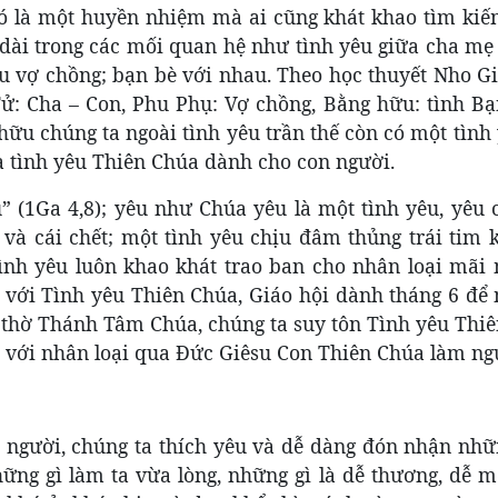
 Nó là một huyền nhiệm mà ai cũng khát khao tìm kiế
 dài trong các mối quan hệ như tình yêu giữa cha mẹ
êu vợ chồng; bạn bè với nhau. Theo học thuyết Nho Gi
ử: Cha – Con, Phu Phụ: Vợ chồng, Bằng hữu: tình Bạ
hữu chúng ta ngoài tình yêu trần thế còn có một tình
 là tình yêu Thiên Chúa dành cho con người.
” (1Ga 4,8); yêu như Chúa yêu là một tình yêu, yêu 
và cái chết; một tình yêu chịu đâm thủng trái tim k
Tình yêu luôn khao khát trao ban cho nhân loại mãi 
ối với Tình yêu Thiên Chúa, Giáo hội dành tháng 6 để
 thờ Thánh Tâm Chúa, chúng ta suy tôn Tình yêu Thiê
i với nhân loại qua Đức Giêsu Con Thiên Chúa làm ng
n người, chúng ta thích yêu và dễ dàng đón nhận nhữ
ững gì làm ta vừa lòng, những gì là dễ thương, dễ m