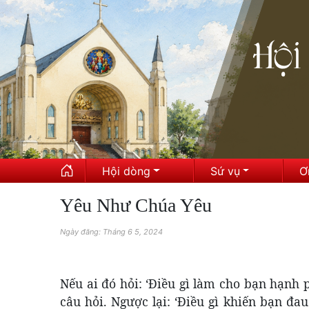
Hội dòng
Sứ vụ
Ơ
Yêu Như Chúa Yêu
Ngày đăng: Tháng 6 5, 2024
Nếu ai đó hỏi: ‘Điều gì làm cho bạn hạnh 
câu hỏi. Ngược lại: ‘Điều gì khiến bạn đau 