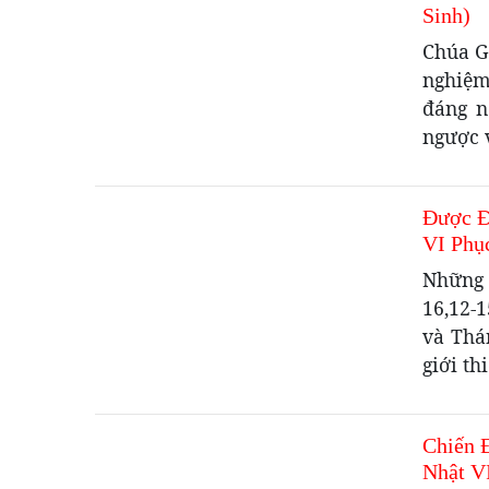
Sinh)
Chúa G
nghiệm
đáng n
ngược v
Được Đ
VI Phụ
Những 
16,12-1
và Thá
giới th
Chiến 
Nhật V