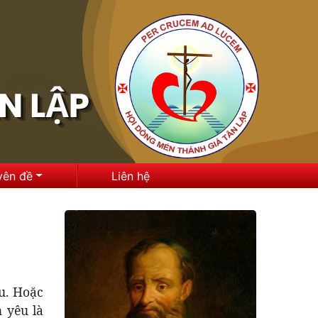
yên đề
Liên hệ
êu. Hoặc
h yêu là