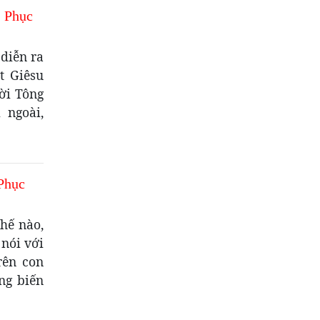
I Phục
diễn ra
t Giêsu
ời Tông
 ngoài,
Phục
hế nào,
nói với
rên con
ng biến