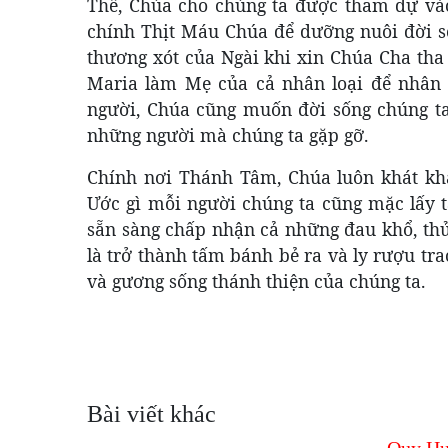
Thể, Chúa cho chúng ta được tham dự vào
chính Thịt Máu Chúa để dưỡng nuôi đời số
thương xót của Ngài khi xin Chúa Cha th
Maria làm Mẹ của cả nhân loại để nhân 
người, Chúa cũng muốn đời sống chúng ta
những người mà chúng ta gặp gỡ.
Chính nơi Thánh Tâm, Chúa luôn khát kha
Ước gì mỗi người chúng ta cũng mặc lấy 
sẵn sàng chấp nhận cả những đau khổ, thử 
là trở thành tấm bánh bẻ ra và ly rượu tr
và gương sống thánh thiện của chúng ta.
Bài viết khác
Quy Hư