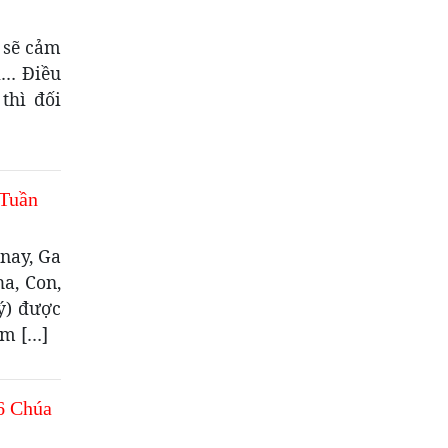
 sẽ cảm
i… Điều
thì đối
 Tuần
nay, Ga
ha, Con,
ý) được
àm […]
6 Chúa