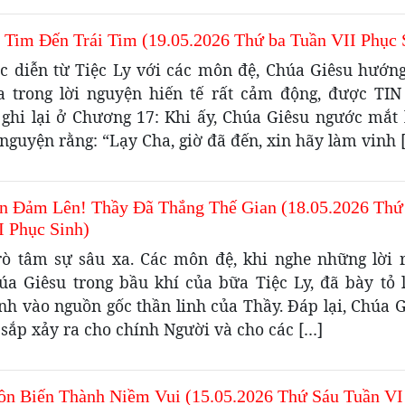
 Tim Đến Trái Tim (19.05.2026 Thứ ba Tuần VII Phục 
úc diễn từ Tiệc Ly với các môn đệ, Chúa Giêsu hướng
a trong lời nguyện hiến tế rất cảm động, được T
ghi lại ở Chương 17: Khi ấy, Chúa Giêsu ngước mắt l
nguyện rằng: “Lạy Cha, giờ đã đến, xin hãy làm vinh 
n Đảm Lên! Thầy Đã Thắng Thế Gian (18.05.2026 Thứ
I Phục Sinh)
rò tâm sự sâu xa. Các môn đệ, khi nghe những lời r
úa Giêsu trong bầu khí của bữa Tiệc Ly, đã bày tỏ l
nh vào nguồn gốc thần linh của Thầy. Đáp lại, Chúa G
 sắp xảy ra cho chính Người và cho các […]
ồn Biến Thành Niềm Vui (15.05.2026 Thứ Sáu Tuần VI