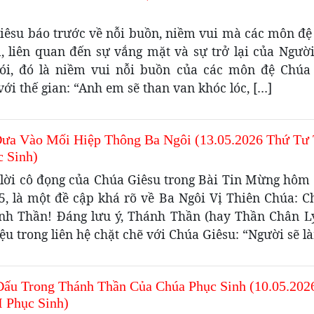
iêsu báo trước về nỗi buồn, niềm vui mà các môn đệ
, liên quan đến sự vắng mặt và sự trở lại của Ngườ
ói, đó là niềm vui nỗi buồn của các môn đệ Chúa 
ới thế gian: “Anh em sẽ than van khóc lóc, […]
ưa Vào Mối Hiệp Thông Ba Ngôi (13.05.2026 Thứ Tư
c Sinh)
lời cô đọng của Chúa Giêsu trong Bài Tin Mừng hôm 
5, là một đề cập khá rõ về Ba Ngôi Vị Thiên Chúa: C
nh Thần! Đáng lưu ý, Thánh Thần (hay Thần Chân L
iệu trong liên hệ chặt chẽ với Chúa Giêsu: “Người sẽ l
Đấu Trong Thánh Thần Của Chúa Phục Sinh (10.05.202
I Phục Sinh)