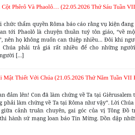
ụ Cột Phêrô Và Phaolô… (22.05.2026 Thứ Sáu Tuần VI
ới chức thẩm quyền Rôma báo cáo rằng vụ kiện đang 
uan tới Phaolô là chuyện thuần tuý tôn giáo, “về mộ
”, nên họ không muốn can thiệp nhiều… Đôi khi ngư
 Chúa phải trả giá rất nhiều để cho những người
người […]
i Mật Thiết Với Chúa (21.05.2026 Thứ Năm Tuần VII 
an đảm lên! Con đã làm chứng về Ta tại Giêrusalem t
ng phải làm chứng về Ta tại Rôma như vậy”. Lời Chúa 
 giữa cảnh truân chuyên, gai góc của vị Tông Đồ t
thi hành sứ mạng loan báo Tin Mừng. Dồn dập nhữ