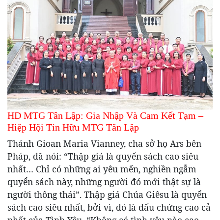
HD MTG Tân Lập: Gia Nhập Và Cam Kết Tạm –
Hiệp Hội Tín Hữu MTG Tân Lập
Thánh Gioan Maria Vianney, cha sở họ Ars bên
Pháp, đã nói: “Thập giá là quyển sách cao siêu
nhất… Chỉ có những ai yêu mến, nghiền ngẫm
quyển sách này, những người đó mới thật sự là
người thông thái”. Thập giá Chúa Giêsu là quyển
sách cao siêu nhất, bởi vì, đó là dấu chứng cao cả
nhất của Tình Yêu. “Không có tình yêu nào cao