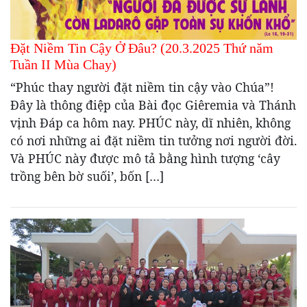
Đặt Niềm Tin Cậy Ở Đâu? (20.3.2025 Thứ năm
Tuần II Mùa Chay)
“Phúc thay người đặt niềm tin cậy vào Chúa”!
Đây là thông điệp của Bài đọc Giêremia và Thánh
vịnh Đáp ca hôm nay. PHÚC này, dĩ nhiên, không
có nơi những ai đặt niềm tin tưởng nơi người đời.
Và PHÚC này được mô tả bằng hình tượng ‘cây
trồng bên bờ suối’, bốn […]