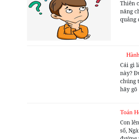
Thiên 
năng c
quảng 
Hành t
Cái gì
này? Đư
chúng ta
hãy gõ
Toán H
Con lên
số, Ngà
đường 