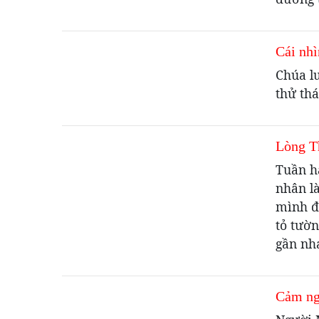
Cái nh
Chúa lu
thử thá
Lòng T
Tuần h
nhân l
mình đ
tỏ tườn
gần nh
Cảm ngh