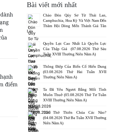
Bài viết mới nhất
ã dành
Chào Đón Qúy Sơ Từ Thái Lan,
Camphuchia, Hoa Kỳ Và Việt Nam Đến
mạng
Thăm Hội Dòng Mến Thánh Giá Tân
êm
Lập
của
Quyền Lực Cao Nhất Là Quyền Lực
Của Thập Giá (07.08.2026 Thứ Sáu
Tuần XVIII Thường Niên Năm A)
Thông Điệp Của Biến Cố Hiển Dung
(03.08.2026 Thứ Hai Tuần XVII
 hạnh
Thường Niên Năm A)
âm điểm
Ta Đã Yêu Ngươi Bằng Mối Tình
Muôn Thuở (05.08.2026 Thứ Tư Tuần
XVIII Thường Niên Năm A)
Tôn Thờ Thiên Chúa Các Nào?
(04.08.2026 Thứ Ba Tuần XVII Thường
Niên Năm A)