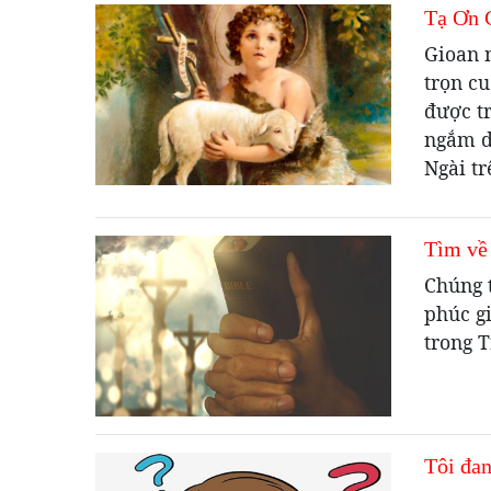
Tạ Ơn 
Gioan 
trọn c
được tr
ngắm d
Ngài tr
Tìm về
Chúng 
phúc g
trong T
Tôi đan