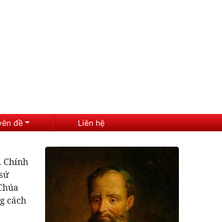
yên đề
Liên hệ
. Chính
 sứ
 Chúa
ng cách