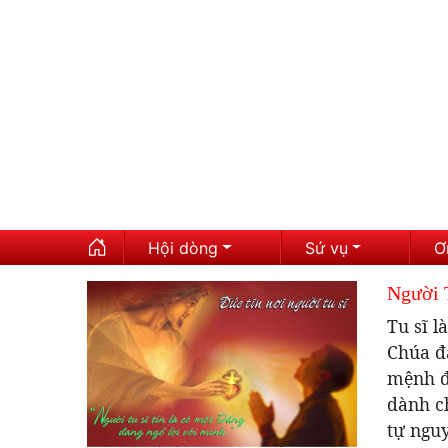
Hội dòng
Sứ vụ
Ơ
Người 
Tu sĩ l
Chúa đã
mệnh đặ
dành ch
tự nguy