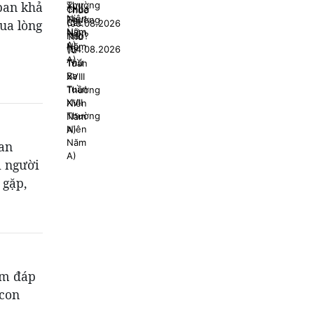
ban khả
ua lòng
ian
i người
 gặp,
tìm đáp
 con