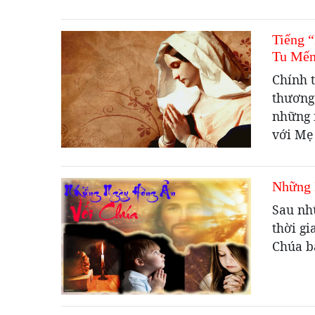
Tiếng 
Tu Mến
Chính 
thương 
những 
với Mẹ
Những 
Sau nhữ
thời gi
Chúa b