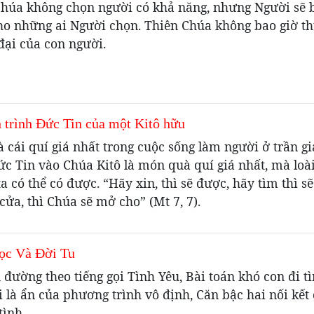
chúa không chọn người có khả năng, nhưng Người sẽ 
ho những ai Người chọn. Thiên Chúa không bao giờ th
đại của con người.
rình Đức Tin của một Kitô hữu
 là cái quí giá nhất trong cuộc sống làm người ở trần g
́c Tin vào Chúa Kitô là món quà quí giá nhất, mà loà
 có thể có được. “Hãy xin, thì sẽ được, hãy tìm thì sẽ
 cửa, thì Chúa sẽ mở cho” (Mt 7, 7).
ọc Và Đời Tu
 đường theo tiếng gọi Tình Yêu, Bài toán khó con đi 
i là ẩn của phương trình vô định, Căn bậc hai nối kết
tình