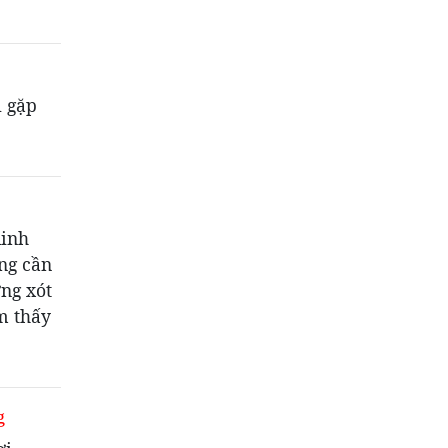
i gặp
linh
ng cần
ng xót
m thấy
g