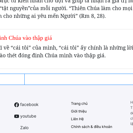
ục tử kiên nhẫn chờ đợi và giúp ta nhận ra giá trị n
“tật nguyền”của mỗi người. “Thiên Chúa làm cho mọi
h cho những ai yêu mến Người” (Rm 8, 28).
inh Chúa vào thập giá
ĩ về “cái tôi” của mình, “cái tôi” ấy chính là những lờ
ào thét đóng đinh Chúa mình vào thập giá.
H
Trang chủ
facebook
T
Giới thiệu
d
youtube
c
Liên Hệ
l
Chính sách & điều khoản
Zalo