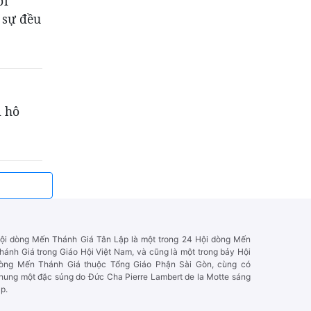
ơi
 sự đều
i hô
ội dòng Mến Thánh Giá Tân Lập là một trong 24 Hội dòng Mến
hánh Giá trong Giáo Hội Việt Nam, và cũng là một trong bảy Hội
òng Mến Thánh Giá thuộc Tổng Giáo Phận Sài Gòn, cùng có
hung một đặc sủng do Đức Cha Pierre Lambert de la Motte sáng
ập.