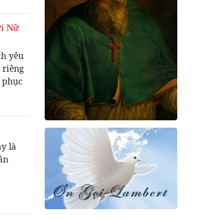
ời Nữ
ch yêu
 riêng
 phục
y là
 ân