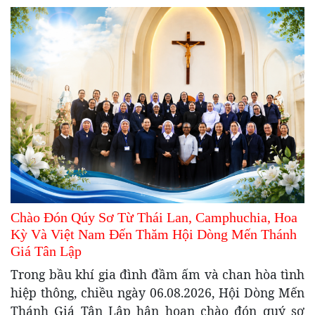
Chào Đón Qúy Sơ Từ Thái Lan, Camphuchia, Hoa
Kỳ Và Việt Nam Đến Thăm Hội Dòng Mến Thánh
Giá Tân Lập
Trong bầu khí gia đình đầm ấm và chan hòa tình
hiệp thông, chiều ngày 06.08.2026, Hội Dòng Mến
Thánh Giá Tân Lập hân hoan chào đón quý sơ