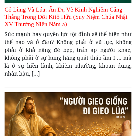
Cỏ Lùng Và Lúa: Ẩn Dụ Về Kinh Nghiệm Căng
Thẳng Trong Đời Kitô Hữu (Suy Niệm Chúa Nhật
XV Thường Niên Năm a)
Sức mạnh hay quyền lực tột đỉnh sẽ thể hiện như
thế nào và ở đâu? Không phải ở vũ lực, không
phải ở khả năng đè bẹp, trấn áp người khác,
không phải ở sự hung hăng quát tháo ầm ĩ … mà
là ở sự hiền lành, khiêm nhường, khoan dung,
nhân hậu, […]