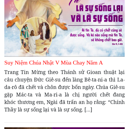
Suy Niệm Chúa Nhật V Mùa Chay Năm A
Trang Tin Mừng theo Thánh sử Gioan thuật lại
câu chuyện Đức Giê-su đến làng Bê-ta-ni-a thì La-
da-rô đã chết và chôn được bốn ngày. Chúa Giê-su
gặp Mác-ta và Ma-ri-a là chị người chết đang
khóc thương em, Ngài đã trấn an họ rằng: “Chính
Thầy là sự sống lại và là sự sống. […]