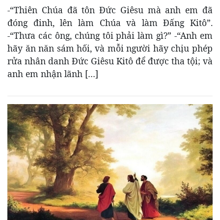
-“Thiên Chúa đã tôn Ðức Giêsu mà anh em đã
đóng đinh, lên làm Chúa và làm Ðấng Kitô”.
-“Thưa các ông, chúng tôi phải làm gì?” -“Anh em
hãy ăn năn sám hối, và mỗi người hãy chịu phép
rửa nhân danh Ðức Giêsu Kitô để được tha tội; và
anh em nhận lãnh […]