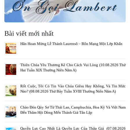
Bài viết mới nhất
Hân Hoan Mừng Lễ Thánh Laurensô – Bổn Mạng Một Lớp Khấn
Thiên Chúa Yêu Thương Kẻ Cho Cách Vui Lòng (10.08.2026 Thứ
Hai Tuần XIX Thường Niên Năm A)
Rốt Cuộc, Tôi Có Tin Vào Chúa Giêsu Hay Không, Và Tin Mức
Nào? (08.08.2026 Thứ Bảy Tuần XVIII Thường Niên Năm A)
Chào Đón Qúy Sơ Từ Thái Lan, Camphuchia, Hoa Kỳ Và Việt Nam
Đến Thăm Hội Dòng Mến Thánh Giá Tân Lập
Quyền Lực Cao Nhất Là Quyền Lực Của Thập Giá (07.08.2026