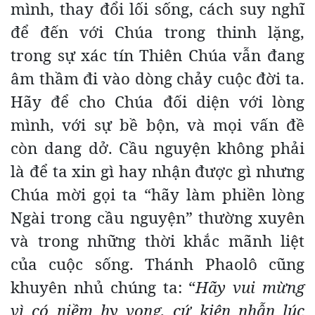
mình, thay đổi lối sống, cách suy nghĩ
để đến với Chúa trong thinh lặng,
trong sự xác tín Thiên Chúa vẫn đang
âm thầm đi vào dòng chảy cuộc đời ta.
Hãy để cho Chúa đối diện với lòng
mình, với sự bề bộn, và mọi vấn đề
còn dang dở. Cầu nguyện không phải
là để ta xin gì hay nhận được gì nhưng
Chúa mời gọi ta “hãy làm phiền lòng
Ngài trong cầu nguyện” thường xuyên
và trong những thời khắc mãnh liệt
của cuộc sống. Thánh Phaolô cũng
khuyên nhủ chúng ta: “
Hãy vui mừng
vì có niềm hy vọng, cứ kiên nhẫn lúc