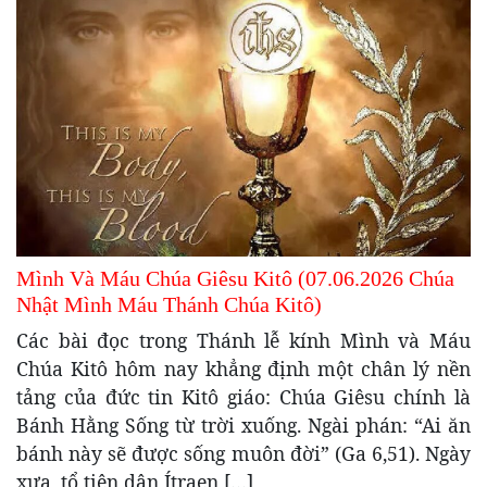
Mình Và Máu Chúa Giêsu Kitô (07.06.2026 Chúa
Nhật Mình Máu Thánh Chúa Kitô)
Các bài đọc trong Thánh lễ kính Mình và Máu
Chúa Kitô hôm nay khẳng định một chân lý nền
tảng của đức tin Kitô giáo: Chúa Giêsu chính là
Bánh Hằng Sống từ trời xuống. Ngài phán: “Ai ăn
bánh này sẽ được sống muôn đời” (Ga 6,51). Ngày
xưa, tổ tiên dân Ítraen […]