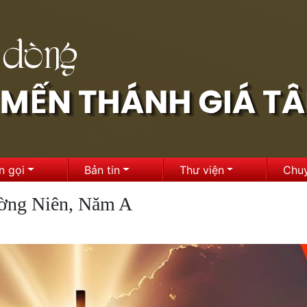
n gọi
Bản tin
Thư viện
Chu
ờng Niên, Năm A