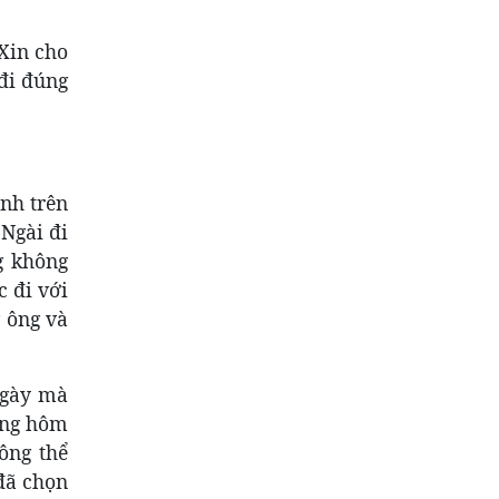
Xin cho
đi đúng
nh trên
Ngài đi
g không
 đi với
 ông và
ngày mà
hưng hôm
ông thể
đã chọn