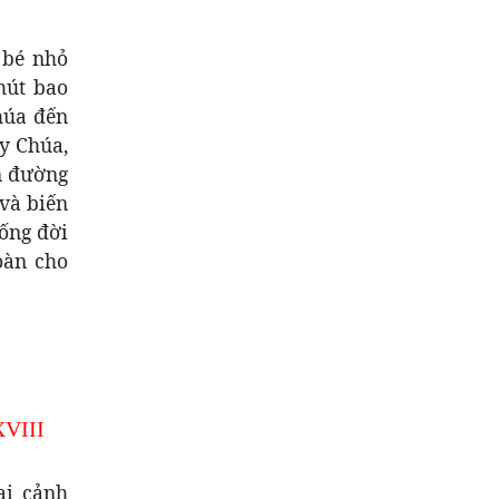
 bé nhỏ
hút bao
húa đến
y Chúa,
on đường
 và biến
ống đời
oàn cho
XVIII
ại cảnh