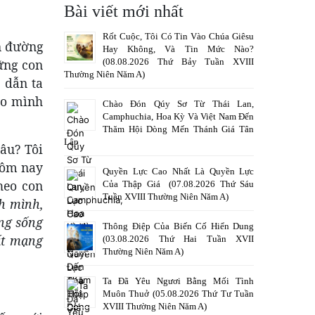
Bài viết mới nhất
Rốt Cuộc, Tôi Có Tin Vào Chúa Giêsu
n đường
Hay Không, Và Tin Mức Nào?
(08.08.2026 Thứ Bảy Tuần XVIII
ững con
Thường Niên Năm A)
 dẫn ta
ho mình
Chào Đón Qúy Sơ Từ Thái Lan,
Camphuchia, Hoa Kỳ Và Việt Nam Đến
Thăm Hội Dòng Mến Thánh Giá Tân
Lập
âu? Tôi
hôm nay
Quyền Lực Cao Nhất Là Quyền Lực
heo con
Của Thập Giá (07.08.2026 Thứ Sáu
Tuần XVIII Thường Niên Năm A)
h mình,
ạng sống
Thông Điệp Của Biến Cố Hiển Dung
ất mạng
(03.08.2026 Thứ Hai Tuần XVII
Thường Niên Năm A)
Ta Đã Yêu Ngươi Bằng Mối Tình
Muôn Thuở (05.08.2026 Thứ Tư Tuần
XVIII Thường Niên Năm A)