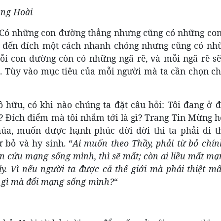
ng Hoài
 Có những con đường thẳng nhưng cũng có những co
a đến đích một cách nhanh chóng nhưng cũng có nh
Mỗi con đường còn có những ngã rẽ, và mỗi ngã rẽ sẽ
. Tùy vào mục tiêu của mỗi người mà ta cần chọn c
 hữu, có khi nào chúng ta đặt câu hỏi: Tôi đang ở đ
? Đích điểm mà tôi nhắm tới là gì? Trang Tin Mừng 
úa, muốn được hạnh phúc đời đời thì ta phải đi t
 bỏ và hy sinh. “
Ai muốn theo Thầy, phải từ bỏ chín
ốn cứu mạng sống mình, thì sẽ mất; còn ai liều mất m
y. Vì nếu người ta được cả thế giới mà phải thiệt m
ấy gì mà đổi mạng sống mình?
“