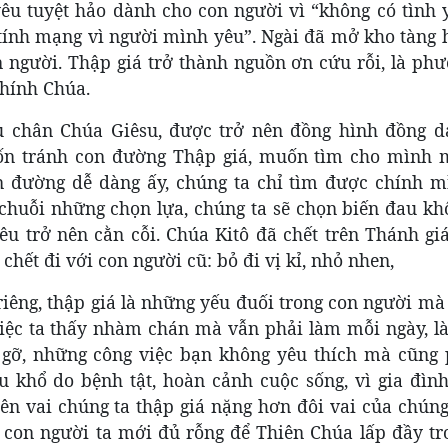
êu tuyệt hảo dành cho con người vì “không có tình 
 tính mạng vì người mình yêu”. Ngài đã mở kho tàng 
 người. Thập giá trở thành nguồn ơn cứu rỗi, là phư
chính Chúa.
u chân Chúa Giêsu, được trở nên đồng hình đồng d
rốn tránh con đường Thập giá, muốn tìm cho mình 
n đường dễ dàng ấy, chúng ta chỉ tìm được chính 
chuỗi những chọn lựa, chúng ta sẽ chọn biến đau kh
êu trở nên cằn cỗi. Chúa Kitô đã chết trên Thánh gi
ết đi với con người cũ: bỏ đi vị kỉ, nhỏ nhen,
riêng, thập giá là những yếu đuối trong con người mà
việc ta thấy nhàm chán mà vẫn phải làm mỗi ngày, l
gỡ, những công việc bạn không yêu thích mà cũng 
 khổ do bệnh tật, hoàn cảnh cuộc sống, vì gia đình
rên vai chúng ta thập giá nặng hơn đôi vai của chúng
, con người ta mới đủ rỗng để Thiên Chúa lấp đầy tr