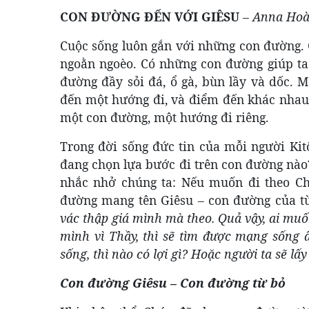
CON ĐƯỜNG ĐẾN VỚI GIÊSU
–
Anna Hoà
Cuộc sống luôn gắn với những con đường.
ngoằn ngoèo. Có những con đường giúp t
đường đầy sỏi đá, ổ gà, bùn lầy và dốc. 
đến một hướng đi, và điểm đến khác nhau
một con đường, một hướng đi riêng.
Trong đời sống đức tin của mỗi người Kitô
đang chọn lựa bước đi trên con đường nào
nhắc nhở chúng ta: Nếu muốn đi theo Ch
đường mang tên Giêsu – con đường của từ
vác thập giá mình mà theo. Quả vậy, ai mu
mình vì Thầy, thì sẽ tìm được mạng sống ấ
sống, thì nào có lợi gì? Hoặc người ta sẽ l
Con đường Giêsu – Con đường từ bỏ