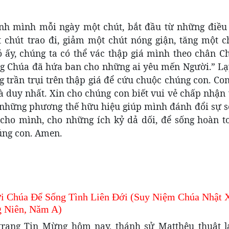
ính mình mỗi ngày một chút, bắt đầu từ những điều
 chút trao đi, giảm một chút nóng giận, tăng một c
 ấy, chúng ta có thể vác thập giá mình theo chân C
ng Chúa đã hứa ban cho những ai yêu mến Người.” Lạ
g trần trụi trên thập giá để cứu chuộc chúng con. C
à duy nhất. Xin cho chúng con biết vui vẻ chấp nhận
h những phương thế hữu hiệu giúp mình đánh đổi sự s
i cho mình, cho những ích kỷ dả dối, để sống hoàn t
úng con. Amen.
i Chúa Để Sống Tình Liên Đới (Suy Niệm Chúa Nhật 
 Niên, Năm A)
trang Tin Mừng hôm nay, thánh sử Matthêu thuật l