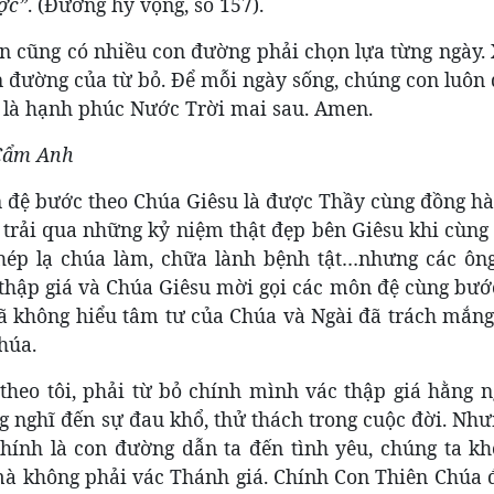
ợc”
. (Đường hy vọng, số 157).
n cũng có nhiều con đường phải chọn lựa từng ngày. 
 đường của từ bỏ. Để mỗi ngày sống, chúng con luôn 
 là hạnh phúc Nước Trời mai sau. Amen.
Cẩm Anh
 đệ bước theo Chúa Giêsu là được Thầy cùng đồng hà
rải qua những kỷ niệm thật đẹp bên Giêsu khi cùng 
hép lạ chúa làm, chữa lành bệnh tật…nhưng các ôn
thập giá và Chúa Giêsu mời gọi các môn đệ cùng bước
ã không hiểu tâm tư của Chúa và Ngài đã trách mắng
húa.
theo tôi, phải từ bỏ chính mình vác thập giá hằng 
ờng nghĩ đến sự đau khổ, thử thách trong cuộc đời. N
chính là con đường dẫn ta đến tình yêu, chúng ta kh
mà không phải vác Thánh giá. Chính Con Thiên Chúa 