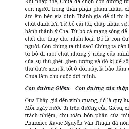
Khi nhập thể, Chúa đã chọn con đường từ 
con người trong thân phận phàm nhân, ch
ấm êm bên gia đình Thánh gia để đi thi 
chút danh lợi. Từ bỏ cái tôi, chấp nhận s
hành thánh ý Cha. Từ bỏ cả mạng sống để ô
chết cho thay cho nhân loại. Đó là con 
người. Còn chúng ta thì sao? Chúng ta cần
từ bỏ đi một chút những ý riêng của mình
của sự thù ghét, ghen tương và đố kị để s
thứ được xem là tốt ở đời này, là bảo đảm
Chúa làm chủ cuộc đời mình.
Con đường Giêsu – Con đường của thập 
Qua Thập giá đến vinh quang, đó là quy lu
Mỗi ngày bước đi trên đường của Giêsu, c
trách nhiệm, chu toàn bổn phận của mì
Phanxico Xavie Nguyễn Văn Thuận đã nói