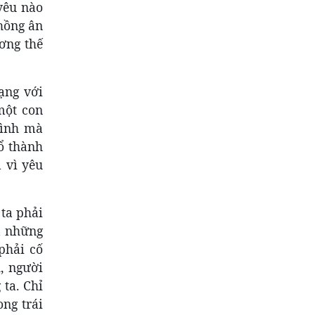
yêu nào
hồng ân
ơng thế
ạng với
một con
mình mà
ổ thành
á vì yêu
 ta phải
à những
phải cố
, người
 ta. Chỉ
ong trái