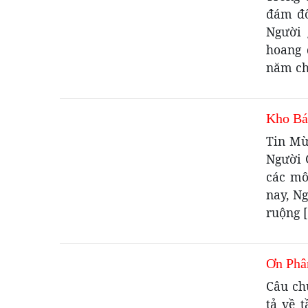
đám đô
Người 
hoang 
năm ch
Kho Bá
Tin Mừ
Người 
các mô
nay, N
ruộng 
Ơn Phâ
Câu ch
tả về 