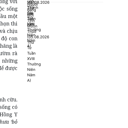
ống với
ộc sống
cầu một
chọn thi
 và chịu
 độ con
chăng là
rườm rà
ả những
 để được
ĩnh cữu.
sống có
 Hồng Y
chưa ‘bỏ