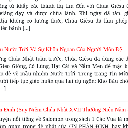
ng từ khắp các thành thị tìm đến với Chúa Giêsu 
giảng dạy và được chữa lành. Khi ngày đã tàn, g
địa không có lương thực, Chúa Giêsu đã làm phép
iếc bánh […]
u Nước Trời Và Sự Khôn Ngoan Của Người Môn Đệ
ng Chúa Nhật tuần trước, Chúa Giêsu đã dùng các 
Gieo Giống, Cỏ Lùng, Hạt Cải và Nắm Men để mặc k
n đệ về mầu nhiệm Nước Trời. Trong trang Tin M
gười tiếp tục giáo huấn qua hai dụ ngôn: Kho Báu chô
[…]
n Định (Suy Niệm Chúa Nhật XVII Thường Niên Năm 
uyện nổi tiếng về Salomon trong sách 1 Các Vua là m
tầm quan trọng đệ nhất của ƠN PHÂN ĐỊNH, hay k