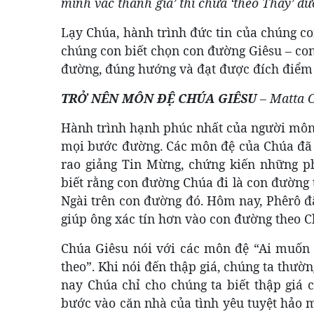
mình vác thánh giá’ thì chưa ‘theo Thầy’ đư
Lạy Chúa, hành trình đức tin của chúng co
chúng con biết chọn con đường Giêsu – con
đường, đúng hướng và đạt được đích điểm
TRỞ NÊN MÔN ĐỆ CHÚA GIÊSU
–
Matta 
Hành trình hạnh phúc nhất của người môn
mọi bước đường. Các môn đệ của Chúa đã t
rao giảng Tin Mừng, chứng kiến những p
biết rằng con đường Chúa đi là con đường 
Ngài trên con đường đó. Hôm nay, Phêrô đ
giúp ông xác tín hơn vào con đường theo C
Chúa Giêsu nói với các môn đệ “Ai muốn 
theo”. Khi nói đến thập giá, chúng ta thư
nay Chúa chỉ cho chúng ta biết thập giá 
bước vào căn nhà của tình yêu tuyệt hảo 