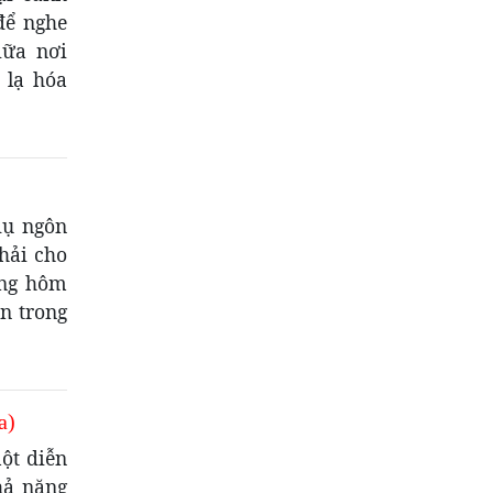
để nghe
iữa nơi
 lạ hóa
dụ ngôn
hải cho
ừng hôm
n trong
a)
ột diễn
hả năng