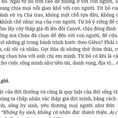
bỏ. Ngài từ bỏ trời cao để xuống ở với con người, s
ung chia mọi nỗi gian khổ với con người. Từ bỏ cu
hành sứ vụ Cha trao, không một chỗ tựa đầu, không 
ự khinh chê nhục mạ của con người. Từ bỏ ý riêng để 
m lấy cây thập giá đi lên đồi Canvê, chịu đóng đinh
đường mà Chúa đã chọn để đến với con người, để cứu
 bỏ những gì trong hành trình bước theo Giêsu? Phải 
, cái tôi cá nhân; Gọt dũa đi những thứ thừa thãi, 
ống chan hòa với anh chị em mình. Từ bỏ có khi là c
 cho cuộc sống mình như tiền tài, danh vọng, địa vị…
giá.
ật của đời thường và cũng là quy luật của đời sống v
húng ta chấp nhận vác thập giá đời mình, bằng cách 
nh, sống hy sinh, yêu thương mọi người như Đức
:
“Không hy sinh, không có nhân đức thánh thiện. Ai 