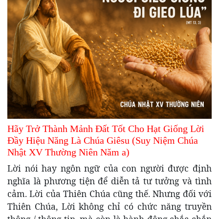
Hãy Trở Thành Mảnh Đất Tốt Cho Hạt Giống Lời
Đầy Hiệu Năng Là Chúa Giêsu (Suy Niệm Chúa
Nhật XV Thường Niên Năm a)
Lời nói hay ngôn ngữ của con người được định
nghĩa là phương tiện để diễn tả tư tưởng và tình
cảm. Lời của Thiên Chúa cũng thế. Nhưng đối với
Thiên Chúa, Lời không chỉ có chức năng truyền
thông / thông tin, mà còn là hành động chắc chắn