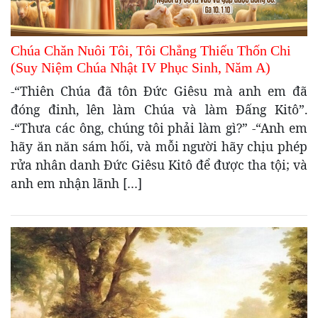
Chúa Chăn Nuôi Tôi, Tôi Chẳng Thiếu Thốn Chi
(Suy Niệm Chúa Nhật IV Phục Sinh, Năm A)
-“Thiên Chúa đã tôn Ðức Giêsu mà anh em đã
đóng đinh, lên làm Chúa và làm Ðấng Kitô”.
-“Thưa các ông, chúng tôi phải làm gì?” -“Anh em
hãy ăn năn sám hối, và mỗi người hãy chịu phép
rửa nhân danh Ðức Giêsu Kitô để được tha tội; và
anh em nhận lãnh […]