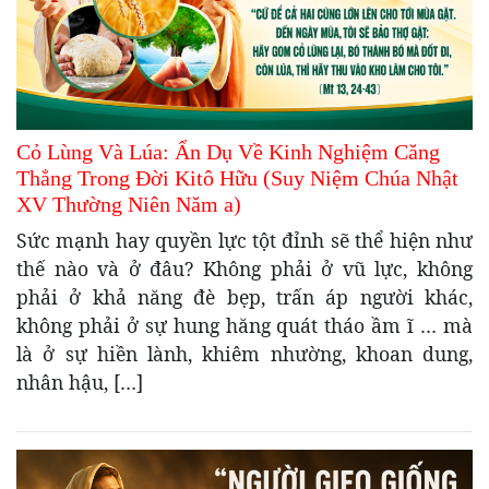
Cỏ Lùng Và Lúa: Ẩn Dụ Về Kinh Nghiệm Căng
Thẳng Trong Đời Kitô Hữu (Suy Niệm Chúa Nhật
XV Thường Niên Năm a)
Sức mạnh hay quyền lực tột đỉnh sẽ thể hiện như
thế nào và ở đâu? Không phải ở vũ lực, không
phải ở khả năng đè bẹp, trấn áp người khác,
không phải ở sự hung hăng quát tháo ầm ĩ … mà
là ở sự hiền lành, khiêm nhường, khoan dung,
nhân hậu, […]