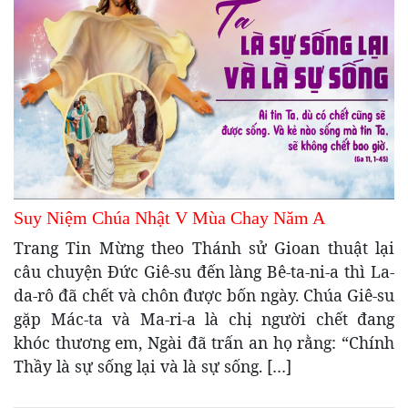
Suy Niệm Chúa Nhật V Mùa Chay Năm A
Trang Tin Mừng theo Thánh sử Gioan thuật lại
câu chuyện Đức Giê-su đến làng Bê-ta-ni-a thì La-
da-rô đã chết và chôn được bốn ngày. Chúa Giê-su
gặp Mác-ta và Ma-ri-a là chị người chết đang
khóc thương em, Ngài đã trấn an họ rằng: “Chính
Thầy là sự sống lại và là sự sống. […]