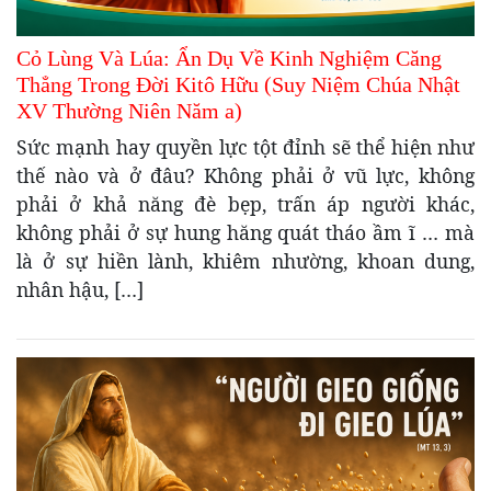
Cỏ Lùng Và Lúa: Ẩn Dụ Về Kinh Nghiệm Căng
Thẳng Trong Đời Kitô Hữu (Suy Niệm Chúa Nhật
XV Thường Niên Năm a)
Sức mạnh hay quyền lực tột đỉnh sẽ thể hiện như
thế nào và ở đâu? Không phải ở vũ lực, không
phải ở khả năng đè bẹp, trấn áp người khác,
không phải ở sự hung hăng quát tháo ầm ĩ … mà
là ở sự hiền lành, khiêm nhường, khoan dung,
nhân hậu, […]