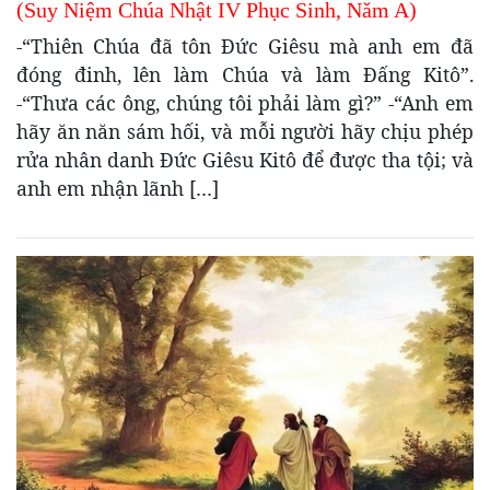
(Suy Niệm Chúa Nhật IV Phục Sinh, Năm A)
-“Thiên Chúa đã tôn Ðức Giêsu mà anh em đã
đóng đinh, lên làm Chúa và làm Ðấng Kitô”.
-“Thưa các ông, chúng tôi phải làm gì?” -“Anh em
hãy ăn năn sám hối, và mỗi người hãy chịu phép
rửa nhân danh Ðức Giêsu Kitô để được tha tội; và
anh em nhận lãnh […]