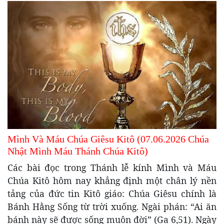
Mình Và Máu Chúa Giêsu Kitô (07.06.2026 Chúa
Nhật Mình Máu Thánh Chúa Kitô)
Các bài đọc trong Thánh lễ kính Mình và Máu
Chúa Kitô hôm nay khẳng định một chân lý nền
tảng của đức tin Kitô giáo: Chúa Giêsu chính là
Bánh Hằng Sống từ trời xuống. Ngài phán: “Ai ăn
bánh này sẽ được sống muôn đời” (Ga 6,51). Ngày