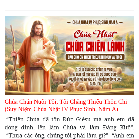
Chúa Chăn Nuôi Tôi, Tôi Chẳng Thiếu Thốn Chi
(Suy Niệm Chúa Nhật IV Phục Sinh, Năm A)
-“Thiên Chúa đã tôn Ðức Giêsu mà anh em đã
đóng đinh, lên làm Chúa và làm Ðấng Kitô”.
-“Thưa các ông, chúng tôi phải làm gì?” -“Anh em