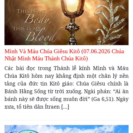
Mình Và Máu Chúa Giêsu Kitô (07.06.2026 Chúa
Nhật Mình Máu Thánh Chúa Kitô)
Các bài đọc trong Thánh lễ kính Mình và Máu
Chúa Kitô hôm nay khẳng định một chân lý nền
tảng của đức tin Kitô giáo: Chúa Giêsu chính là
Bánh Hằng Sống từ trời xuống. Ngài phán: “Ai ăn
bánh này sẽ được sống muôn đời” (Ga 6,51). Ngày
xưa, tổ tiên dân Ítraen […]