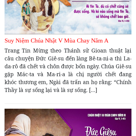
Suy Niệm Chúa Nhật V Mùa Chay Năm A
Trang Tin Mừng theo Thánh sử Gioan thuật lại
câu chuyện Đức Giê-su đến làng Bê-ta-ni-a thì La-
da-rô đã chết và chôn được bốn ngày. Chúa Giê-su
gặp Mác-ta và Ma-ri-a là chị người chết đang
khóc thương em, Ngài đã trấn an họ rằng: “Chính
Thầy là sự sống lại và là sự sống. […]