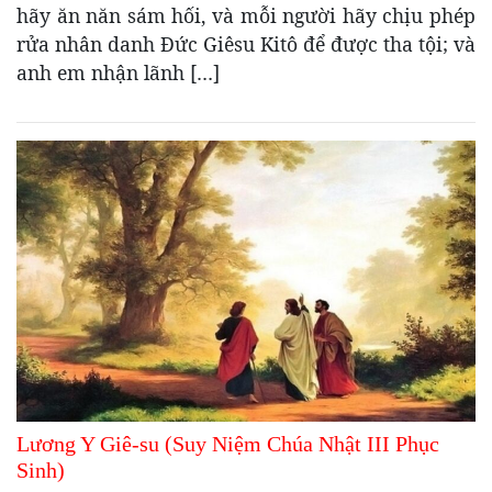
hãy ăn năn sám hối, và mỗi người hãy chịu phép
rửa nhân danh Ðức Giêsu Kitô để được tha tội; và
anh em nhận lãnh […]
Lương Y Giê-su (Suy Niệm Chúa Nhật III Phục
Sinh)