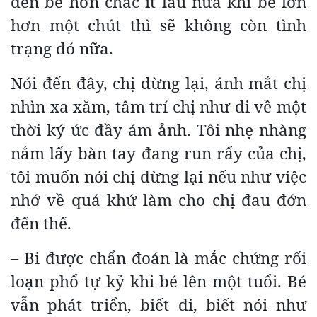
đến bé hơn chắc ít lâu nữa khi bé lớn
hơn một chút thì sẽ không còn tình
trạng đó nữa.
Nói đến đây, chị dừng lại, ánh mắt chị
nhìn xa xăm, tâm trí chị như đi về một
thời ký ức đầy ám ảnh. Tôi nhẹ nhàng
nắm lấy bàn tay đang run rẩy của chị,
tôi muốn nói chị dừng lại nếu như việc
nhớ về quá khứ làm cho chị đau đớn
đến thế.
– Bi được chẩn đoán là mắc chứng rối
loạn phổ tự kỷ khi bé lên một tuổi. Bé
vẫn phát triển, biết đi, biết nói như