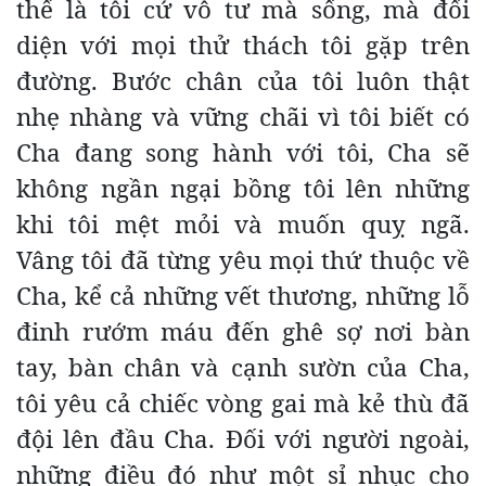
thế là tôi cứ vô tư mà sống, mà đối
diện với mọi thử thách tôi gặp trên
đường. Bước chân của tôi luôn thật
nhẹ nhàng và vững chãi vì tôi biết có
Cha đang song hành với tôi, Cha sẽ
không ngần ngại bồng tôi lên những
khi tôi mệt mỏi và muốn quỵ ngã.
Vâng tôi đã từng yêu mọi thứ thuộc về
Cha, kể cả những vết thương, những lỗ
đinh rướm máu đến ghê sợ nơi bàn
tay, bàn chân và cạnh sườn của Cha,
tôi yêu cả chiếc vòng gai mà kẻ thù đã
đội lên đầu Cha. Đối với người ngoài,
những điều đó như một sỉ nhục cho