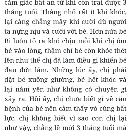
cảm giác bất an từ khi con trai được 3
tháng tuổi. Thằng nhỏ rất ít khi khóc,
lại càng chẳng mấy khi cười dù người
ta nựng nịu và cười với bé. Hơn nữa bé
Bi luôn tỏ ra khó chịu mỗi khi chị ôm
bé vào lòng, thậm chí bé còn khóc thét
lên như thể chị đã làm điều gì khiến bé
đau đớn lắm. Những lúc ấy, chị phải
đặt bé xuống giường, bé hết khóc và
lại nằm yên như không có chuyện gì
xảy ra. Hồi ấy, chị chưa biết gì về căn
bệnh của bé nên cảm thấy vô cùng bất
lực, chị không biết vì sao con chị lại
như vậy, chẳng lẽ mới 3 tháng tuổi mà