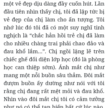
một vẻ đẹp dịu dàng đầy cuốn hút. Lần
đầu tiên nhìn thấy chị, tôi đã lập tức bị
vẻ đẹp của chị làm cho ấn tượng. Tôi
nhớ lúc đó tôi đã có một suy nghĩ tinh
nghịch là “chắc hẳn hồi trẻ chị đã làm
cho nhiều chàng trai phải chao đảo và
đau khổ lắm…”. Chị ngồi lặng lẽ trên
chiếc ghế đối diện lớp học (đó là phòng
học can thiệp sớm). Ánh mắt chị như
mang một nỗi buồn sâu thẳm. Đôi mắt
đượm buồn ấy dường như nói với tôi
rằng chị đang rất mệt mỏi và đau khổ.
Nhìn vào đôi mắt chị tôi có cảm tưởng
như nó có thể tan biến bất cứ lúc nào.