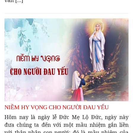
NIỀM HY VỌNG CHO NGƯỜI ĐAU YẾU
Hôm nay là ngày lễ Đức Mẹ Lộ Đức, ngày này
đưa chúng ta đến với một mầu nhiệm gắn liền
với thân phận con người: đó là mầu nhiệm của