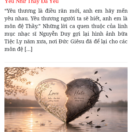
Yêu Như Thầy Đã Yêu
“Yêu thương là điều răn mới, anh em hãy mến
yêu nhau. Yêu thương người ta sẽ biết, anh em là
môn đệ Thầy.” Những lời ca quen thuộc của linh
mục nhạc sĩ Nguyễn Duy gợi lại hình ảnh bữa
Tiệc Ly năm xưa, nơi Đức Giêsu đã để lại cho các
môn đệ […]