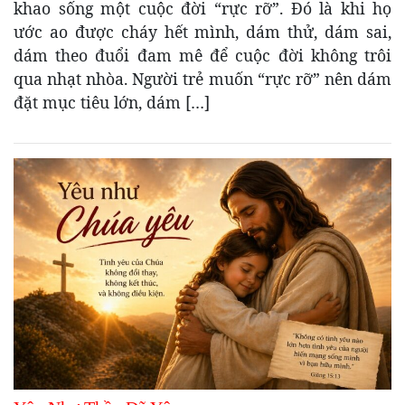
khao sống một cuộc đời “rực rỡ”. Đó là khi họ
ước ao được cháy hết mình, dám thử, dám sai,
dám theo đuổi đam mê để cuộc đời không trôi
qua nhạt nhòa. Người trẻ muốn “rực rỡ” nên dám
đặt mục tiêu lớn, dám […]