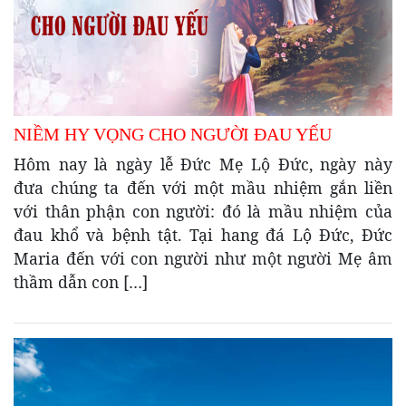
NIỀM HY VỌNG CHO NGƯỜI ĐAU YẾU
Hôm nay là ngày lễ Đức Mẹ Lộ Đức, ngày này
đưa chúng ta đến với một mầu nhiệm gắn liền
với thân phận con người: đó là mầu nhiệm của
đau khổ và bệnh tật. Tại hang đá Lộ Đức, Đức
Maria đến với con người như một người Mẹ âm
thầm dẫn con […]