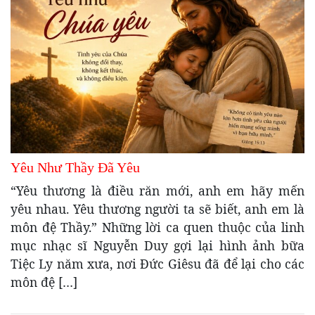
Yêu Như Thầy Đã Yêu
“Yêu thương là điều răn mới, anh em hãy mến
yêu nhau. Yêu thương người ta sẽ biết, anh em là
môn đệ Thầy.” Những lời ca quen thuộc của linh
mục nhạc sĩ Nguyễn Duy gợi lại hình ảnh bữa
Tiệc Ly năm xưa, nơi Đức Giêsu đã để lại cho các
môn đệ […]