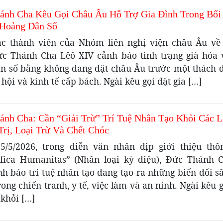
ánh Cha Kêu Gọi Châu Âu Hỗ Trợ Gia Đình Trong Bối
Hoảng Dân Số
ác thành viên của Nhóm liên nghị viện châu Âu về
ức Thánh Cha Lêô XIV cảnh báo tình trạng già hóa
ân số bằng không đang đặt châu Âu trước một thách 
 hội và kinh tế cấp bách. Ngài kêu gọi đặt gia […]
ánh Cha: Cần “Giải Trừ” Trí Tuệ Nhân Tạo Khỏi Các L
Trị, Loại Trừ Và Chết Chóc
5/5/2026, trong diễn văn nhân dịp giới thiệu thô
fica Humanitas” (Nhân loại kỳ diệu), Đức Thánh 
h báo trí tuệ nhân tạo đang tạo ra những biến đổi s
rong chiến tranh, y tế, việc làm và an ninh. Ngài kêu g
 khỏi […]