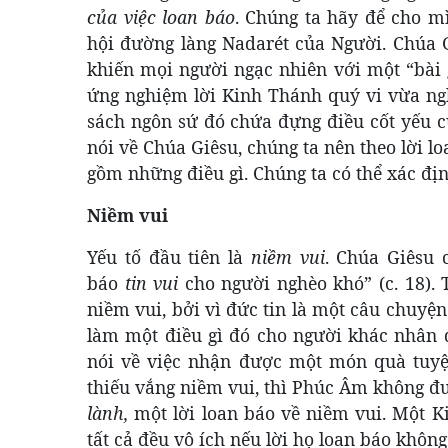
của việc loan báo
. Chúng ta hãy để cho m
hội đường làng Nadarét của Người. Chúa Gi
khiến mọi người ngạc nhiên với một “bài 
ứng nghiệm lời Kinh Thánh quý vi vừa nghe
sách ngôn sứ đó chứa đựng điều cốt yếu c
nói về Chúa Giêsu, chúng ta nên theo lời 
gồm những điều gì. Chúng ta có thể xác đị
Niềm vui
Yếu tố đầu tiên là
niềm vui
. Chúa Giêsu 
báo
tin vui
cho người nghèo khó” (c. 18). 
niềm vui, bởi vì đức tin là một câu chuyệ
làm một điều gì đó cho người khác nhân d
nói về việc nhận được một món quà tuyệt
thiếu vắng niềm vui, thì Phúc Âm không đư
lành,
một lời loan báo về niềm vui. Một K
tất cả đều vô ích nếu lời họ loan báo không