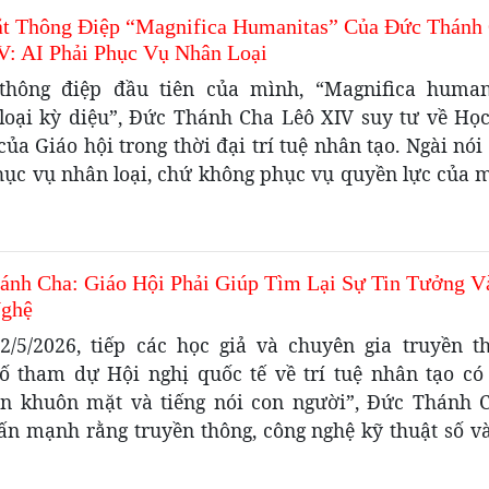
t Thông Điệp “Magnifica Humanitas” Của Đức Thánh
V: AI Phải Phục Vụ Nhân Loại
thông điệp đầu tiên của mình, “Magnifica human
loại kỳ diệu”, Đức Thánh Cha Lêô XIV suy tư về Học
của Giáo hội trong thời đại trí tuệ nhân tạo. Ngài nói
hục vụ nhân loại, chứ không phục vụ quyền lực của mộ
ánh Cha: Giáo Hội Phải Giúp Tìm Lại Sự Tin Tưởng V
ghệ
2/5/2026, tiếp các học giả và chuyên gia truyền t
số tham dự Hội nghị quốc tế về trí tuệ nhân tạo có
ìn khuôn mặt và tiếng nói con người”, Đức Thánh 
ấn mạnh rằng truyền thông, công nghệ kỹ thuật số và 