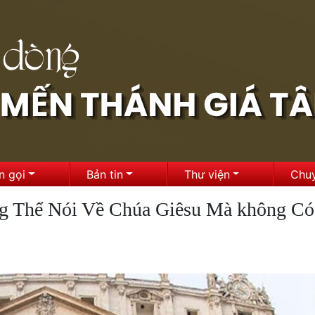
n gọi
Bản tin
Thư viện
Chu
g Thể Nói Về Chúa Giêsu Mà không Có