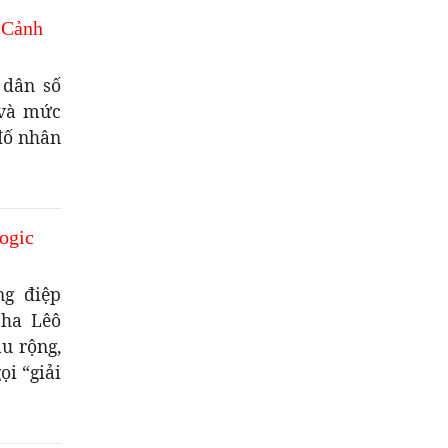
 Cảnh
 dân số
 và mức
đố nhân
ogic
ng điệp
Cha Lêô
âu rộng,
ọi “giải