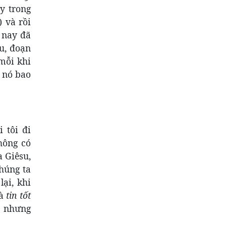
y trong
 và rồi
 nay đã
u, đoạn
mỗi khi
m nó bao
 tôi đi
hông có
a Giêsu,
húng ta
ại, khi
là
tin tốt
p nhưng