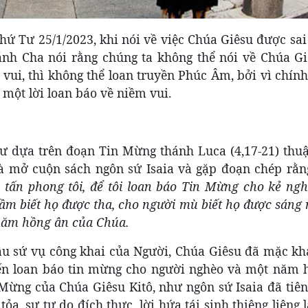
thứ Tư 25/1/2023, khi nói về việc Chúa Giêsu được sai
ánh Cha nói rằng chúng ta không thể nói về Chúa G
 vui, thì không thể loan truyền Phúc Âm, bởi vì chín
 một lời loan báo về niềm vui.
ư dựa trên đoạn Tin Mừng thánh Luca (4,17-21) thuật
à mở cuộn sách ngôn sứ Isaia và gặp đoạn chép rằn
 tấn phong tôi, để tôi loan báo Tin Mừng cho kẻ ngh
cầm biết họ được tha, cho người mù biết họ được sáng 
 năm hồng ân của Chúa.
u sứ vụ công khai của Người, Chúa Giêsu đã mặc khả
đến loan báo tin mừng cho người nghèo và một năm 
 Mừng của Chúa Giêsu Kitô, như ngôn sứ Isaia đã tiên
ỏa, sự tự do đích thực, lời hứa tái sinh thiêng liêng