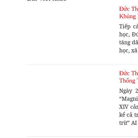
Đức Th
Khủng 
Tiếp c
học, Đ
tăng d
học, xã
Đức Th
Thống 
Ngày 2
“Magni
XIV cản
kể cả t
trừ” AI