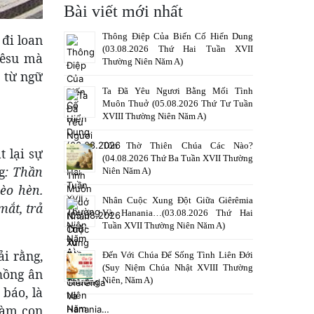
Bài viết mới nhất
Thông Điệp Của Biến Cố Hiển Dung
 đi loan
(03.08.2026 Thứ Hai Tuần XVII
iêsu mà
Thường Niên Năm A)
h từ ngữ
Ta Đã Yêu Ngươi Bằng Mối Tình
Muôn Thuở (05.08.2026 Thứ Tư Tuần
XVIII Thường Niên Năm A)
Tôn Thờ Thiên Chúa Các Nào?
 lại sự
(04.08.2026 Thứ Ba Tuần XVII Thường
g
: Thần
Niên Năm A)
èo hèn.
Nhân Cuộc Xung Đột Giữa Giêrêmia
mắt, trả
Và Hanania…(03.08.2026 Thứ Hai
Tuần XVII Thường Niên Năm A)
i rằng,
Đến Với Chúa Để Sống Tình Liên Đới
(Suy Niệm Chúa Nhật XVIII Thường
hồng ân
Niên, Năm A)
 báo, là
 làm con