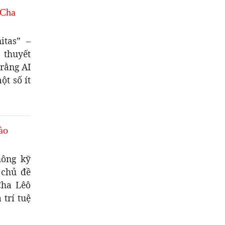
 Cha
itas” –
 thuyết
 rằng AI
t số ít
ào
hông kỹ
 chủ đề
Cha Lêô
trí tuệ