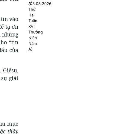
tin vào
ể tạ ơn
ới những
ho “tin
dấu của
 Giêsu,
sự giải
 tim mục
ậc thầy