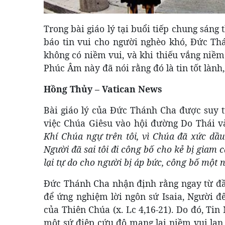
Trong bài giáo lý tại buổi tiếp chung sáng 
báo tin vui cho người nghèo khó, Đức Th
không có niềm vui, và khi thiếu vắng niềm
Phúc Âm này đã nói rằng đó là tin tốt lành,
Hồng Thủy – Vatican News
Bài giáo lý của Đức Thánh Cha được suy t
việc Chúa Giêsu vào hội đường Do Thái v
Khí Chúa ngự trên tôi, vì Chúa đã xức dầu
Người đã sai tôi đi công bố cho kẻ bị giam 
lại tự do cho người bị áp bức, công bố một
Đức Thánh Cha nhận định rằng ngay từ đầ
để ứng nghiệm lời ngôn sứ Isaia, Người 
của Thiên Chúa (x. Lc 4,16-21). Do đó, Tin
một sứ điệp cứu độ mang lại niềm vui lan t