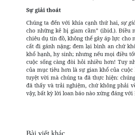
Sự giải thoát
Chúng ta đến với khía cạnh thứ hai,
sự gi
cho những kẻ bị giam cầm” (ibid.). Điều 
chiêu dụ tín đồ, không thể gây áp lực cho
cất đi gánh nặng; đem lại bình an chứ khô
khổ hạnh, hy sinh; nhưng nếu mọi điều tốt
cuộc sống càng đòi hỏi nhiều hơn! Tuy n
của mục tiêu hơn là sự gian khổ của cuộc 
tuyệt vời mà chúng ta đã thực hiện: chúng
đã thấy và trải nghiệm, chứ không phải về
vậy, bất kỳ lời loan báo nào xứng đáng với
Bài viết khác