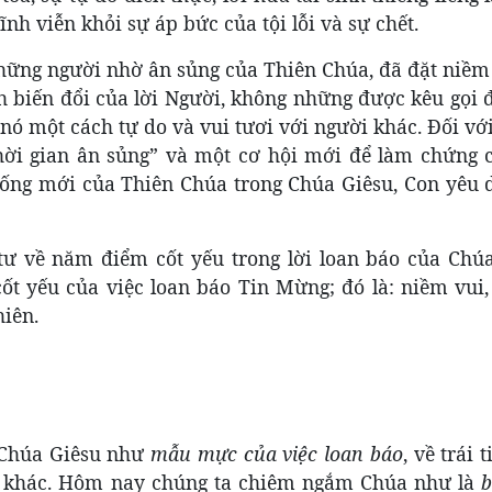
nh viễn khỏi sự áp bức của tội lỗi và sự chết.
ững người nhờ ân sủng của Thiên Chúa, đã đặt niềm 
biến đổi của lời Người, không những được kêu gọi đ
 nó một cách tự do và vui tươi với người khác. Đối v
hời gian ân sủng” và một cơ hội mới để làm chứng c
 sống mới của Thiên Chúa trong Chúa Giêsu, Con yêu 
tư về năm điểm cốt yếu trong lời loan báo của Chúa
t yếu của việc loan báo Tin Mừng; đó là: niềm vui, 
hiên.
ề Chúa Giêsu như
mẫu mực của việc loan báo
, về trái
i khác. Hôm nay chúng ta chiêm ngắm Chúa như là
b