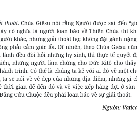
ải thoát
. Chúa Giêsu nói rằng Người được sai đến “gi
này có nghĩa là người loan báo về Thiên Chúa thì kh
 người khác, nhưng giải thoát họ; không đặt gánh nặn
ng phải cảm giác lỗi. Dĩ nhiên, theo Chúa Giêsu cũn
 lành đều đòi hỏi những hy sinh, thì thực tế quyết 
hiên, những người làm chứng cho Đức Kitô cho thấy
hành trình. Có thể là chúng ta kể với ai đó về một c
 ta sẽ nói về vẻ đẹp của những địa điểm, những gì c
 thời gian để đến đó và về việc xếp hàng đợi ở sân 
 Đấng Cứu Chuộc đều phải loan báo về sự giải thoát.
Nguồn: Vatic