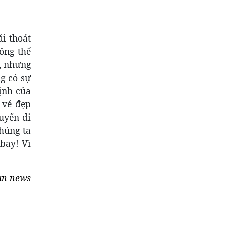
ải thoát
ông thể
g, nhưng
g có sự
định của
 vẻ đẹp
huyến đi
húng ta
bay! Vì
an news