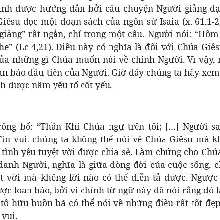
ình được hướng dẫn bởi câu chuyện Người giảng dạ
êsu đọc một đoạn sách của ngôn sứ Isaia (x. 61,1-2)
giảng” rất ngắn, chỉ trong một câu. Người nói: “Hôm
” (Lc 4,21). Điều này có nghĩa là đối với Chúa Giês
ủa những gì Chúa muốn nói về chính Người. Vì vậy, 
loan báo đầu tiên của Người. Giờ đây chúng ta hãy xe
nh được năm yếu tố cốt yếu.
công bố: “Thần Khí Chúa ngự trên tôi; […] Người sai
Tin vui: chúng ta không thể nói về Chúa Giêsu mà k
n tình yêu tuyệt vời được chia sẻ. Làm chứng cho Chú
anh Người, nghĩa là giữa dòng đời của cuộc sống, c
 vời mà không lời nào có thể diễn tả được. Ngược l
ợc loan báo, bởi vì chính từ ngữ này đã nói rằng đó 
itô hữu buồn bã có thể nói về những điều rất tốt đẹ
 vui.