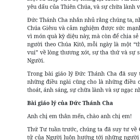
yêu dấu của Thiên Chúa, và sự chữa lành vĩ
Đức Thánh Cha nhắn nhủ rằng chúng ta, nh
Chúa Giêsu và cảm nghiệm được sức mạnh 
vì món quà kỳ diệu này, mà còn để chia sẻ
người theo Chúa Kitô, mỗi ngày là một “t
vui” về lòng thương xót, sự tha thứ và sự
Người.
Trong bài giáo lý Đức Thánh Cha đã suy 
những điều ngài cũng cho là những điều cố
thoát, ánh sáng, sự chữa lành và sự ngạc n
Bài giáo lý của Đức Thánh Cha
Anh chị em thân mến, chào anh chị em!
Thứ Tư tuần trước, chúng ta đã suy tư v
tử của Người luôn hướng tới những ngườ