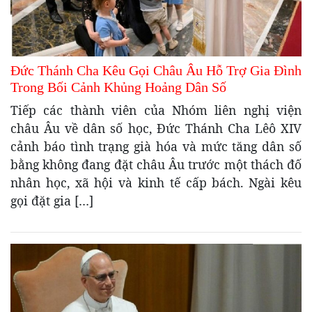
Đức Thánh Cha Kêu Gọi Châu Âu Hỗ Trợ Gia Đình
Trong Bối Cảnh Khủng Hoảng Dân Số
Tiếp các thành viên của Nhóm liên nghị viện
châu Âu về dân số học, Đức Thánh Cha Lêô XIV
cảnh báo tình trạng già hóa và mức tăng dân số
bằng không đang đặt châu Âu trước một thách đố
nhân học, xã hội và kinh tế cấp bách. Ngài kêu
gọi đặt gia […]