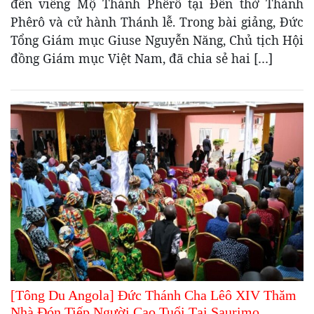
đến viếng Mộ Thánh Phêrô tại Đền thờ Thánh
Phêrô và cử hành Thánh lễ. Trong bài giảng, Đức
Tổng Giám mục Giuse Nguyễn Năng, Chủ tịch Hội
đồng Giám mục Việt Nam, đã chia sẻ hai […]
[Tông Du Angola] Đức Thánh Cha Lêô XIV Thăm
Nhà Đón Tiếp Người Cao Tuổi Tại Saurimo