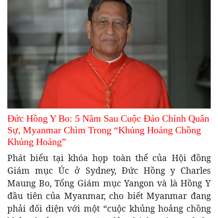
Đức Hồng Y Bo: 5 Năm Sau Cuộc Đảo Chính Quân
Sự, Myanmar Chìm Trong “Khủng Hoảng Chồng
Khủng Hoảng”
Phát biểu tại khóa họp toàn thể của Hội đồng
Giám mục Úc ở Sydney, Đức Hồng y Charles
Maung Bo, Tổng Giám mục Yangon và là Hồng Y
đầu tiên của Myanmar, cho biết Myanmar đang
phải đối diện với một “cuộc khủng hoảng chồng