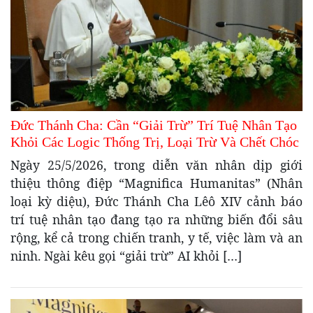
Đức Thánh Cha: Cần “Giải Trừ” Trí Tuệ Nhân Tạo
Khỏi Các Logic Thống Trị, Loại Trừ Và Chết Chóc
Ngày 25/5/2026, trong diễn văn nhân dịp giới
thiệu thông điệp “Magnifica Humanitas” (Nhân
loại kỳ diệu), Đức Thánh Cha Lêô XIV cảnh báo
trí tuệ nhân tạo đang tạo ra những biến đổi sâu
rộng, kể cả trong chiến tranh, y tế, việc làm và an
ninh. Ngài kêu gọi “giải trừ” AI khỏi […]