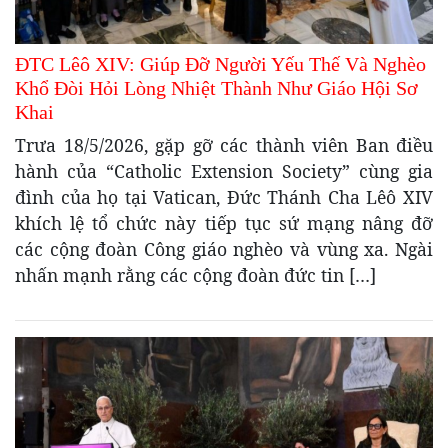
ĐTC Lêô XIV: Giúp Đỡ Người Yếu Thế Và Nghèo
Khổ Đòi Hỏi Lòng Nhiệt Thành Như Giáo Hội Sơ
Khai
Trưa 18/5/2026, gặp gỡ các thành viên Ban điều
hành của “Catholic Extension Society” cùng gia
đình của họ tại Vatican, Đức Thánh Cha Lêô XIV
khích lệ tổ chức này tiếp tục sứ mạng nâng đỡ
các cộng đoàn Công giáo nghèo và vùng xa. Ngài
nhấn mạnh rằng các cộng đoàn đức tin […]