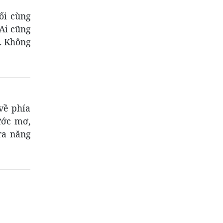
ối cùng
 Ai cũng
. Không
về phía
ước mơ,
ra năng