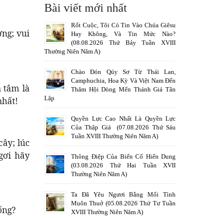
Bài viết mới nhất
Rốt Cuộc, Tôi Có Tin Vào Chúa Giêsu
ờng; vui
Hay Không, Và Tin Mức Nào?
(08.08.2026 Thứ Bảy Tuần XVIII
Thường Niên Năm A)
Chào Đón Qúy Sơ Từ Thái Lan,
Camphuchia, Hoa Kỳ Và Việt Nam Đến
n tâm là
Thăm Hội Dòng Mến Thánh Giá Tân
Lập
nhất!
Quyền Lực Cao Nhất Là Quyền Lực
Của Thập Giá (07.08.2026 Thứ Sáu
Tuần XVIII Thường Niên Năm A)
cây; lúc
gơi hãy
Thông Điệp Của Biến Cố Hiển Dung
(03.08.2026 Thứ Hai Tuần XVII
Thường Niên Năm A)
Ta Đã Yêu Ngươi Bằng Mối Tình
Muôn Thuở (05.08.2026 Thứ Tư Tuần
ống?
XVIII Thường Niên Năm A)