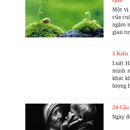
Một vị
của cuộ
ngậm n
gian tu
5 Kiểu
Luật H
mình n
khát k
lượng b
24 Câu
Ngày đ