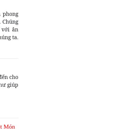
h phong
. Chúng
 với ân
húng ta.
đến cho
như giúp
ột Món