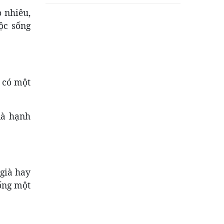
 nhiêu,
ộc sống
, có một
là hạnh
 già hay
Sống một