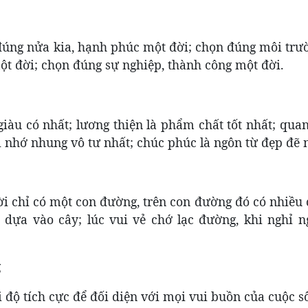
 đúng nửa kia, hạnh phúc một đời; chọn đúng môi trư
ột đời; chọn đúng sự nghiệp, thành công một đời.
giàu có nhất; lương thiện là phẩm chất tốt nhất; qua
ỗi nhớ nhung vô tư nhất; chúc phúc là ngôn từ đẹp đẽ 
ời chỉ có một con đường, trên con đường đó có nhiều 
y dựa vào cây; lúc vui vẻ chớ lạc đường, khi nghỉ n
g
i độ tích cực để đối diện với mọi vui buồn của cuộc s