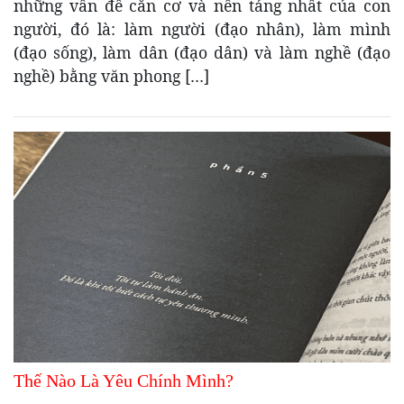
những vấn đề căn cơ và nền tảng nhất của con
người, đó là: làm người (đạo nhân), làm mình
(đạo sống), làm dân (đạo dân) và làm nghề (đạo
nghề) bằng văn phong […]
Thế Nào Là Yêu Chính Mình?