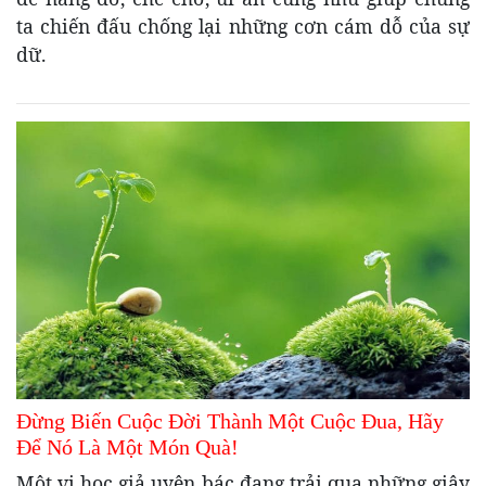
ta chiến đấu chống lại những cơn cám dỗ của sự
dữ.
Đừng Biến Cuộc Đời Thành Một Cuộc Đua, Hãy
Để Nó Là Một Món Quà!
Một vị học giả uyên bác đang trải qua những giây