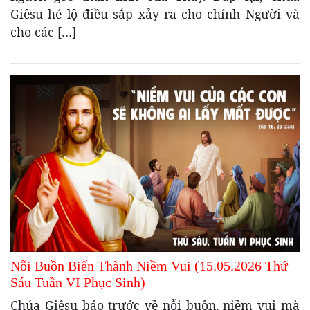
Giêsu hé lộ điều sắp xảy ra cho chính Người và
cho các […]
Nỗi Buồn Biến Thành Niềm Vui (15.05.2026 Thứ
Sáu Tuần VI Phục Sinh)
Chúa Giêsu báo trước về nỗi buồn, niềm vui mà