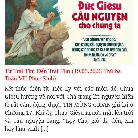
Từ Trái Tim Đến Trái Tim (19.05.2026 Thứ ba
Tuần VII Phục Sinh)
Kết thúc diễn từ Tiệc Ly với các môn đệ, Chúa
Giêsu hướng về nói với Cha trong lời nguyện hiến
tế rất cảm động, được TIN MỪNG GIOAN ghi lại ở
Chương 17: Khi ấy, Chúa Giêsu ngước mắt lên trời
và cầu nguyện rằng: “Lạy Cha, giờ đã đến, xin
hãy làm vinh […]