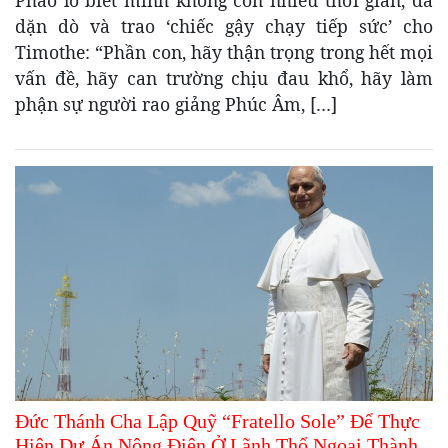
Phao lô biết mình không còn nhiều thời gian, đã
dặn dò và trao ‘chiếc gậy chạy tiếp sức’ cho
Timothe: “Phần con, hãy thận trọng trong hết mọi
vấn đề, hãy can trường chịu đau khổ, hãy làm
phận sự người rao giảng Phúc Âm, […]
Đức Thánh Cha Lập Quỹ “Fratello Sole” Để Thực
Hiện Dự Án Nông Điện Ở Lãnh Thổ Ngoại Thành