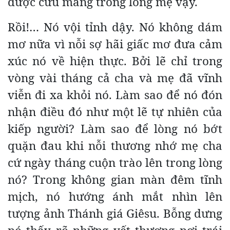
được cưu mang trong lòng mẹ vậy.
Rồi!… Nó vội tỉnh dậy. Nó không dám
mơ nữa vì nỗi sợ hãi giấc mơ đưa cảm
xúc nó về hiện thực. Bởi lẽ chỉ trong
vòng vài tháng cả cha và mẹ đã vĩnh
viễn đi xa khỏi nó. Làm sao để nó đón
nhận điều đó như một lẽ tự nhiên của
kiếp người? Làm sao để lòng nó bớt
quặn đau khi nỗi thương nhớ mẹ cha
cứ ngày tháng cuộn trào lên trong lòng
nó? Trong không gian màn đêm tĩnh
mịch, nó hướng ánh mắt nhìn lên
tượng ảnh Thánh giá Giêsu. Bỗng dưng