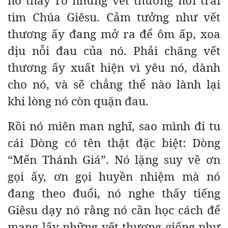
nó thấy rõ những vết thương nơi trái
tim Chúa Giêsu. Cảm tưởng như vết
thương ấy đang mở ra để ôm ấp, xoa
dịu nỗi đau của nó. Phải chăng vết
thương ấy xuất hiện vì yêu nó, dành
cho nó, và sẽ chẳng thể nào lành lại
khi lòng nó còn quặn đau.
Rồi nó miên man nghĩ, sao mình đi tu
cái Dòng có tên thật đặc biệt: Dòng
“Mến Thánh Giá”. Nó lặng suy về ơn
gọi ấy, ơn gọi huyền nhiệm mà nó
đang theo đuổi, nó nghe thấy tiếng
Giêsu dạy nó rằng nó cần học cách để
mang lấy những vết thương giống như