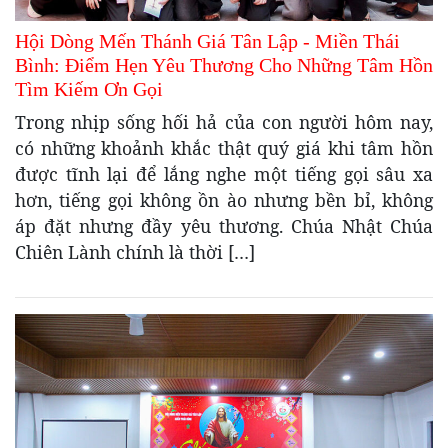
Hội Dòng Mến Thánh Giá Tân Lập ­- Miền Thái
Bình: Điểm Hẹn Yêu Thương Cho Những Tâm Hồn
Tìm Kiếm Ơn Gọi
Trong nhịp sống hối hả của con người hôm nay,
có những khoảnh khắc thật quý giá khi tâm hồn
được tĩnh lại để lắng nghe một tiếng gọi sâu xa
hơn, tiếng gọi không ồn ào nhưng bền bỉ, không
áp đặt nhưng đầy yêu thương. Chúa Nhật Chúa
Chiên Lành chính là thời […]