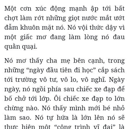
Một cơn xúc động mạnh ập tới bất
chợt làm rớt những giọt nước mắt ướt
đẫm khuôn mặt nó. Nó vội thức dậy vì
một giấc mơ đang làm lòng nó đau
quằn quại.
Nó mơ thấy cha mẹ bên cạnh, trong
những “ngày đầu tiên đi học” cắp sách
tới trường vô tư, vô lo, vô nghĩ. Ngày
ngày, nó ngồi phía sau chiếc xe đạp để
bố chở tới lớp. Ôi chiếc xe đạp to lớn
chừng nào. Nó thấy mình mới bé nhỏ
làm sao. Nó tự hứa là lớn lên nó sẽ
thực hiện một “công trình vĩ đại” là