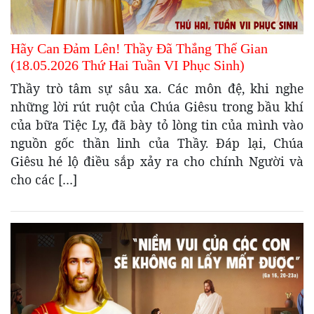
Hãy Can Đảm Lên! Thầy Đã Thắng Thế Gian
(18.05.2026 Thứ Hai Tuần VI Phục Sinh)
Thầy trò tâm sự sâu xa. Các môn đệ, khi nghe
những lời rút ruột của Chúa Giêsu trong bầu khí
của bữa Tiệc Ly, đã bày tỏ lòng tin của mình vào
nguồn gốc thần linh của Thầy. Đáp lại, Chúa
Giêsu hé lộ điều sắp xảy ra cho chính Người và
cho các […]