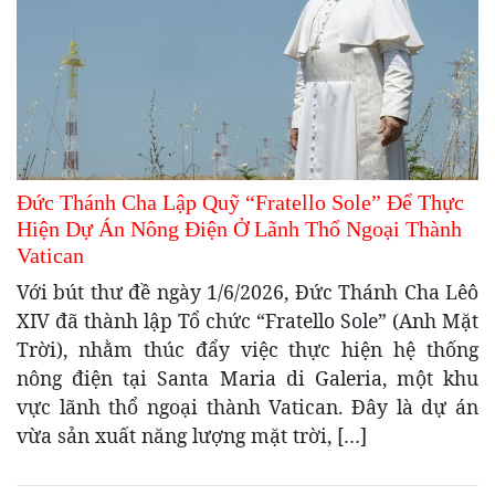
Đức Thánh Cha Lập Quỹ “Fratello Sole” Để Thực
Hiện Dự Án Nông Điện Ở Lãnh Thổ Ngoại Thành
Vatican
Với bút thư đề ngày 1/6/2026, Đức Thánh Cha Lêô
XIV đã thành lập Tổ chức “Fratello Sole” (Anh Mặt
Trời), nhằm thúc đẩy việc thực hiện hệ thống
nông điện tại Santa Maria di Galeria, một khu
vực lãnh thổ ngoại thành Vatican. Đây là dự án
vừa sản xuất năng lượng mặt trời, […]