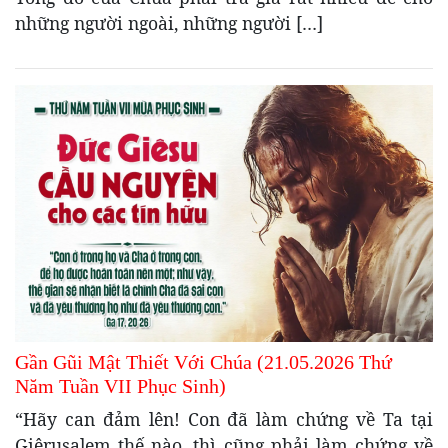
những người ngoài, những người […]
Gần Gũi Mật Thiết Với Chúa (21.05.2026 Thứ
Năm Tuần VII Phục Sinh)
“Hãy can đảm lên! Con đã làm chứng về Ta tại
Giêrusalem thế nào, thì cũng phải làm chứng về