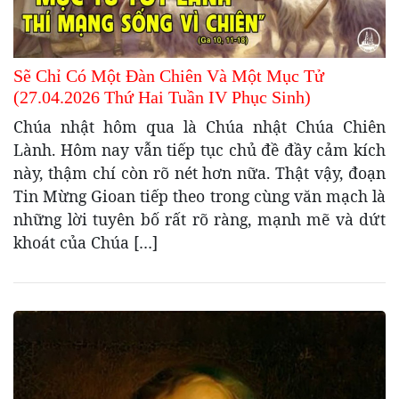
Sẽ Chỉ Có Một Đàn Chiên Và Một Mục Tử
(27.04.2026 Thứ Hai Tuần IV Phục Sinh)
Chúa nhật hôm qua là Chúa nhật Chúa Chiên
Lành. Hôm nay vẫn tiếp tục chủ đề đầy cảm kích
này, thậm chí còn rõ nét hơn nữa. Thật vậy, đoạn
Tin Mừng Gioan tiếp theo trong cùng văn mạch là
những lời tuyên bố rất rõ ràng, mạnh mẽ và dứt
khoát của Chúa […]