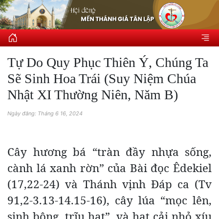
Tự Do Quy Phục Thiên Ý, Chúng Ta
Sẽ Sinh Hoa Trái (Suy Niệm Chúa
Nhật XI Thường Niên, Năm B)
Ngày đăng: Tháng 6 16, 2024
Cây hương bá “tràn đầy nhựa sống,
cành lá xanh rờn” của Bài đọc Êdekiel
(17,22-24) và Thánh vịnh Đáp ca (Tv
91,2-3.13-14.15-16), cây lúa “mọc lên,
sinh bông, trĩu hạt”, và hạt cải nhỏ xíu