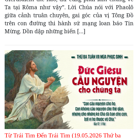
Ta tại Rôma như vậy”. Lời Chúa nói với Phaolô
giữa cảnh truân chuyên, gai góc của vị Tông Đồ
trên con đường thi hành sứ mạng loan báo Tin
Mừng. Dồn dập những biến […]
Từ Trái Tim Đến Trái Tim (19.05.2026 Thứ ba