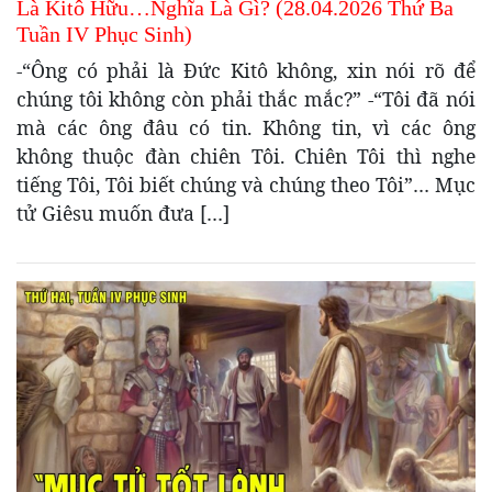
Là Kitô Hữu…Nghĩa Là Gì? (28.04.2026 Thứ Ba
Tuần IV Phục Sinh)
-“Ông có phải là Đức Kitô không, xin nói rõ để
chúng tôi không còn phải thắc mắc?” -“Tôi đã nói
mà các ông đâu có tin. Không tin, vì các ông
không thuộc đàn chiên Tôi. Chiên Tôi thì nghe
tiếng Tôi, Tôi biết chúng và chúng theo Tôi”… Mục
tử Giêsu muốn đưa […]