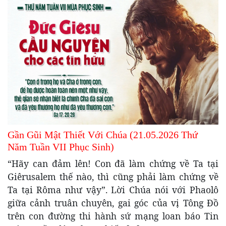
Gần Gũi Mật Thiết Với Chúa (21.05.2026 Thứ
Năm Tuần VII Phục Sinh)
“Hãy can đảm lên! Con đã làm chứng về Ta tại
Giêrusalem thế nào, thì cũng phải làm chứng về
Ta tại Rôma như vậy”. Lời Chúa nói với Phaolô
giữa cảnh truân chuyên, gai góc của vị Tông Đồ
trên con đường thi hành sứ mạng loan báo Tin