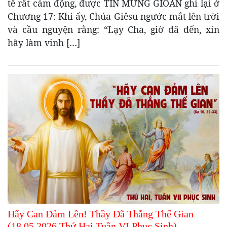
tế rất cảm động, được TIN MỪNG GIOAN ghi lại ở
Chương 17: Khi ấy, Chúa Giêsu ngước mắt lên trời
và cầu nguyện rằng: “Lạy Cha, giờ đã đến, xin
hãy làm vinh […]
Hãy Can Đảm Lên! Thầy Đã Thắng Thế Gian
(18.05.2026 Thứ Hai Tuần VI Phục Sinh)