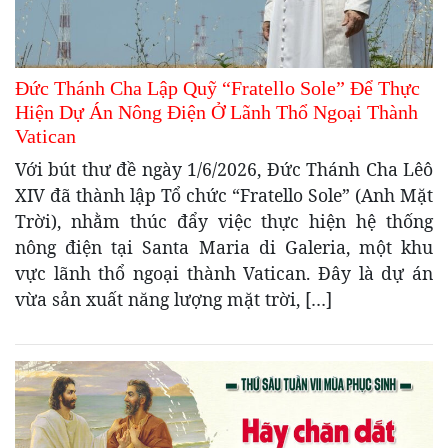
Đức Thánh Cha Lập Quỹ “Fratello Sole” Để Thực
Hiện Dự Án Nông Điện Ở Lãnh Thổ Ngoại Thành
Vatican
Với bút thư đề ngày 1/6/2026, Đức Thánh Cha Lêô
XIV đã thành lập Tổ chức “Fratello Sole” (Anh Mặt
Trời), nhằm thúc đẩy việc thực hiện hệ thống
nông điện tại Santa Maria di Galeria, một khu
vực lãnh thổ ngoại thành Vatican. Đây là dự án
vừa sản xuất năng lượng mặt trời, […]