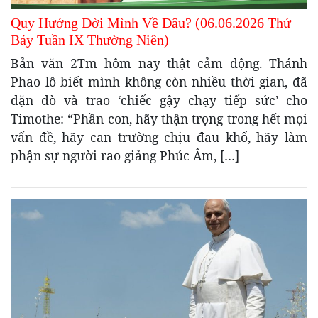
Quy Hướng Đời Mình Về Đâu? (06.06.2026 Thứ
Bảy Tuần IX Thường Niên)
Bản văn 2Tm hôm nay thật cảm động. Thánh
Phao lô biết mình không còn nhiều thời gian, đã
dặn dò và trao ‘chiếc gậy chạy tiếp sức’ cho
Timothe: “Phần con, hãy thận trọng trong hết mọi
vấn đề, hãy can trường chịu đau khổ, hãy làm
phận sự người rao giảng Phúc Âm, […]