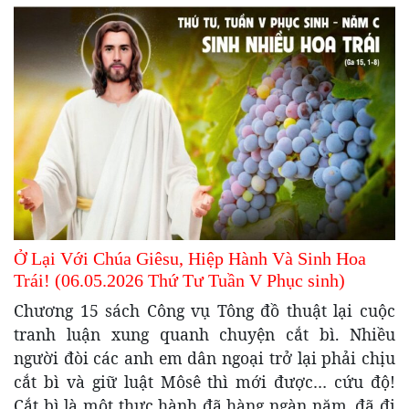
Ở Lại Với Chúa Giêsu, Hiệp Hành Và Sinh Hoa
Trái! (06.05.2026 Thứ Tư Tuần V Phục sinh)
Chương 15 sách Công vụ Tông đồ thuật lại cuộc
tranh luận xung quanh chuyện cắt bì. Nhiều
người đòi các anh em dân ngoại trở lại phải chịu
cắt bì và giữ luật Môsê thì mới được… cứu độ!
Cắt bì là một thực hành đã hàng ngàn năm, đã đi