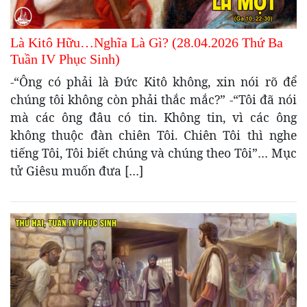
Là Kitô Hữu…Nghĩa Là Gì? (28.04.2026 Thứ Ba
Tuần IV Phục Sinh)
-“Ông có phải là Đức Kitô không, xin nói rõ để
chúng tôi không còn phải thắc mắc?” -“Tôi đã nói
mà các ông đâu có tin. Không tin, vì các ông
không thuộc đàn chiên Tôi. Chiên Tôi thì nghe
tiếng Tôi, Tôi biết chúng và chúng theo Tôi”… Mục
tử Giêsu muốn đưa […]