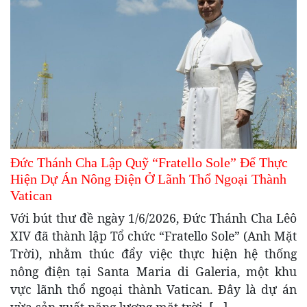
Đức Thánh Cha Lập Quỹ “Fratello Sole” Để Thực
Hiện Dự Án Nông Điện Ở Lãnh Thổ Ngoại Thành
Vatican
Với bút thư đề ngày 1/6/2026, Đức Thánh Cha Lêô
XIV đã thành lập Tổ chức “Fratello Sole” (Anh Mặt
Trời), nhằm thúc đẩy việc thực hiện hệ thống
nông điện tại Santa Maria di Galeria, một khu
vực lãnh thổ ngoại thành Vatican. Đây là dự án