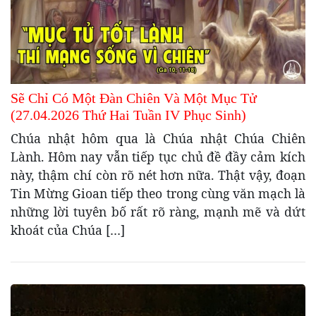
Sẽ Chỉ Có Một Đàn Chiên Và Một Mục Tử
(27.04.2026 Thứ Hai Tuần IV Phục Sinh)
Chúa nhật hôm qua là Chúa nhật Chúa Chiên
Lành. Hôm nay vẫn tiếp tục chủ đề đầy cảm kích
này, thậm chí còn rõ nét hơn nữa. Thật vậy, đoạn
Tin Mừng Gioan tiếp theo trong cùng văn mạch là
những lời tuyên bố rất rõ ràng, mạnh mẽ và dứt
khoát của Chúa […]