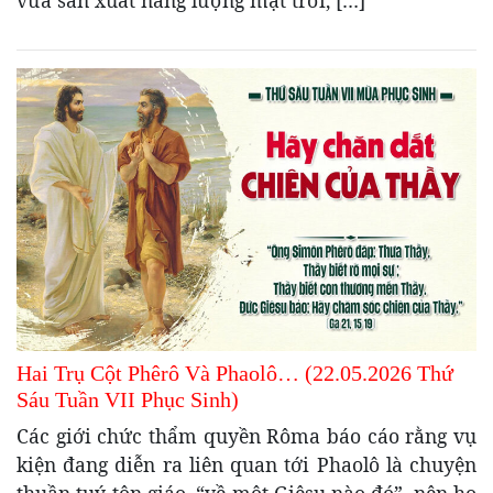
vừa sản xuất năng lượng mặt trời, […]
Hai Trụ Cột Phêrô Và Phaolô… (22.05.2026 Thứ
Sáu Tuần VII Phục Sinh)
Các giới chức thẩm quyền Rôma báo cáo rằng vụ
kiện đang diễn ra liên quan tới Phaolô là chuyện
thuần tuý tôn giáo, “về một Giêsu nào đó”, nên họ