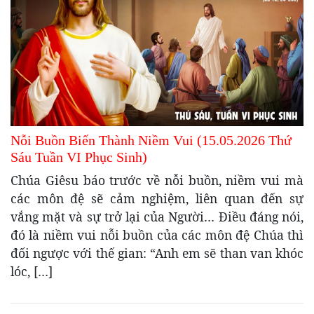
Nỗi Buồn Biến Thành Niềm Vui (15.05.2026 Thứ
Sáu Tuần VI Phục Sinh)
Chúa Giêsu báo trước về nỗi buồn, niềm vui mà
các môn đệ sẽ cảm nghiệm, liên quan đến sự
vắng mặt và sự trở lại của Người… Điều đáng nói,
đó là niềm vui nỗi buồn của các môn đệ Chúa thì
đối ngược với thế gian: “Anh em sẽ than van khóc
lóc, […]