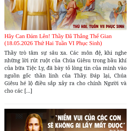
Hãy Can Đảm Lên! Thầy Đã Thắng Thế Gian
(18.05.2026 Thứ Hai Tuần VI Phục Sinh)
Thầy trò tâm sự sâu xa. Các môn đệ, khi nghe
những lời rút ruột của Chúa Giêsu trong bầu khí
của bữa Tiệc Ly, đã bày tỏ lòng tin của mình vào
nguồn gốc thần linh của Thầy. Đáp lại, Chúa
Giêsu hé lộ điều sắp xảy ra cho chính Người và
cho các […]