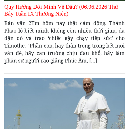
Quy Hướng Đời Mình Về Đâu? (06.06.2026 Thứ
Bảy Tuần IX Thường Niên)
Bản văn 2Tm hôm nay thật cảm động. Thánh
Phao lô biết mình không còn nhiều thời gian, đã
dặn dò và trao ‘chiếc gậy chạy tiếp sức’ cho
Timothe: “Phần con, hãy thận trọng trong hết mọi
vấn đề, hãy can trường chịu đau khổ, hãy làm
phận sự người rao giảng Phúc Âm, […]