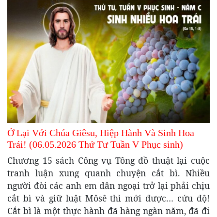
Ở Lại Với Chúa Giêsu, Hiệp Hành Và Sinh Hoa
Trái! (06.05.2026 Thứ Tư Tuần V Phục sinh)
Chương 15 sách Công vụ Tông đồ thuật lại cuộc
tranh luận xung quanh chuyện cắt bì. Nhiều
người đòi các anh em dân ngoại trở lại phải chịu
cắt bì và giữ luật Môsê thì mới được… cứu độ!
Cắt bì là một thực hành đã hàng ngàn năm, đã đi