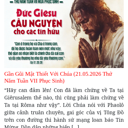
Gần Gũi Mật Thiết Với Chúa (21.05.2026 Thứ
Năm Tuần VII Phục Sinh)
“Hãy can đảm lên! Con đã làm chứng về Ta tại
Giêrusalem thế nào, thì cũng phải làm chứng về
Ta tại Rôma như vậy”. Lời Chúa nói với Phaolô
giữa cảnh truân chuyên, gai góc của vị Tông Đồ
trên con đường thi hành sứ mạng loan báo Tin
Mừng. Dồn dập những biến […]