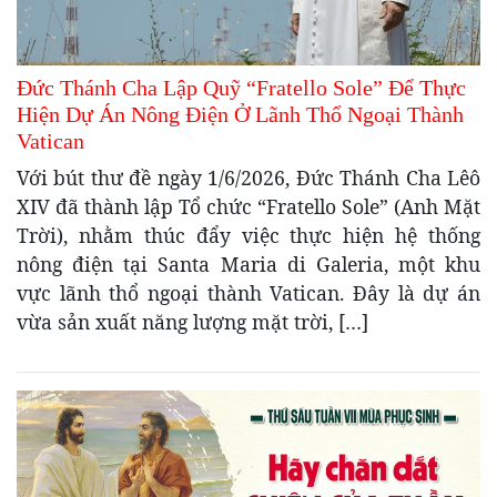
Đức Thánh Cha Lập Quỹ “Fratello Sole” Để Thực
Hiện Dự Án Nông Điện Ở Lãnh Thổ Ngoại Thành
Vatican
Với bút thư đề ngày 1/6/2026, Đức Thánh Cha Lêô
XIV đã thành lập Tổ chức “Fratello Sole” (Anh Mặt
Trời), nhằm thúc đẩy việc thực hiện hệ thống
nông điện tại Santa Maria di Galeria, một khu
vực lãnh thổ ngoại thành Vatican. Đây là dự án
vừa sản xuất năng lượng mặt trời, […]