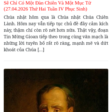
Sẽ Chỉ Có Một Đàn Chiên Và Một Mục Tử
(27.04.2026 Thứ Hai Tuần IV Phục Sinh)
Chúa nhật hôm qua là Chúa nhật Chúa Chiên
Lành. Hôm nay vẫn tiếp tục chủ đề đầy cảm kích
này, thậm chí còn rõ nét hơn nữa. Thật vậy, đoạn
Tin Mừng Gioan tiếp theo trong cùng văn mạch là
những lời tuyên bố rất rõ ràng, mạnh mẽ và dứt
khoát của Chúa […]