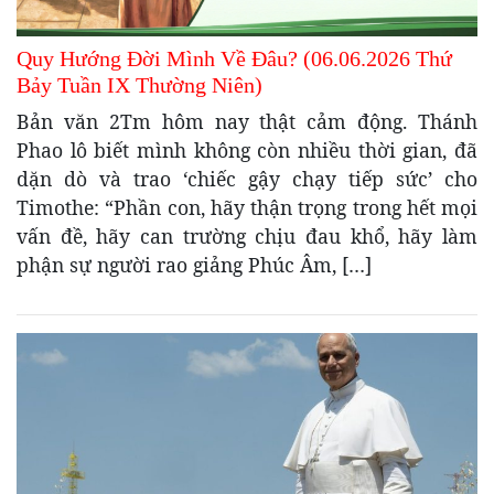
Quy Hướng Đời Mình Về Đâu? (06.06.2026 Thứ
Bảy Tuần IX Thường Niên)
Bản văn 2Tm hôm nay thật cảm động. Thánh
Phao lô biết mình không còn nhiều thời gian, đã
dặn dò và trao ‘chiếc gậy chạy tiếp sức’ cho
Timothe: “Phần con, hãy thận trọng trong hết mọi
vấn đề, hãy can trường chịu đau khổ, hãy làm
phận sự người rao giảng Phúc Âm, […]