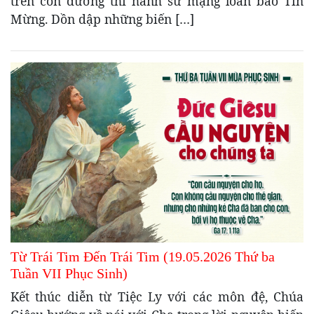
trên con đường thi hành sứ mạng loan báo Tin
Mừng. Dồn dập những biến […]
Từ Trái Tim Đến Trái Tim (19.05.2026 Thứ ba
Tuần VII Phục Sinh)
Kết thúc diễn từ Tiệc Ly với các môn đệ, Chúa