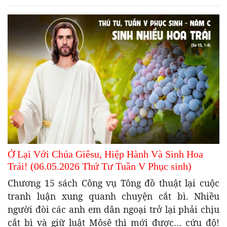
Ở Lại Với Chúa Giêsu, Hiệp Hành Và Sinh Hoa
Trái! (06.05.2026 Thứ Tư Tuần V Phục sinh)
Chương 15 sách Công vụ Tông đồ thuật lại cuộc
tranh luận xung quanh chuyện cắt bì. Nhiều
người đòi các anh em dân ngoại trở lại phải chịu
cắt bì và giữ luật Môsê thì mới được… cứu độ!