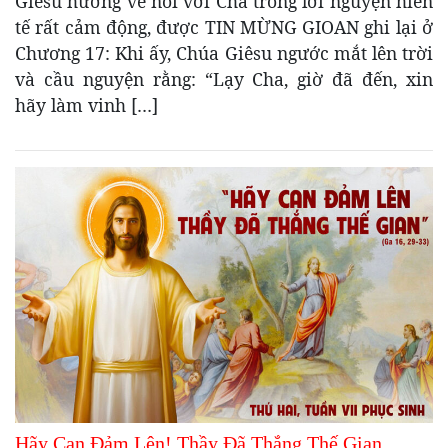
Giêsu hướng về nói với Cha trong lời nguyện hiến
tế rất cảm động, được TIN MỪNG GIOAN ghi lại ở
Chương 17: Khi ấy, Chúa Giêsu ngước mắt lên trời
và cầu nguyện rằng: “Lạy Cha, giờ đã đến, xin
hãy làm vinh […]
Hãy Can Đảm Lên! Thầy Đã Thắng Thế Gian