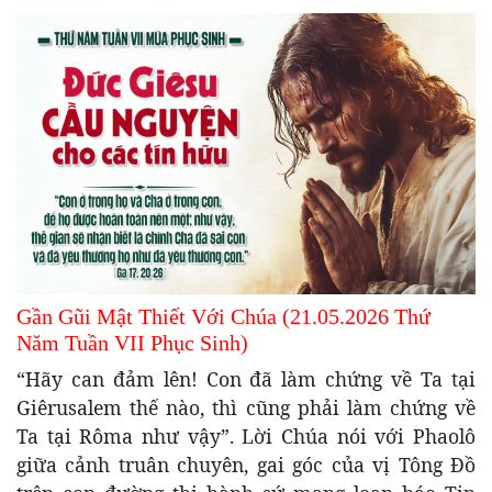
Gần Gũi Mật Thiết Với Chúa (21.05.2026 Thứ
Năm Tuần VII Phục Sinh)
“Hãy can đảm lên! Con đã làm chứng về Ta tại
Giêrusalem thế nào, thì cũng phải làm chứng về
Ta tại Rôma như vậy”. Lời Chúa nói với Phaolô
giữa cảnh truân chuyên, gai góc của vị Tông Đồ