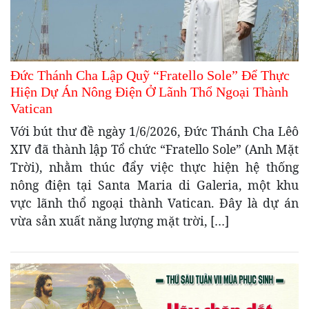
Đức Thánh Cha Lập Quỹ “Fratello Sole” Để Thực
Hiện Dự Án Nông Điện Ở Lãnh Thổ Ngoại Thành
Vatican
Với bút thư đề ngày 1/6/2026, Đức Thánh Cha Lêô
XIV đã thành lập Tổ chức “Fratello Sole” (Anh Mặt
Trời), nhằm thúc đẩy việc thực hiện hệ thống
nông điện tại Santa Maria di Galeria, một khu
vực lãnh thổ ngoại thành Vatican. Đây là dự án
vừa sản xuất năng lượng mặt trời, […]