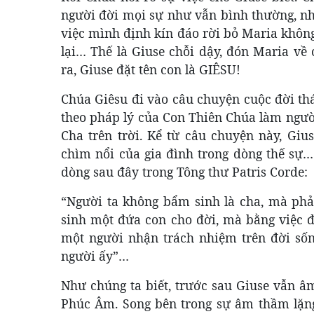
người đời mọi sự như vẫn bình thường, như
việc mình định kín đáo rời bỏ Maria khô
lại… Thế là Giuse chỗi dậy, đón Maria về
ra, Giuse đặt tên con là GIÊSU!
Chúa Giêsu đi vào câu chuyện cuộc đời thá
theo pháp lý của Con Thiên Chúa làm người
Cha trên trời. Kể từ câu chuyện này, Gi
chìm nổi của gia đình trong dòng thế sự…
dòng sau đây trong Tông thư Patris Corde:
“Người ta không bẩm sinh là cha, mà phả
sinh một đứa con cho đời, mà bằng việc 
một người nhận trách nhiệm trên đời sốn
người ấy”…
Như chúng ta biết, trước sau Giuse vẫn âm
Phúc Âm. Song bên trong sự âm thầm lặng 