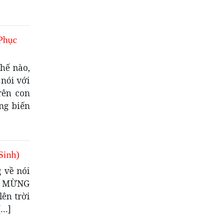
Phục
hế nào,
nói với
rên con
ng biến
Sinh)
 về nói
IN MỪNG
ên trời
[…]