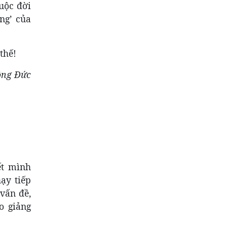
cuộc đời
ng’ của
thế!
ông Đức
ết mình
ạy tiếp
vấn đề,
o giảng