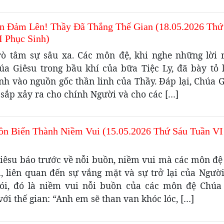
n Đảm Lên! Thầy Đã Thắng Thế Gian (18.05.2026 Thứ
I Phục Sinh)
rò tâm sự sâu xa. Các môn đệ, khi nghe những lời r
úa Giêsu trong bầu khí của bữa Tiệc Ly, đã bày tỏ l
nh vào nguồn gốc thần linh của Thầy. Đáp lại, Chúa G
 sắp xảy ra cho chính Người và cho các […]
ồn Biến Thành Niềm Vui (15.05.2026 Thứ Sáu Tuần VI
iêsu báo trước về nỗi buồn, niềm vui mà các môn đệ
, liên quan đến sự vắng mặt và sự trở lại của Ngườ
ói, đó là niềm vui nỗi buồn của các môn đệ Chúa 
ới thế gian: “Anh em sẽ than van khóc lóc, […]