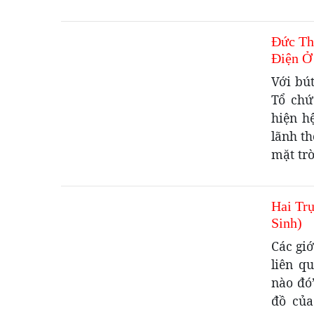
Đức Th
Điện Ở
Với bú
Tổ chứ
hiện h
lãnh th
mặt trờ
Hai Tr
Sinh)
Các gi
liên q
nào đó
đồ của