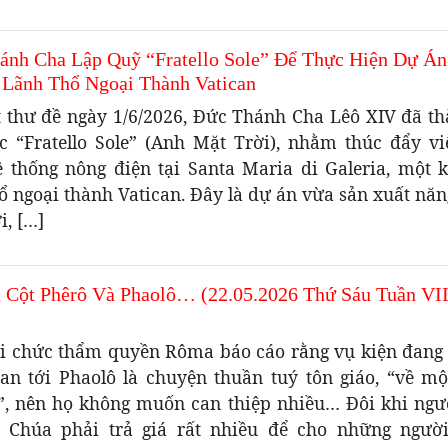
ánh Cha Lập Quỹ “Fratello Sole” Để Thực Hiện Dự Á
 Lãnh Thổ Ngoại Thành Vatican
t thư đề ngày 1/6/2026, Đức Thánh Cha Lêô XIV đã th
c “Fratello Sole” (Anh Mặt Trời), nhằm thúc đẩy vi
ệ thống nông điện tại Santa Maria di Galeria, một 
ổ ngoại thành Vatican. Đây là dự án vừa sản xuất nă
i, […]
ụ Cột Phêrô Và Phaolô… (22.05.2026 Thứ Sáu Tuần VI
ới chức thẩm quyền Rôma báo cáo rằng vụ kiện đang 
uan tới Phaolô là chuyện thuần tuý tôn giáo, “về mộ
”, nên họ không muốn can thiệp nhiều… Đôi khi ngư
 Chúa phải trả giá rất nhiều để cho những người