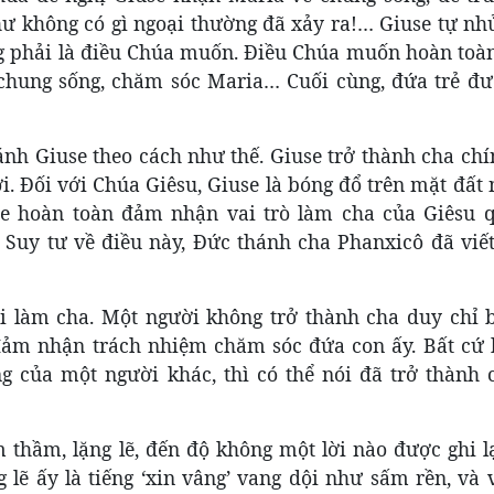
 không có gì ngoại thường đã xảy ra!… Giuse tự nhủ,
ng phải là điều Chúa muốn. Điều Chúa muốn hoàn toà
 chung sống, chăm sóc Maria… Cuối cùng, đứa trẻ đư
nh Giuse theo cách như thế. Giuse trở thành cha chí
. Đối với Chúa Giêsu, Giuse là bóng đổ trên mặt đất
use hoàn toàn đảm nhận vai trò làm cha của Giêsu 
 Suy tư về điều này, Đức thánh cha Phanxicô đã viế
i làm cha. Một người không trở thành cha duy chỉ b
đảm nhận trách nhiệm chăm sóc đứa con ấy. Bất cứ 
g của một người khác, thì có thể nói đã trở thành 
 thầm, lặng lẽ, đến độ không một lời nào được ghi l
lẽ ấy là tiếng ‘xin vâng’ vang dội như sấm rền, và 