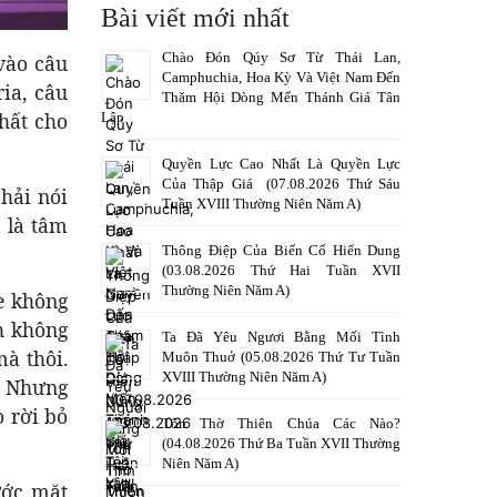
Bài viết mới nhất
Chào Đón Qúy Sơ Từ Thái Lan,
vào câu
Camphuchia, Hoa Kỳ Và Việt Nam Đến
ia, câu
Thăm Hội Dòng Mến Thánh Giá Tân
hất cho
Lập
Quyền Lực Cao Nhất Là Quyền Lực
Của Thập Giá (07.08.2026 Thứ Sáu
hải nói
Tuần XVIII Thường Niên Năm A)
a là tâm
Thông Điệp Của Biến Cố Hiển Dung
(03.08.2026 Thứ Hai Tuần XVII
Thường Niên Năm A)
e không
nh không
Ta Đã Yêu Ngươi Bằng Mối Tình
à thôi.
Muôn Thuở (05.08.2026 Thứ Tư Tuần
XVIII Thường Niên Năm A)
y… Nhưng
 rời bỏ
Tôn Thờ Thiên Chúa Các Nào?
(04.08.2026 Thứ Ba Tuần XVII Thường
Niên Năm A)
ước mặt