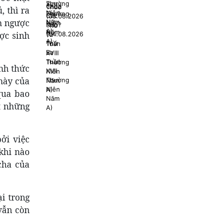
 thì ra
n ngược
ợc sinh
nh thức
 này của
qua bao
t những
ởi việc
khi nào
cha của
ại trong
vẫn còn