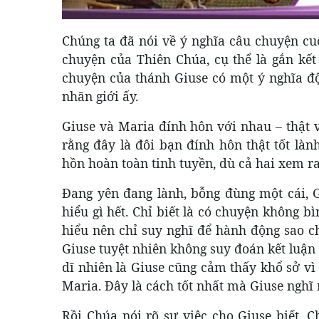
Chúng ta đã nói về ý nghĩa câu chuyện cu
chuyện của Thiên Chúa, cụ thể là gắn kế
chuyện của thánh Giuse có một ý nghĩa độ
nhãn giới ấy.
Giuse và Maria đính hôn với nhau – thật 
rằng đây là đôi bạn đính hôn thật tốt làn
hồn hoàn toàn tinh tuyền, dù cả hai xem r
Đang yên đang lành, bỗng đùng một cái, 
hiểu gì hết. Chỉ biết là có chuyện không 
hiểu nên chỉ suy nghĩ để hành động sao ch
Giuse tuyệt nhiên không suy đoán kết luận 
dĩ nhiên là Giuse cũng cảm thấy khổ sở vì
Maria. Đây là cách tốt nhất mà Giuse nghĩ
Rồi Chúa nói rõ sự việc cho Giuse biết. 