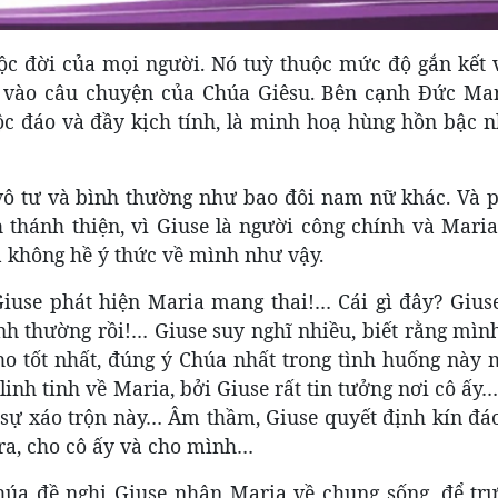
ộc đời của mọi người. Nó tuỳ thuộc mức độ gắn kết 
t vào câu chuyện của Chúa Giêsu. Bên cạnh Đức Mar
c đáo và đầy kịch tính, là minh hoạ hùng hồn bậc n
vô tư và bình thường như bao đôi nam nữ khác. Và p
h thánh thiện, vì Giuse là người công chính và Mari
a không hề ý thức về mình như vậy.
Giuse phát hiện Maria mang thai!… Cái gì đây? Gius
bình thường rồi!… Giuse suy nghĩ nhiều, biết rằng mì
o tốt nhất, đúng ý Chúa nhất trong tình huống này m
linh tinh về Maria, bởi Giuse rất tin tưởng nơi cô ấ
 sự xáo trộn này… Âm thầm, Giuse quyết định kín đáo
 ra, cho cô ấy và cho mình…
Chúa đề nghị Giuse nhận Maria về chung sống, để tr