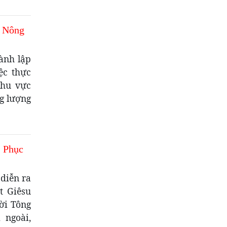
n Nông
ành lập
ệc thực
khu vực
ng lượng
I Phục
diễn ra
t Giêsu
ời Tông
 ngoài,