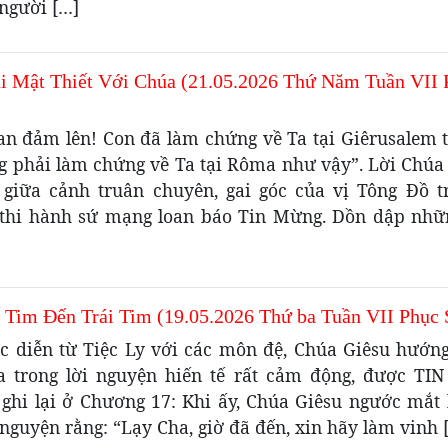
người […]
i Mật Thiết Với Chúa (21.05.2026 Thứ Năm Tuần VII 
an đảm lên! Con đã làm chứng về Ta tại Giêrusalem t
ng phải làm chứng về Ta tại Rôma như vậy”. Lời Chúa 
 giữa cảnh truân chuyên, gai góc của vị Tông Đồ t
thi hành sứ mạng loan báo Tin Mừng. Dồn dập nhữ
 Tim Đến Trái Tim (19.05.2026 Thứ ba Tuần VII Phục 
úc diễn từ Tiệc Ly với các môn đệ, Chúa Giêsu hướng
a trong lời nguyện hiến tế rất cảm động, được T
ghi lại ở Chương 17: Khi ấy, Chúa Giêsu ngước mắt l
nguyện rằng: “Lạy Cha, giờ đã đến, xin hãy làm vinh 