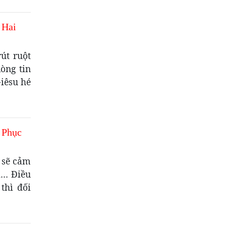
 Hai
út ruột
òng tin
iêsu hé
 Phục
 sẽ cảm
i… Điều
thì đối