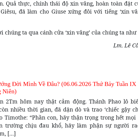
n. Quả thực, chính thái độ xin vâng, hoàn toàn đặt 
êsu, đã làm cho Giuse xứng đôi với tiếng ‘xin vâ
i chúng ta qua cánh cửa ‘xin vâng’ của chúng ta như 
Lm. Lê C
ớng Đời Mình Về Đâu? (06.06.2026 Thứ Bảy Tuần IX
 Niên)
n 2Tm hôm nay thật cảm động. Thánh Phao lô bi
còn nhiều thời gian, đã dặn dò và trao ‘chiếc gậy ch
ho Timothe: “Phần con, hãy thận trọng trong hết mọi 
n trường chịu đau khổ, hãy làm phận sự người ra
m, […]