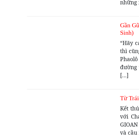
những 
Gần Gũ
Sinh)
“Hãy c
thì cũ
Phaolô
đường 
[…]
Từ Trái
Kết th
với Ch
GIOAN 
và cầu 