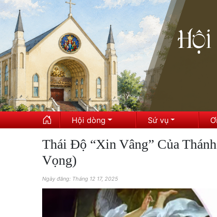
Hội dòng
Sứ vụ
Ơ
Thái Độ “Xin Vâng” Của Thánh
Vọng)
Ngày đăng: Tháng 12 17, 2025