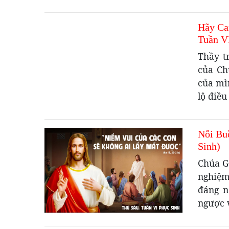
Hãy Ca
Tuần V
Thầy t
của Ch
của mì
lộ điều
Nỗi Bu
Sinh)
Chúa G
nghiệm
đáng n
ngược v