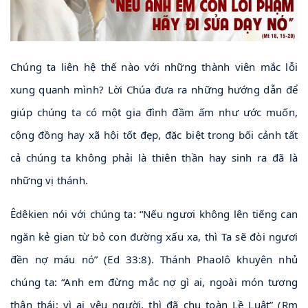
Chúng ta liên hệ thế nào với những thành viên mắc lỗi
xung quanh mình? Lời Chúa đưa ra những hướng dẫn để
giúp chúng ta có một gia đình đầm ấm như ước muốn,
cộng đồng hay xã hội tốt đẹp, đặc biệt trong bối cảnh tất
cả chúng ta không phải là thiên thần hay sinh ra đã là
những vị thánh.
Êdêkien nói với chúng ta: “Nếu ngươi không lên tiếng can
ngăn kẻ gian từ bỏ con đường xấu xa, thì Ta sẽ đòi ngươi
đền nợ máu nó” (Ed 33:8). Thánh Phaolô khuyên nhủ
chúng ta: “Anh em đừng mắc nợ gì ai, ngoài món tương
thân thái; vì ai yêu người, thì đã chu toàn Lề Luật” (Rm