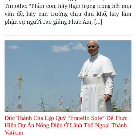
Timothe: “Phần con, hãy thận trọng trong hết mọi
vấn đề, hãy can trường chịu đau khổ, hãy làm
phận sự người rao giảng Phúc Âm, […]
Đức Thánh Cha Lập Quỹ “Fratello Sole” Để Thực
Hiện Dự Án Nông Điện Ở Lãnh Thổ Ngoại Thành
Vatican