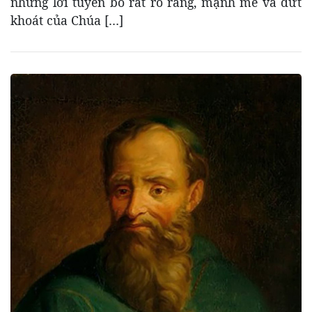
những lời tuyên bố rất rõ ràng, mạnh mẽ và dứt
khoát của Chúa […]