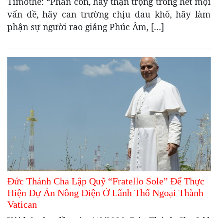
Timothe: “Phần con, hãy thận trọng trong hết mọi
vấn đề, hãy can trường chịu đau khổ, hãy làm
phận sự người rao giảng Phúc Âm, […]
Đức Thánh Cha Lập Quỹ “Fratello Sole” Để Thực
Hiện Dự Án Nông Điện Ở Lãnh Thổ Ngoại Thành
Vatican