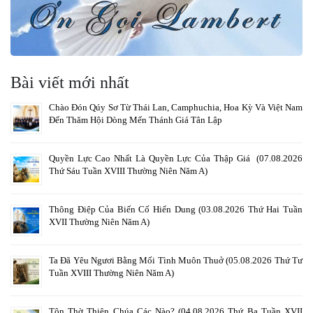
Bài viết mới nhất
Chào Đón Qúy Sơ Từ Thái Lan, Camphuchia, Hoa Kỳ Và Việt Nam
Đến Thăm Hội Dòng Mến Thánh Giá Tân Lập
Quyền Lực Cao Nhất Là Quyền Lực Của Thập Giá (07.08.2026
Thứ Sáu Tuần XVIII Thường Niên Năm A)
Thông Điệp Của Biến Cố Hiển Dung (03.08.2026 Thứ Hai Tuần
XVII Thường Niên Năm A)
Ta Đã Yêu Ngươi Bằng Mối Tình Muôn Thuở (05.08.2026 Thứ Tư
Tuần XVIII Thường Niên Năm A)
Tôn Thờ Thiên Chúa Các Nào? (04.08.2026 Thứ Ba Tuần XVII