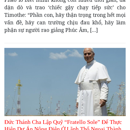
dặn dò và trao ‘chiếc gậy chạy tiếp sức’ cho
Timothe: “Phần con, hãy thận trọng trong hết mọi
vấn đề, hãy can trường chịu đau khổ, hãy làm
phận sự người rao giảng Phúc Âm, […]
Đức Thánh Cha Lập Quỹ “Fratello Sole” Để Thực
Hiện Dự Án Nông Điện Ở Lãnh Thổ Ngoại Thành