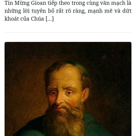
Tin Mừng Gioan tiếp theo trong cùng văn mạch là
những lời tuyên bố rất rõ ràng, mạnh mẽ và dứt
khoát của Chúa […]