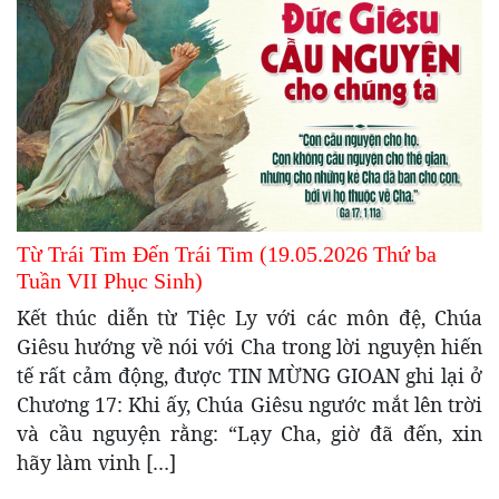
Từ Trái Tim Đến Trái Tim (19.05.2026 Thứ ba
Tuần VII Phục Sinh)
Kết thúc diễn từ Tiệc Ly với các môn đệ, Chúa
Giêsu hướng về nói với Cha trong lời nguyện hiến
tế rất cảm động, được TIN MỪNG GIOAN ghi lại ở
Chương 17: Khi ấy, Chúa Giêsu ngước mắt lên trời
và cầu nguyện rằng: “Lạy Cha, giờ đã đến, xin
hãy làm vinh […]