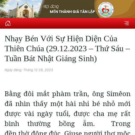
Nhạy Bén Với Sự Hiện Diện Của
Thiên Chúa (29.12.2023 – Thứ Sáu –
Tuần Bát Nhật Giáng Sinh)
Ngày đăng: Tháng 12 28, 2023
Bằng đôi mắt phàm trần, ông Simêon
đã nhìn thấy một hài nhi bé nhỏ mới
được vài ngày tuổi, được cha mẹ rất
bình thường bồng ẵm. Trong
đền thờ đông đúc, Giuse người thợ mộc