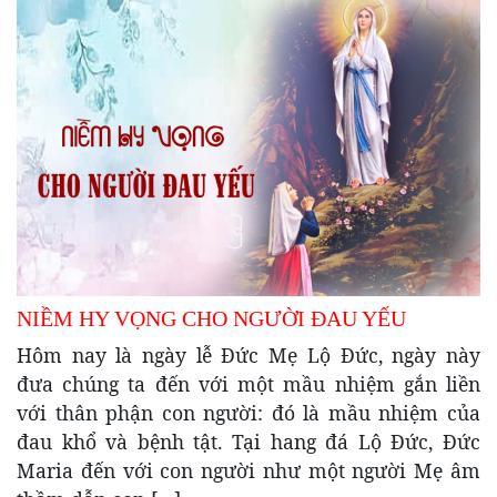
NIỀM HY VỌNG CHO NGƯỜI ĐAU YẾU
Hôm nay là ngày lễ Đức Mẹ Lộ Đức, ngày này
đưa chúng ta đến với một mầu nhiệm gắn liền
với thân phận con người: đó là mầu nhiệm của
đau khổ và bệnh tật. Tại hang đá Lộ Đức, Đức
Maria đến với con người như một người Mẹ âm