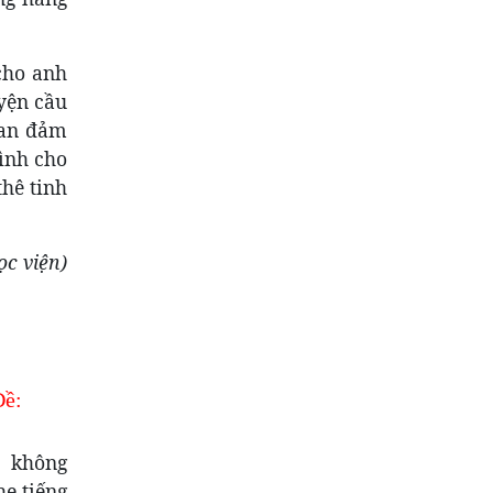
cho anh
yện cầu
can đảm
mình cho
thê tinh
c viện)
Đề:
a không
he tiếng