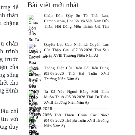
Bài viết mới nhất
dừng để
nh thân
Chào Đón Qúy Sơ Từ Thái Lan,
Camphuchia, Hoa Kỳ Và Việt Nam Đến
i chặng
Thăm Hội Dòng Mến Thánh Giá Tân
Lập
ấu chân
Quyền Lực Cao Nhất Là Quyền Lực
Của Thập Giá (07.08.2026 Thứ Sáu
h trình
Tuần XVIII Thường Niên Năm A)
y, trước
iện của
Thông Điệp Của Biến Cố Hiển Dung
(03.08.2026 Thứ Hai Tuần XVII
ng sống
Thường Niên Năm A)
 hết cho
ng Đinh
Ta Đã Yêu Ngươi Bằng Mối Tình
Muôn Thuở (05.08.2026 Thứ Tư Tuần
XVIII Thường Niên Năm A)
dấu chỉ
Tôn Thờ Thiên Chúa Các Nào?
tín với
(04.08.2026 Thứ Ba Tuần XVII Thường
ợng duy
Niên Năm A)