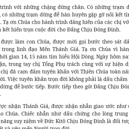
 trình với những chặng dừng chân. Có những trạm 
, có những trạm dừng để hàn huyên gặp gỡ nối kết tì
 Tạ ơn Chúa cho hành trình dâng hiến của các chị vớ
 kết hiến trọn cuộc đời cho Đấng Chịu Đóng Đinh.
 được làm con Chúa, được mời gọi bước theo sát d
 trong linh đạo Mến Thánh Giá. Tạ ơn Chúa vì hàn
thời gian 14, 15 năm tìm hiểu Hội Dòng. Ngày hôm na
n, trong tay chị Tổng Phụ trách cùng với sự hiện d
c chị đã cam đảm tuyên khấn với Thiên Chúa toàn nă
ời. Việc tuyên khấn trọn đời không phải là dấu chấm
dừng để bước tiếp. Bước tiếp theo gót Đấng Chịu Đó
.
ợc nhận Thánh Giá, được nhận nhẫn giao ước như 
ho Chúa. Chiếc nhẫn như dấu chứng cho lòng trung 
 năng suy niệm về Đức Kitô Chịu Đóng Đinh là đối tư
iết và yêu mến Người trọn đời.