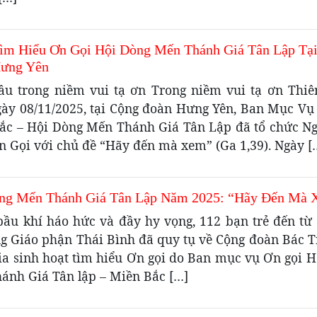
ìm Hiểu Ơn Gọi Hội Dòng Mến Thánh Giá Tân Lập Tạ
ưng Yên
ầu trong niềm vui tạ ơn Trong niềm vui tạ ơn Thiê
gày 08/11/2025, tại Cộng đoàn Hưng Yên, Ban Mục Vụ
ắc – Hội Dòng Mến Thánh Giá Tân Lập đã tổ chức N
n Gọi với chủ đề “Hãy đến mà xem” (Ga 1,39). Ngày [
ng Mến Thánh Giá Tân Lập Năm 2025: “Hãy Đến Mà
bầu khí háo hức và đầy hy vọng, 112 bạn trẻ đến từ 
ng Giáo phận Thái Bình đã quy tụ về Cộng đoàn Bác T
ia sinh hoạt tìm hiểu Ơn gọi do Ban mục vụ Ơn gọi H
ánh Giá Tân lập – Miền Bắc […]