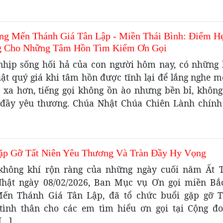
ng Mến Thánh Giá Tân Lập ­- Miền Thái Bình: Điểm H
 Cho Những Tâm Hồn Tìm Kiếm Ơn Gọi
nhịp sống hối hả của con người hôm nay, có những
ật quý giá khi tâm hồn được tĩnh lại để lắng nghe m
u xa hơn, tiếng gọi không ồn ào nhưng bền bỉ, không
đầy yêu thương. Chúa Nhật Chúa Chiên Lành chính 
ặp Gỡ Tất Niên Yêu Thương Và Tràn Đầy Hy Vọng
không khí rộn ràng của những ngày cuối năm Ất T
hật ngày 08/02/2026, Ban Mục vụ Ơn gọi miền Bắ
ến Thánh Giá Tân Lập, đã tổ chức buổi gặp gỡ T
ình thân cho các em tìm hiểu ơn gọi tại Cộng đ
[…]