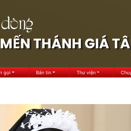
n gọi
Bản tin
Thư viện
Chu