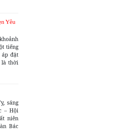
ẹn Yêu
 khoảnh
ột tiếng
 áp đặt
là thời
ỵ, sáng
c – Hội
ất niên
oàn Bác