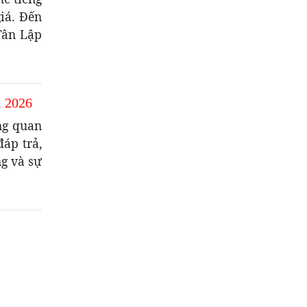
iá. Đến
Tân Lập
 2026
ng quan
đáp trả,
ng và sự