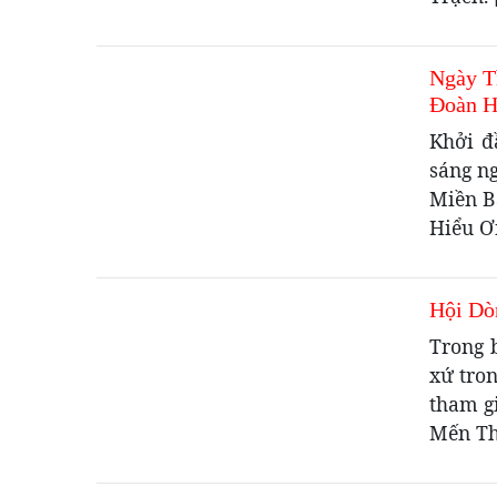
Ngày T
Đoàn H
Khởi đ
sáng n
Miền B
Hiểu Ơ
Hội Dò
Trong 
xứ tro
tham g
Mến Th