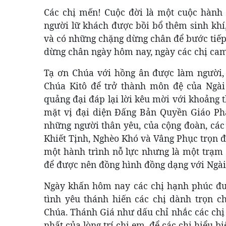
Các chị mến! Cuộc đời là một cuộc hành
người lữ khách được bồi bổ thêm sinh khí
và có những chặng dừng chân để bước tiếp.
dừng chân ngày hôm nay, ngày các chị cam
Tạ ơn Chúa với hồng ân được làm người,
Chúa Kitô để trở thành môn đệ của Ngài
quảng đại đáp lại lời kêu mời với khoảng 
mặt vị đại diện Đấng Bản Quyền Giáo Phậ
những người thân yêu, của cộng đoàn, cá
Khiết Tịnh, Nghèo Khó và Vâng Phục trọn đ
một hành trình nỗ lực nhưng là một trạm 
để được nên đồng hình đồng dạng với Ngài
Ngày khấn hôm nay các chị hạnh phúc đư
tình yêu thánh hiến các chị dành trọn c
Chúa. Thánh Giá như dấu chỉ nhắc các chị
nhất của lòng trí chị em, để các chị hiểu b