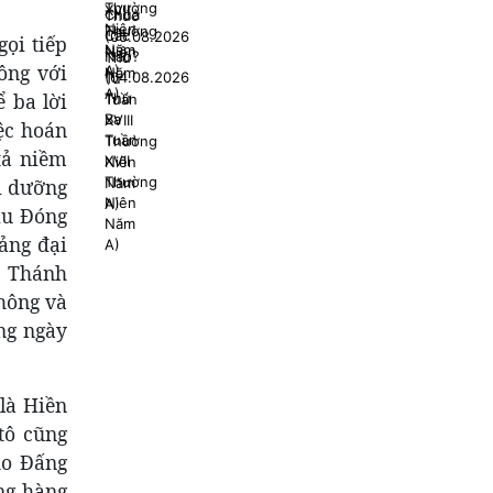
ọi tiếp
ông với
 ba lời
ệc hoán
tả niềm
i dưỡng
ịu Đóng
uảng đại
o Thánh
hông và
ừng ngày
là Hiền
itô cũng
ho Đấng
ng hàng