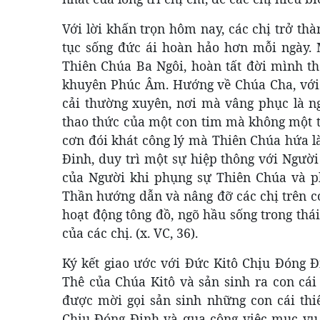
Với lời khấn trọn hôm nay, các chị trở th
tục sống đức ái hoàn hảo hơn mỗi ngày. 
Thiên Chúa Ba Ngôi, hoàn tất đời mình the
khuyên Phúc Âm. Hướng về Chúa Cha, với 
cải thường xuyên, nơi mà vâng phục là ng
thao thức của một con tim mà không một 
cơn đói khát công lý mà Thiên Chúa hứa 
Đinh, duy trì một sự hiệp thông với Người
của Người khi phụng sự Thiên Chúa và 
Thần hướng dẫn và nâng đỡ các chị trên co
hoạt động tông đồ, ngõ hầu sống trong thá
của các chị. (x. VC, 36).
Ký kết giao ước với Đức Kitô Chịu Đóng Đi
Thê của Chúa Kitô và sản sinh ra con cái 
được mời gọi sản sinh những con cái thi
Chịu Đóng Đinh và qua công việc mục vụ 