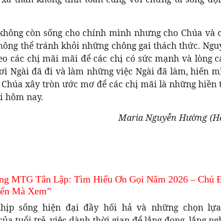
a không còn sống cho chính mình nhưng cho Chúa và 
hông thể tránh khỏi những chông gai thách thức. Ngu
eo các chị mãi mãi để các chị có sức mạnh và lòng 
nơi Ngài đã đi và làm những việc Ngài đã làm, hiến 
n Chúa xây tròn ước mơ để các chị mãi là những hiền 
ới hôm nay.
Maria Nguyễn Hường (Họ
ng MTG Tân Lập: Tìm Hiểu Ơn Gọi Năm 2026 – Chủ 
Đến Mà Xem”
hịp sống hiện đại đầy hối hả và những chọn lự
ủa tuổi trẻ, việc dành thời gian để lắng đọng, lắng ng