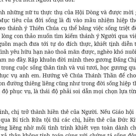
ành những nữ tu thực thụ của Hội Dòng và được mời g
Mục tiêu của đời sống là đi vào mầu nhiệm hiệp th
o thánh ý Thiên Chúa cụ thể bằng việc sống triệt để
lòng con thảo muốn tìm kiếm thánh ý Người qua vi
uồn mạch đưa tới tự do đích thực, khiết tịnh diễn 
tình yêu hữu hạn nào thoả mãn được, nghèo khó nuô
làm no đầy. Rập khuôn đời mình theo gương Đấng Ch
 trong cuộc sống thân tình và vui tươi, học gương q
phục vụ anh em. Hướng về Chúa Thánh Thần để ch
n đường thiêng liêng cũng như trong đời sống hiệp t
i độ phục vụ, là thái độ phải soi dẫn mọi chọn lựa t
nh, chị trở thành hiền thê của Người. Nếu Giáo hội 
qua Bí tích Rửa tội thì các chị, hiền thê của Đức K
êng liêng nhờ mối tình trinh khiết vẹn toàn dành c
xả thân không tính toán cùng với chứng tá sống độ