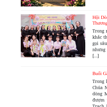
Hội Dò
Thương
Trong 
khắc th
gọi sâ
nhưng 
[…]
Buổi G
Trong 
Chúa N
dòng M
đượm t
Trạch. 