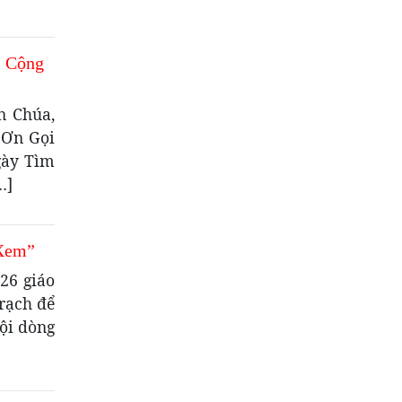
i Cộng
n Chúa,
 Ơn Gọi
gày Tìm
…]
 Xem”
26 giáo
rạch để
ội dòng