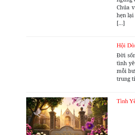
Chúa v
hẹn lạ
[…]
Hội Dò
Đời số
tình yê
mỗi bướ
trung t
Tình Y