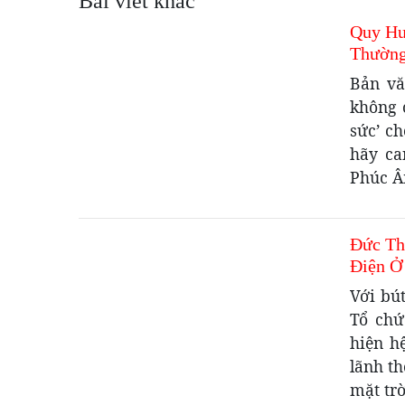
Bài viết khác
Quy Hư
Thường
Bản vă
không 
sức’ c
hãy ca
Phúc Â
Đức Th
Điện Ở
Với bú
Tổ chứ
hiện h
lãnh th
mặt trờ