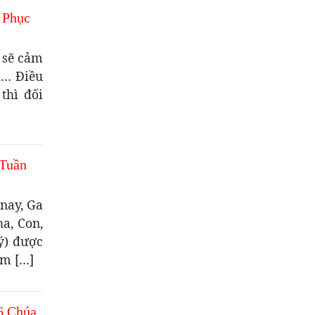
 Phục
 sẽ cảm
i… Điều
thì đối
 Tuần
nay, Ga
ha, Con,
ý) được
àm […]
6 Chúa