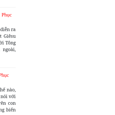
I Phục
diễn ra
t Giêsu
ời Tông
 ngoài,
Phục
hế nào,
nói với
rên con
ng biến