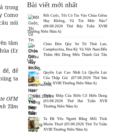
Bài viết mới nhất
ả trong
rry Como
Rốt Cuộc, Tôi Có Tin Vào Chúa Giêsu
Hay Không, Và Tin Mức Nào?
câu nói
(08.08.2026 Thứ Bảy Tuần XVIII
Thường Niên Năm A)
rên tâm
Chào Đón Qúy Sơ Từ Thái Lan,
Camphuchia, Hoa Kỳ Và Việt Nam Đến
húa (Er
Thăm Hội Dòng Mến Thánh Giá Tân
Lập
 đế, để
Quyền Lực Cao Nhất Là Quyền Lực
húng ta
Của Thập Giá (07.08.2026 Thứ Sáu
Tuần XVIII Thường Niên Năm A)
Thông Điệp Của Biến Cố Hiển Dung
nte OFM
(03.08.2026 Thứ Hai Tuần XVII
ỳnh Tâm
Thường Niên Năm A)
Ta Đã Yêu Ngươi Bằng Mối Tình
Muôn Thuở (05.08.2026 Thứ Tư Tuần
XVIII Thường Niên Năm A)