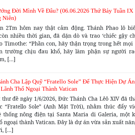
ớng Đời Mình Về Đâu? (06.06.2026 Thứ Bảy Tuần IX
 Niên)
n 2Tm hôm nay thật cảm động. Thánh Phao lô bi
còn nhiều thời gian, đã dặn dò và trao ‘chiếc gậy ch
ho Timothe: “Phần con, hãy thận trọng trong hết mọi 
n trường chịu đau khổ, hãy làm phận sự người ra
m, […]
ánh Cha Lập Quỹ “Fratello Sole” Để Thực Hiện Dự Á
 Lãnh Thổ Ngoại Thành Vatican
t thư đề ngày 1/6/2026, Đức Thánh Cha Lêô XIV đã th
c “Fratello Sole” (Anh Mặt Trời), nhằm thúc đẩy vi
ệ thống nông điện tại Santa Maria di Galeria, một 
ổ ngoại thành Vatican. Đây là dự án vừa sản xuất nă
i, […]