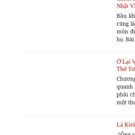
Nhật V
Bầu kh
cũng l
môn đệ
họ. Bài
Ở Lại 
Thứ Tư
Chương
quanh 
phải c
một th
Là Kit
-“Ông c