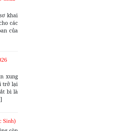
sơ khai
cho các
oan của
026
ận xung
trở lại
t bì là
]
 Sinh)
hông còn