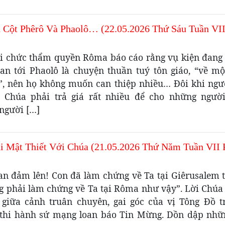
ụ Cột Phêrô Và Phaolô… (22.05.2026 Thứ Sáu Tuần VI
ới chức thẩm quyền Rôma báo cáo rằng vụ kiện đang 
uan tới Phaolô là chuyện thuần tuý tôn giáo, “về mộ
”, nên họ không muốn can thiệp nhiều… Đôi khi ngư
 Chúa phải trả giá rất nhiều để cho những người
người […]
i Mật Thiết Với Chúa (21.05.2026 Thứ Năm Tuần VII 
an đảm lên! Con đã làm chứng về Ta tại Giêrusalem t
ng phải làm chứng về Ta tại Rôma như vậy”. Lời Chúa 
 giữa cảnh truân chuyên, gai góc của vị Tông Đồ t
thi hành sứ mạng loan báo Tin Mừng. Dồn dập nhữ