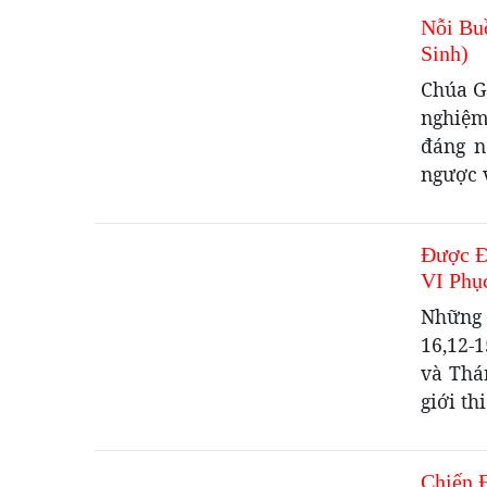
Nỗi Bu
Sinh)
Chúa G
nghiệm
đáng n
ngược v
Được Đ
VI Phụ
Những 
16,12-1
và Thá
giới th
Chiến 