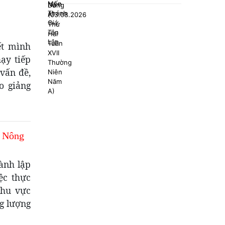
ết mình
ạy tiếp
vấn đề,
o giảng
n Nông
ành lập
ệc thực
khu vực
ng lượng