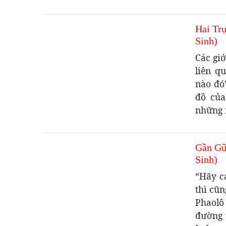
Hai Tr
Sinh)
Các gi
liên q
nào đó
đồ của
những 
Gần Gũ
Sinh)
“Hãy c
thì cũ
Phaolô
đường 