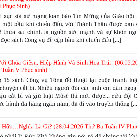
I Phục Sinh)
í sục sôi sứ mạng loan báo Tin Mừng của Giáo hội 
à một bầu khí chiến đấu, với Thánh Thần được ban 
 thừa sai chính là nguồn sức mạnh và sự khôn ng
 đọc sách Công vụ đề cập bầu khí chiến đấu […]
Với Chúa Giêsu, Hiệp Hành Và Sinh Hoa Trái! (06.05.2
 Tuần V Phục sinh)
 15 sách Công vụ Tông đồ thuật lại cuộc tranh lu
chuyện cắt bì. Nhiều người đòi các anh em dân ngoại 
hịu cắt bì và giữ luật Môsê thì mới được… cứu độ! Cắ
ực hành đã hàng ngàn năm, đã đi vào truyền thống […
ô Hữu…Nghĩa Là Gì? (28.04.2026 Thứ Ba Tuần IV Phục
ó phải là Đức Kitô không, xin nói rõ để chúng tôi k