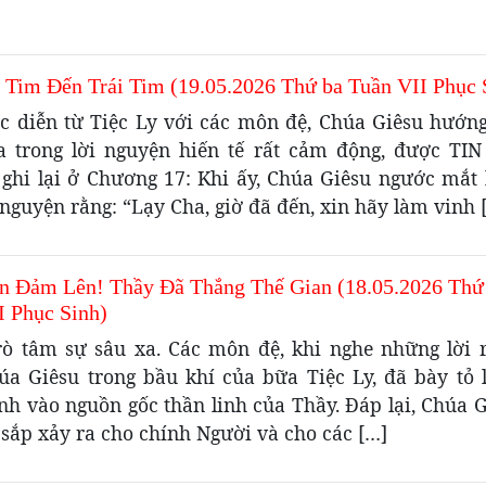
 Tim Đến Trái Tim (19.05.2026 Thứ ba Tuần VII Phục 
úc diễn từ Tiệc Ly với các môn đệ, Chúa Giêsu hướng
a trong lời nguyện hiến tế rất cảm động, được T
ghi lại ở Chương 17: Khi ấy, Chúa Giêsu ngước mắt l
nguyện rằng: “Lạy Cha, giờ đã đến, xin hãy làm vinh 
n Đảm Lên! Thầy Đã Thắng Thế Gian (18.05.2026 Thứ
I Phục Sinh)
rò tâm sự sâu xa. Các môn đệ, khi nghe những lời r
úa Giêsu trong bầu khí của bữa Tiệc Ly, đã bày tỏ l
nh vào nguồn gốc thần linh của Thầy. Đáp lại, Chúa G
 sắp xảy ra cho chính Người và cho các […]