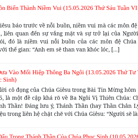
ồn Biến Thành Niềm Vui (15.05.2026 Thứ Sáu Tuần VI
iêsu báo trước về nỗi buồn, niềm vui mà các môn đệ
, liên quan đến sự vắng mặt và sự trở lại của Ngườ
ói, đó là niềm vui nỗi buồn của các môn đệ Chúa 
ới thế gian: “Anh em sẽ than van khóc lóc, […]
ưa Vào Mối Hiệp Thông Ba Ngôi (13.05.2026 Thứ Tư
c Sinh)
lời cô đọng của Chúa Giêsu trong Bài Tin Mừng hôm 
5, là một đề cập khá rõ về Ba Ngôi Vị Thiên Chúa: C
nh Thần! Đáng lưu ý, Thánh Thần (hay Thần Chân L
iệu trong liên hệ chặt chẽ với Chúa Giêsu: “Người sẽ l
Đấu Trong Thánh Thần Của Chúa Phục Sinh (10.05.202