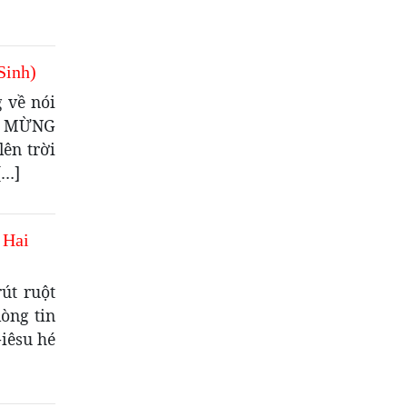
Sinh)
 về nói
IN MỪNG
ên trời
[…]
 Hai
út ruột
òng tin
iêsu hé