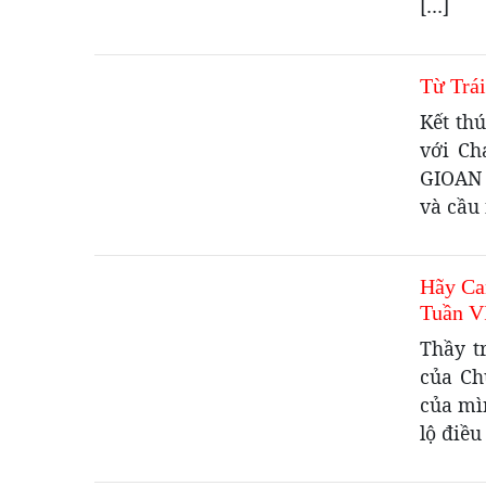
[…]
Từ Trái
Kết th
với Ch
GIOAN 
và cầu 
Hãy Ca
Tuần V
Thầy t
của Ch
của mì
lộ điều