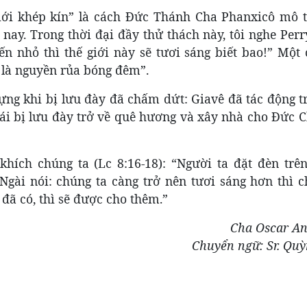
i khép kín” là cách Đức Thánh Cha Phanxicô mô t
ày nay. Trong thời đại đầy thử thách này, tôi nghe Pe
n nhỏ thì thế giới này sẽ tươi sáng biết bao!” Một 
 là nguyền rủa bóng đêm”.
ựng khi bị lưu đày đã chấm dứt: Giavê đã tác động t
ái bị lưu đày trở về quê hương và xây nhà cho Đức C
hích chúng ta (Lc 8:16-18): “Người ta đặt đèn trên
Ngài nói: chúng ta càng trở nên tươi sáng hơn thì c
đã có, thì sẽ được cho thêm.”
Cha Oscar A
Chuyển ngữ: Sr. Qu