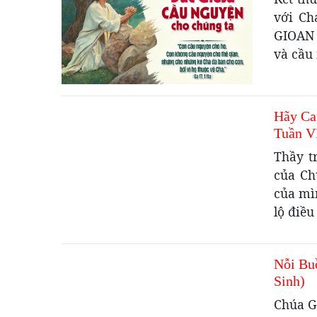
với Ch
GIOAN 
và cầu 
Hãy Ca
Tuần V
Thầy t
của Ch
của mì
lộ điều
Nỗi Bu
Sinh)
Chúa G