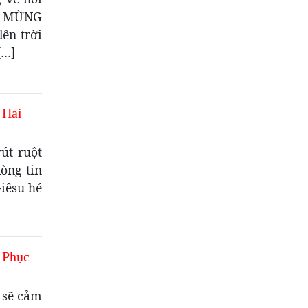
IN MỪNG
ên trời
[…]
 Hai
út ruột
òng tin
iêsu hé
 Phục
 sẽ cảm