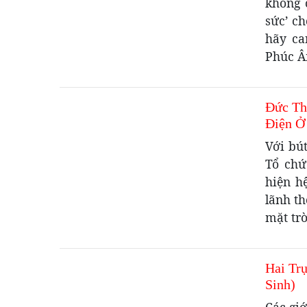
không 
sức’ c
hãy ca
Phúc Â
Đức Th
Điện Ở
Với bú
Tổ chứ
hiện h
lãnh th
mặt trờ
Hai Tr
Sinh)