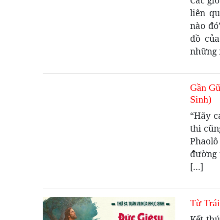
Các gi
liên q
nào đó
đồ của
những 
Gần Gũ
Sinh)
“Hãy c
thì cũ
Phaolô
đường 
[…]
Từ Trái
Kết th