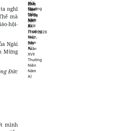
ta nghĩ
 Thế mà
áo-hội-
ủa Ngài
in Mừng
ông Đức
ết mình