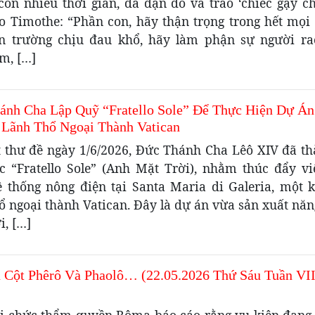
còn nhiều thời gian, đã dặn dò và trao ‘chiếc gậy ch
ho Timothe: “Phần con, hãy thận trọng trong hết mọi 
n trường chịu đau khổ, hãy làm phận sự người ra
m, […]
ánh Cha Lập Quỹ “Fratello Sole” Để Thực Hiện Dự Á
 Lãnh Thổ Ngoại Thành Vatican
t thư đề ngày 1/6/2026, Đức Thánh Cha Lêô XIV đã th
c “Fratello Sole” (Anh Mặt Trời), nhằm thúc đẩy vi
ệ thống nông điện tại Santa Maria di Galeria, một 
ổ ngoại thành Vatican. Đây là dự án vừa sản xuất nă
i, […]
ụ Cột Phêrô Và Phaolô… (22.05.2026 Thứ Sáu Tuần VI