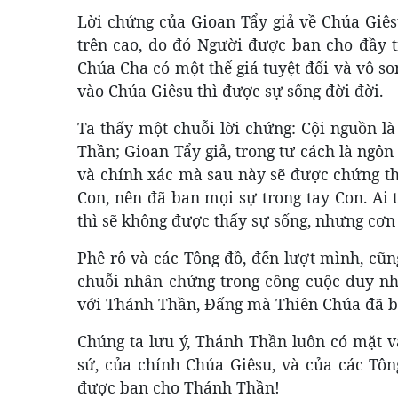
Lời chứng của Gioan Tẩy giả về Chúa Giê
trên cao, do đó Người được ban cho đầy t
Chúa Cha có một thế giá tuyệt đối và vô son
vào Chúa Giêsu thì được sự sống đời đời.
Ta
thấy một chuỗi lời chứng: Cội nguồn 
Thần; Gioan Tẩy giả, trong tư cách là ngô
và chính xác mà sau này sẽ được chứng t
Con, nên đã ban mọi sự trong tay Con. Ai t
thì sẽ không được thấy sự sống, nhưng cơn
Phê rô và các Tông đồ, đến lượt mình, c
chuỗi nhân chứng trong công cuộc duy nhấ
với Thánh Thần, Ðấng mà Thiên Chúa đã ba
Chúng ta lưu ý, Thánh Thần luôn có mặt v
sứ, của chính Chúa Giêsu, và của các Tôn
được ban cho Thánh Thần!