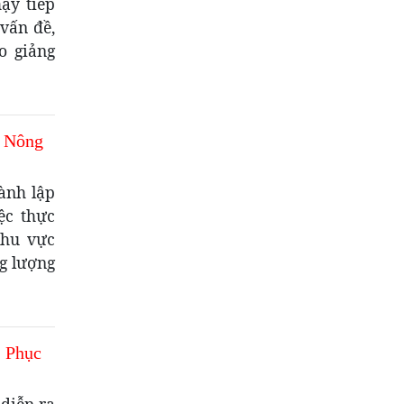
ạy tiếp
vấn đề,
o giảng
n Nông
ành lập
ệc thực
khu vực
ng lượng
I Phục