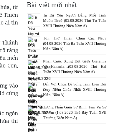
Bài viết mới nhất
húa, từ
ề Thiên
Ta Đã Yêu Ngươi Bằng Mối Tình
Muôn Thuở (05.08.2026 Thứ Tư Tuần
o ai tin
XVIII Thường Niên Năm A)
Tôn Thờ Thiên Chúa Các Nào?
g Thánh
(04.08.2026 Thứ Ba Tuần XVII Thường
Niên Năm A)
rõ ràng
yêu mến
Nhân Cuộc Xung Đột Giữa Giêrêmia
vào Con,
Và Hanania…(03.08.2026 Thứ Hai
Tuần XVII Thường Niên Năm A)
Đến Với Chúa Để Sống Tình Liên Đới
ứng vào
(Suy Niệm Chúa Nhật XVIII Thường
đó cùng
Niên, Năm A)
Tương Phản Giữa Sự Bình Tâm Và Sự
ác ngôn
Bất An (1.08.2026 Thứ Bảy Tuần XVII
Thường Niên Năm A)
húa thì