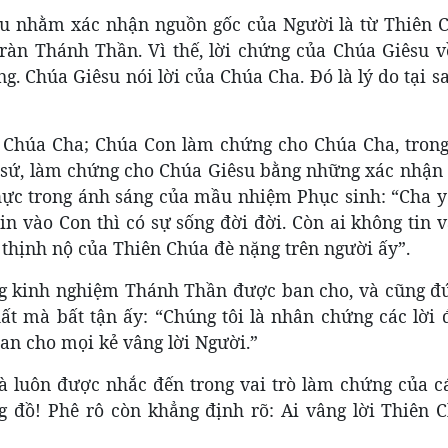
su nhằm xác nhận nguồn gốc của Người là từ Thiên C
ràn Thánh Thần. Vì thế, lời chứng của Chúa Giêsu v
g. Chúa Giêsu nói lời của Chúa Cha. Đó là lý do tại sa
là Chúa Cha; Chúa Con làm chứng cho Chúa Cha, tron
n sứ, làm chứng cho Chúa Giêsu bằng những xác nhận 
hực trong ánh sáng của mầu nhiệm Phục sinh: “Cha 
in vào Con thì có sự sống đời đời. Còn ai không tin 
 thịnh nộ của Thiên Chúa đè nặng trên người ấy”.
ũng kinh nghiệm Thánh Thần được ban cho, và cũng đ
t mà bất tận ấy: “Chúng tôi là nhân chứng các lời 
n cho mọi kẻ vâng lời Người.”
à luôn được nhắc đến trong vai trò làm chứng của c
g đồ! Phê rô còn khẳng định rõ: Ai vâng lời Thiên C