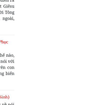
diễn ra
t Giêsu
ời Tông
 ngoài,
Phục
hế nào,
nói với
rên con
ng biến
Sinh)
 về nói