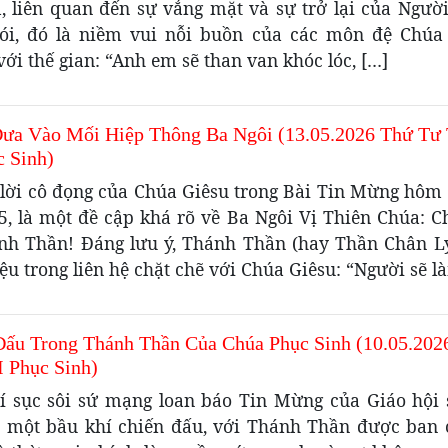
, liên quan đến sự vắng mặt và sự trở lại của Ngườ
ói, đó là niềm vui nỗi buồn của các môn đệ Chúa 
ới thế gian: “Anh em sẽ than van khóc lóc, […]
ưa Vào Mối Hiệp Thông Ba Ngôi (13.05.2026 Thứ Tư
c Sinh)
lời cô đọng của Chúa Giêsu trong Bài Tin Mừng hôm 
5, là một đề cập khá rõ về Ba Ngôi Vị Thiên Chúa: C
nh Thần! Đáng lưu ý, Thánh Thần (hay Thần Chân L
iệu trong liên hệ chặt chẽ với Chúa Giêsu: “Người sẽ l
Đấu Trong Thánh Thần Của Chúa Phục Sinh (10.05.202
I Phục Sinh)
í sục sôi sứ mạng loan báo Tin Mừng của Giáo hội 
à một bầu khí chiến đấu, với Thánh Thần được ban 