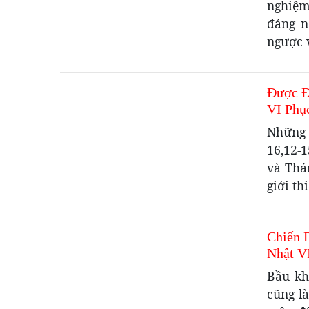
nghiệm
đáng n
ngược v
Được Đ
VI Phụ
Những 
16,12-1
và Thá
giới th
Chiến 
Nhật V
Bầu kh
cũng l