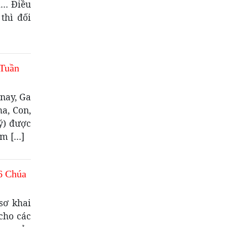
i… Điều
thì đối
 Tuần
nay, Ga
ha, Con,
ý) được
àm […]
6 Chúa
sơ khai
cho các