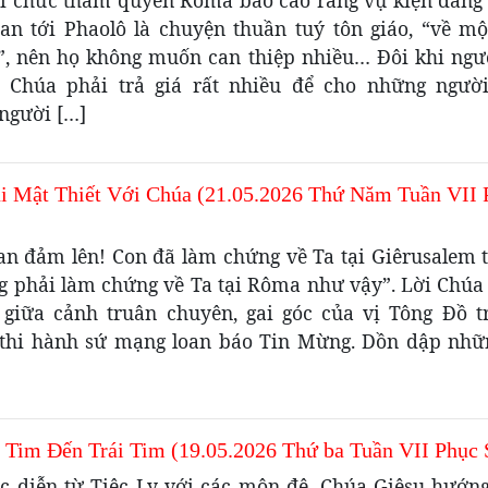
ới chức thẩm quyền Rôma báo cáo rằng vụ kiện đang 
uan tới Phaolô là chuyện thuần tuý tôn giáo, “về mộ
”, nên họ không muốn can thiệp nhiều… Đôi khi ngư
 Chúa phải trả giá rất nhiều để cho những người
người […]
i Mật Thiết Với Chúa (21.05.2026 Thứ Năm Tuần VII 
an đảm lên! Con đã làm chứng về Ta tại Giêrusalem t
ng phải làm chứng về Ta tại Rôma như vậy”. Lời Chúa 
 giữa cảnh truân chuyên, gai góc của vị Tông Đồ t
thi hành sứ mạng loan báo Tin Mừng. Dồn dập nhữ
 Tim Đến Trái Tim (19.05.2026 Thứ ba Tuần VII Phục 
úc diễn từ Tiệc Ly với các môn đệ, Chúa Giêsu hướng