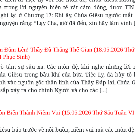
a trong lời nguyện hiến tế rất cảm động, được T
ghi lại ở Chương 17: Khi ấy, Chúa Giêsu ngước mắt l
nguyện rằng: “Lạy Cha, giờ đã đến, xin hãy làm vinh 
n Đảm Lên! Thầy Đã Thắng Thế Gian (18.05.2026 Thứ
I Phục Sinh)
rò tâm sự sâu xa. Các môn đệ, khi nghe những lời r
úa Giêsu trong bầu khí của bữa Tiệc Ly, đã bày tỏ l
nh vào nguồn gốc thần linh của Thầy. Đáp lại, Chúa G
 sắp xảy ra cho chính Người và cho các […]
ồn Biến Thành Niềm Vui (15.05.2026 Thứ Sáu Tuần VI
iêsu báo trước về nỗi buồn, niềm vui mà các môn đệ