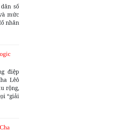
 dân số
 và mức
đố nhân
ogic
ng điệp
Cha Lêô
âu rộng,
ọi “giải
 Cha