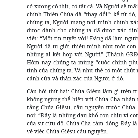
có xương có thịt, có tất cả. Và Người sẽ mã
chính Thiên Chúa đã “thay đổi”: kể từ đó,
chúng ta, Người mang nơi mình chính xác 
được dành cho chúng ta đã được xác định
viết: “Một tin tuyệt vời! Đấng đã làm ngư
Người đã tự giới thiệu mình như một con
những ai kết hợp với Người” (Thánh GREG
Hôm nay chúng ta mừng “cuộc chinh phục
tính của chúng ta. Và như thế có một chút
cánh cửa và thân xác của Người ở đó.
Câu hỏi thứ hai: Chúa Giêsu làm gì trên t
không ngừng thể hiện với Chúa Cha nhân tí
rằng Chúa Giêsu, cầu nguyện trước Chúa 
nói: “Đây là những đau khổ con chịu vì con
của sự cứu độ. Chúa Cha cảm động. Đây là 
về việc Chúa Giêsu cầu nguyện.