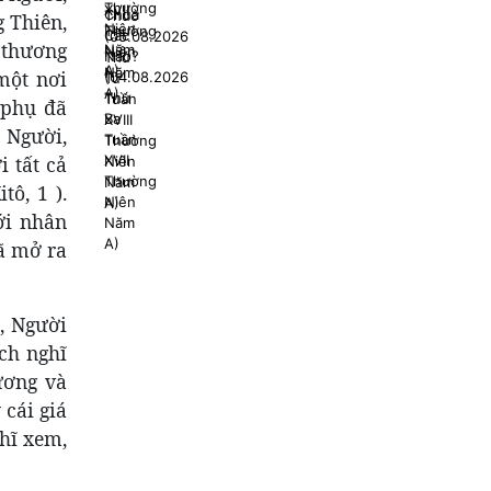
g Thiên,
 thương
một nơi
 phụ đã
a Người,
 tất cả
ô, 1 ).
ới nhân
đã mở ra
, Người
ch nghĩ
ương và
 cái giá
ghĩ xem,