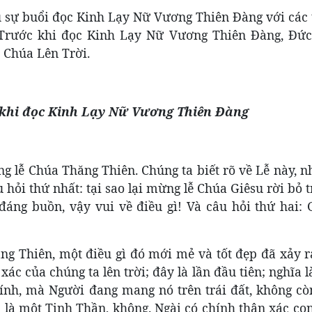
 sự buổi đọc Kinh Lạy Nữ Vương Thiên Đàng với các 
. Trước khi đọc Kinh Lạy Nữ Vương Thiên Đàng, Đứ
 Chúa Lên Trời.
khi đọc Kinh Lạy Nữ Vương Thiên Đàng
g lễ Chúa Thăng Thiên. Chúng ta biết rõ về Lễ này, 
âu hỏi thứ nhất: tại sao lại mừng lễ Chúa Giêsu rời bỏ t
đáng buồn, vậy vui về điều gì! Và câu hỏi thứ hai: 
hăng Thiên, một điều gì đó mới mẻ và tốt đẹp đã xảy 
ác của chúng ta lên trời; đây là lần đầu tiên; nghĩa 
ính, mà Người đang mang nó trên trái đất, không cò
là một Tinh Thần, không. Ngài có chính thân xác con