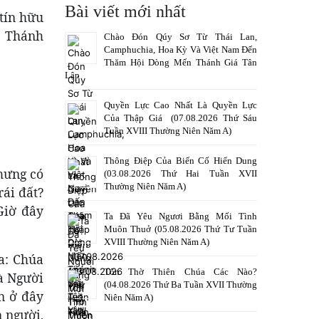
Bài viết mới nhất
tín hữu
c Thánh
Chào Đón Qúy Sơ Từ Thái Lan,
Camphuchia, Hoa Kỳ Và Việt Nam Đến
Thăm Hội Dòng Mến Thánh Giá Tân
Lập
Quyền Lực Cao Nhất Là Quyền Lực
Của Thập Giá (07.08.2026 Thứ Sáu
Tuần XVIII Thường Niên Năm A)
Thông Điệp Của Biến Cố Hiển Dung
nhưng có
(03.08.2026 Thứ Hai Tuần XVII
Thường Niên Năm A)
rái đất?
Giờ đây
Ta Đã Yêu Ngươi Bằng Mối Tình
Muôn Thuở (05.08.2026 Thứ Tư Tuần
XVIII Thường Niên Năm A)
ra: Chúa
Tôn Thờ Thiên Chúa Các Nào?
là Người
(04.08.2026 Thứ Ba Tuần XVII Thường
n ở đây
Niên Năm A)
 người,