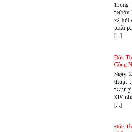
Trong 
“Nhân 
xã hội 
phải p
[…]
Đức Th
Công N
Ngày 2
thuật 
“Giữ g
XIV nh
[…]
Đức Th