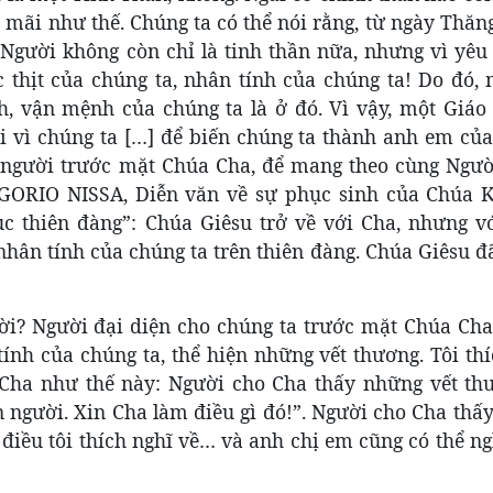
i mãi như thế. Chúng ta có thể nói rằng, từ ngày Thăn
 Người không còn chỉ là tinh thần nữa, nhưng vì yêu
thịt của chúng ta, nhân tính của chúng ta! Do đó, 
, vận mệnh của chúng ta là ở đó. Vì vậy, một Giáo
ời vì chúng ta […] để biến chúng ta thành anh em củ
 người trước mặt Chúa Cha, để mang theo cùng Người
ORIO NISSA, Diễn văn về sự phục sinh của Chúa Kit
 thiên đàng”: Chúa Giêsu trở về với Cha, nhưng v
 nhân tính của chúng ta trên thiên đàng. Chúa Giêsu 
rời? Người đại diện cho chúng ta trước mặt Chúa Cha
nh của chúng ta, thể hiện những vết thương. Tôi thí
Cha như thế này: Người cho Cha thấy những vết th
 người. Xin Cha làm điều gì đó!”. Người cho Cha thấy
điều tôi thích nghĩ về… và anh chị em cũng có thể n