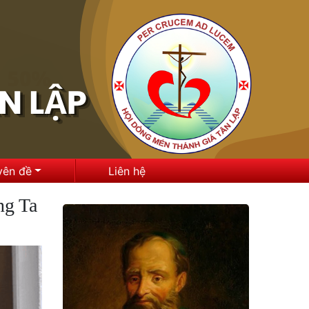
yên đề
Liên hệ
ng Ta