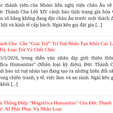
ác thành viên của Nhóm liên nghị viện châu Âu về
ức Thánh Cha Lêô XIV cảnh báo tình trạng già hóa
ân số bằng không đang đặt châu Âu trước một thách 
 hội và kinh tế cấp bách. Ngài kêu gọi đặt gia […]
ánh Cha: Cần “Giải Trừ” Trí Tuệ Nhân Tạo Khỏi Các L
Trị, Loại Trừ Và Chết Chóc
5/5/2026, trong diễn văn nhân dịp giới thiệu thô
fica Humanitas” (Nhân loại kỳ diệu), Đức Thánh 
h báo trí tuệ nhân tạo đang tạo ra những biến đổi s
rong chiến tranh, y tế, việc làm và an ninh. Ngài kêu g
 khỏi […]
t Thông Điệp “Magnifica Humanitas” Của Đức Thánh
V: AI Phải Phục Vụ Nhân Loại