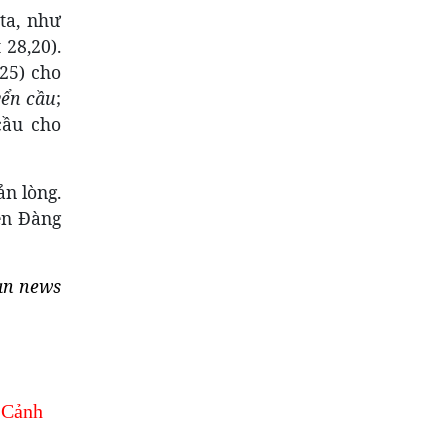
ta, như
28,20).
:25) cho
ển cầu
;
cầu cho
ản lòng.
ên Đàng
an news
 Cảnh