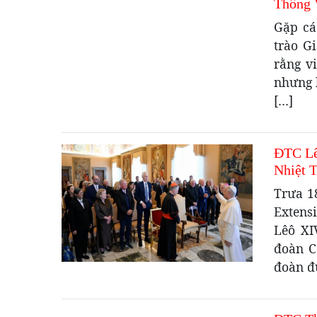
Thông 
Gặp cá
trào G
rằng vi
nhưng 
[…]
ĐTC Lê
Nhiệt 
Trưa 1
Extensi
Lêô XI
đoàn C
đoàn đứ