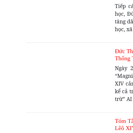
Tiếp c
học, Đ
tăng d
học, xã
Đức Th
Thống 
Ngày 2
“Magni
XIV cản
kể cả t
trừ” AI
Tóm Tắ
Lêô XI