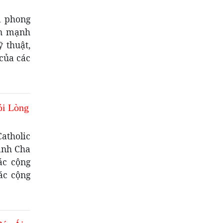
à phong
ấn mạnh
ỹ thuật,
của các
ỏi Lòng
atholic
hánh Cha
ác cộng
ác cộng