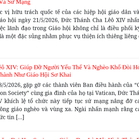
Và Sứ Mạng
c vị hữu trách quốc tế của các hiệp hội giáo dân v
iáo hội ngày 21/5/2026, Đức Thánh Cha Lêô XIV nh
ệc lãnh đạo trong Giáo hội không chỉ là điều phối k
là một đặc sủng nhằm phục vụ thiện ích thiêng liêng 
ô XIV: Giúp Đỡ Người Yếu Thế Và Nghèo Khổ Đòi H
Thành Như Giáo Hội Sơ Khai
8/5/2026, gặp gỡ các thành viên Ban điều hành của “C
on Society” cùng gia đình của họ tại Vatican, Đức T
V khích lệ tổ chức này tiếp tục sứ mạng nâng đỡ c
ông giáo nghèo và vùng xa. Ngài nhấn mạnh rằng c
c tin […]