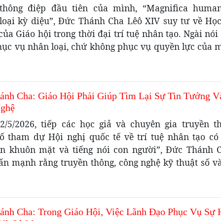
thông điệp đầu tiên của mình, “Magnifica human
loại kỳ diệu”, Đức Thánh Cha Lêô XIV suy tư về Học
của Giáo hội trong thời đại trí tuệ nhân tạo. Ngài nói
hục vụ nhân loại, chứ không phục vụ quyền lực của mộ
ánh Cha: Giáo Hội Phải Giúp Tìm Lại Sự Tin Tưởng V
ghệ
2/5/2026, tiếp các học giả và chuyên gia truyền t
số tham dự Hội nghị quốc tế về trí tuệ nhân tạo có
ìn khuôn mặt và tiếng nói con người”, Đức Thánh 
ấn mạnh rằng truyền thông, công nghệ kỹ thuật số và 
ánh Cha: Trong Giáo Hội, Việc Lãnh Đạo Phục Vụ Sự 