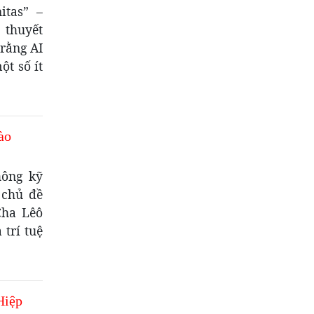
itas” –
 thuyết
 rằng AI
t số ít
ào
hông kỹ
 chủ đề
Cha Lêô
trí tuệ
Hiệp