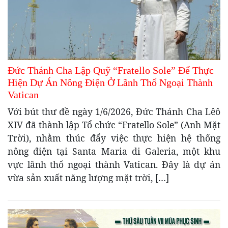
Đức Thánh Cha Lập Quỹ “Fratello Sole” Để Thực
Hiện Dự Án Nông Điện Ở Lãnh Thổ Ngoại Thành
Vatican
Với bút thư đề ngày 1/6/2026, Đức Thánh Cha Lêô
XIV đã thành lập Tổ chức “Fratello Sole” (Anh Mặt
Trời), nhằm thúc đẩy việc thực hiện hệ thống
nông điện tại Santa Maria di Galeria, một khu
vực lãnh thổ ngoại thành Vatican. Đây là dự án
vừa sản xuất năng lượng mặt trời, […]