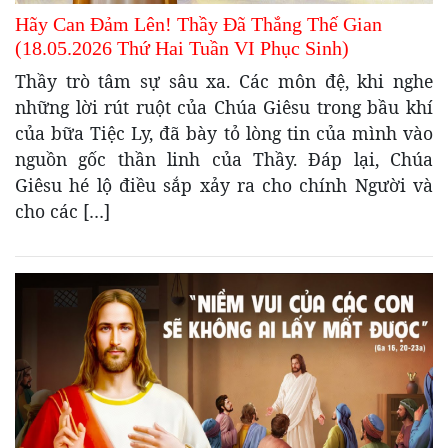
Hãy Can Đảm Lên! Thầy Đã Thắng Thế Gian
(18.05.2026 Thứ Hai Tuần VI Phục Sinh)
Thầy trò tâm sự sâu xa. Các môn đệ, khi nghe
những lời rút ruột của Chúa Giêsu trong bầu khí
của bữa Tiệc Ly, đã bày tỏ lòng tin của mình vào
nguồn gốc thần linh của Thầy. Đáp lại, Chúa
Giêsu hé lộ điều sắp xảy ra cho chính Người và
cho các […]