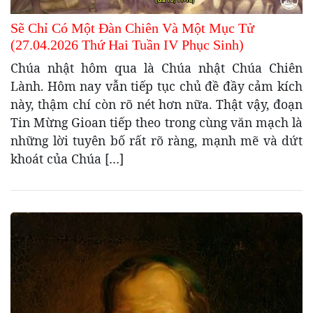
Sẽ Chỉ Có Một Đàn Chiên Và Một Mục Tử
(27.04.2026 Thứ Hai Tuần IV Phục Sinh)
Chúa nhật hôm qua là Chúa nhật Chúa Chiên
Lành. Hôm nay vẫn tiếp tục chủ đề đầy cảm kích
này, thậm chí còn rõ nét hơn nữa. Thật vậy, đoạn
Tin Mừng Gioan tiếp theo trong cùng văn mạch là
những lời tuyên bố rất rõ ràng, mạnh mẽ và dứt
khoát của Chúa […]