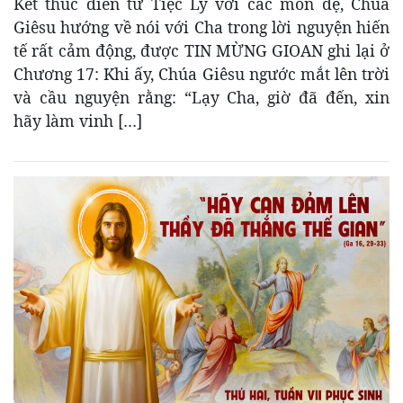
Kết thúc diễn từ Tiệc Ly với các môn đệ, Chúa
Giêsu hướng về nói với Cha trong lời nguyện hiến
tế rất cảm động, được TIN MỪNG GIOAN ghi lại ở
Chương 17: Khi ấy, Chúa Giêsu ngước mắt lên trời
và cầu nguyện rằng: “Lạy Cha, giờ đã đến, xin
hãy làm vinh […]