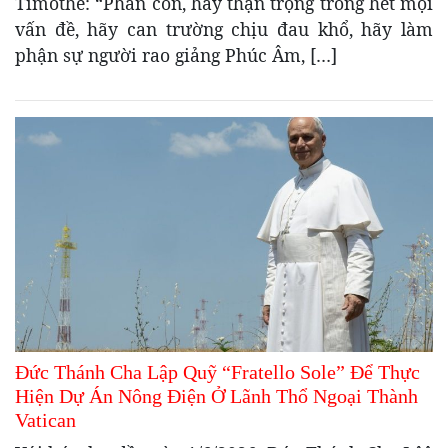
Timothe: “Phần con, hãy thận trọng trong hết mọi
vấn đề, hãy can trường chịu đau khổ, hãy làm
phận sự người rao giảng Phúc Âm, […]
Đức Thánh Cha Lập Quỹ “Fratello Sole” Để Thực
Hiện Dự Án Nông Điện Ở Lãnh Thổ Ngoại Thành
Vatican