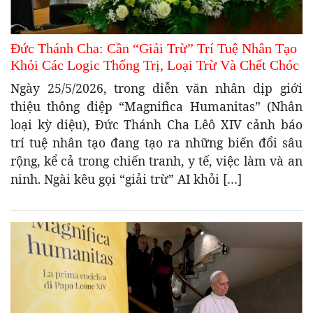
Đức Thánh Cha: Cần “Giải Trừ” Trí Tuệ Nhân Tạo
Khỏi Các Logic Thống Trị, Loại Trừ Và Chết Chóc
Ngày 25/5/2026, trong diễn văn nhân dịp giới
thiệu thông điệp “Magnifica Humanitas” (Nhân
loại kỳ diệu), Đức Thánh Cha Lêô XIV cảnh báo
trí tuệ nhân tạo đang tạo ra những biến đổi sâu
rộng, kể cả trong chiến tranh, y tế, việc làm và an
ninh. Ngài kêu gọi “giải trừ” AI khỏi […]