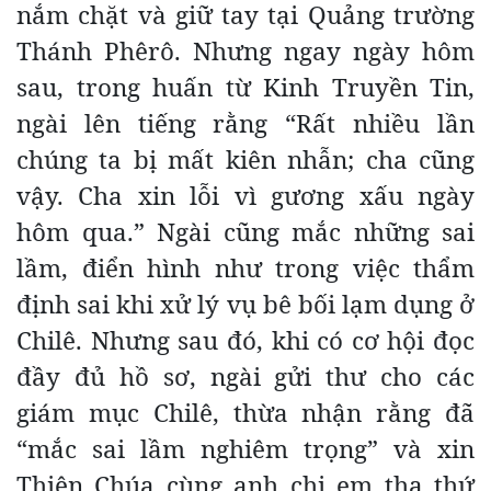
nắm chặt và giữ tay tại Quảng trường
Thánh Phêrô. Nhưng ngay ngày hôm
sau, trong huấn từ Kinh Truyền Tin,
ngài lên tiếng rằng “Rất nhiều lần
chúng ta bị mất kiên nhẫn; cha cũng
vậy. Cha xin lỗi vì gương xấu ngày
hôm qua.” Ngài cũng mắc những sai
lầm, điển hình như trong việc thẩm
định sai khi xử lý vụ bê bối lạm dụng ở
Chilê. Nhưng sau đó, khi có cơ hội đọc
đầy đủ hồ sơ, ngài gửi thư cho các
giám mục Chilê, thừa nhận rằng đã
“mắc sai lầm nghiêm trọng” và xin
Thiên Chúa cùng anh chị em tha thứ