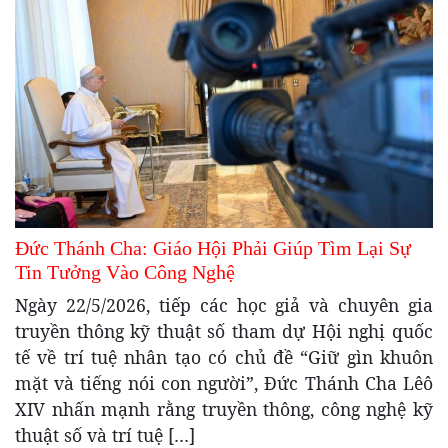
Đức Thánh Cha: Giáo Hội Phải Giúp Tìm Lại Sự
Tin Tưởng Vào Công Nghệ
Ngày 22/5/2026, tiếp các học giả và chuyên gia
truyền thông kỹ thuật số tham dự Hội nghị quốc
tế về trí tuệ nhân tạo có chủ đề “Giữ gìn khuôn
mặt và tiếng nói con người”, Đức Thánh Cha Lêô
XIV nhấn mạnh rằng truyền thông, công nghệ kỹ
thuật số và trí tuệ […]