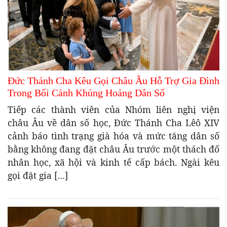
Đức Thánh Cha Kêu Gọi Châu Âu Hỗ Trợ Gia Đình
Trong Bối Cảnh Khủng Hoảng Dân Số
Tiếp các thành viên của Nhóm liên nghị viện
châu Âu về dân số học, Đức Thánh Cha Lêô XIV
cảnh báo tình trạng già hóa và mức tăng dân số
bằng không đang đặt châu Âu trước một thách đố
nhân học, xã hội và kinh tế cấp bách. Ngài kêu
gọi đặt gia […]