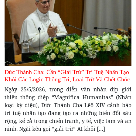
Đức Thánh Cha: Cần “Giải Trừ” Trí Tuệ Nhân Tạo
Khỏi Các Logic Thống Trị, Loại Trừ Và Chết Chóc
Ngày 25/5/2026, trong diễn văn nhân dịp giới
thiệu thông điệp “Magnifica Humanitas” (Nhân
loại kỳ diệu), Đức Thánh Cha Lêô XIV cảnh báo
trí tuệ nhân tạo đang tạo ra những biến đổi sâu
rộng, kể cả trong chiến tranh, y tế, việc làm và an
ninh. Ngài kêu gọi “giải trừ” AI khỏi […]