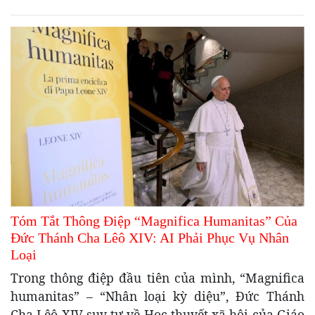
Tóm Tắt Thông Điệp “Magnifica Humanitas” Của
Đức Thánh Cha Lêô XIV: AI Phải Phục Vụ Nhân
Loại
Trong thông điệp đầu tiên của mình, “Magnifica
humanitas” – “Nhân loại kỳ diệu”, Đức Thánh
Cha Lêô XIV suy tư về Học thuyết xã hội của Giáo