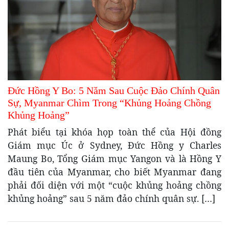
Đức Hồng Y Bo: 5 Năm Sau Cuộc Đảo Chính Quân
Sự, Myanmar Chìm Trong “Khủng Hoảng Chồng
Khủng Hoảng”
Phát biểu tại khóa họp toàn thể của Hội đồng
Giám mục Úc ở Sydney, Đức Hồng y Charles
Maung Bo, Tổng Giám mục Yangon và là Hồng Y
đầu tiên của Myanmar, cho biết Myanmar đang
phải đối diện với một “cuộc khủng hoảng chồng
khủng hoảng” sau 5 năm đảo chính quân sự. […]