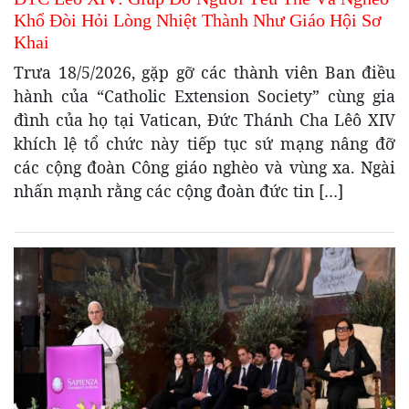
Khổ Đòi Hỏi Lòng Nhiệt Thành Như Giáo Hội Sơ
Khai
Trưa 18/5/2026, gặp gỡ các thành viên Ban điều
hành của “Catholic Extension Society” cùng gia
đình của họ tại Vatican, Đức Thánh Cha Lêô XIV
khích lệ tổ chức này tiếp tục sứ mạng nâng đỡ
các cộng đoàn Công giáo nghèo và vùng xa. Ngài
nhấn mạnh rằng các cộng đoàn đức tin […]