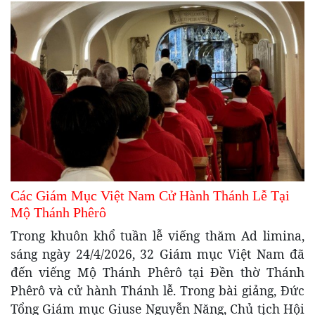
Các Giám Mục Việt Nam Cử Hành Thánh Lễ Tại
Mộ Thánh Phêrô
Trong khuôn khổ tuần lễ viếng thăm Ad limina,
sáng ngày 24/4/2026, 32 Giám mục Việt Nam đã
đến viếng Mộ Thánh Phêrô tại Đền thờ Thánh
Phêrô và cử hành Thánh lễ. Trong bài giảng, Đức
Tổng Giám mục Giuse Nguyễn Năng, Chủ tịch Hội