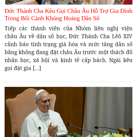
Đức Thánh Cha Kêu Gọi Châu Âu Hỗ Trợ Gia Đình
Trong Bối Cảnh Khủng Hoảng Dân Số
Tiếp các thành viên của Nhóm liên nghị viện
châu Âu về dân số học, Đức Thánh Cha Lêô XIV
cảnh báo tình trạng già hóa và mức tăng dân số
bằng không đang đặt châu Âu trước một thách đố
nhân học, xã hội và kinh tế cấp bách. Ngài kêu
gọi đặt gia […]