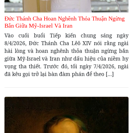
Đức Thánh Cha Hoan Nghênh Thỏa Thuận Ngừng
Bắn Giữa Mỹ-Israel Và Iran
Vào cuối buổi Tiếp kiến chung sáng ngày
8/4/2026, Đức Thánh Cha Lêô XIV nói rằng ngài
hài lòng và hoan nghênh thỏa thuận ngừng bắn
giữa Mỹ-Israel và Iran như dấu hiệu của niềm hy
vọng tha thiết. Trước đó, tối ngày 7/4/2026, ngài
đã kêu gọi trở lại bàn đàm phán để theo […]