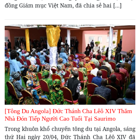
đồng Giám mục Việt Nam, đã chia sẻ hai […]
[Tông Du Angola] Đức Thánh Cha Lêô XIV Thăm
Nhà Đón Tiếp Người Cao Tuổi Tại Saurimo
Trong khuôn khổ chuyến tông du tại Angola, sáng
thứ Hai ngày 20/04, Đức Thánh Cha Lêô XIV đã