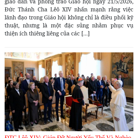
giáo dân và phong trào Giáo hội ngày 21/5/2026,
Đức Thánh Cha Lêô XIV nhấn mạnh rằng việc
lãnh đạo trong Giáo hội không chỉ là điều phối kỹ
thuật, nhưng là một đặc sủng nhằm phục vụ
thiện ích thiêng liêng của các […]
ĐTC Lêô XIV: Giúp Đỡ Người Yếu Thế Và Nghèo