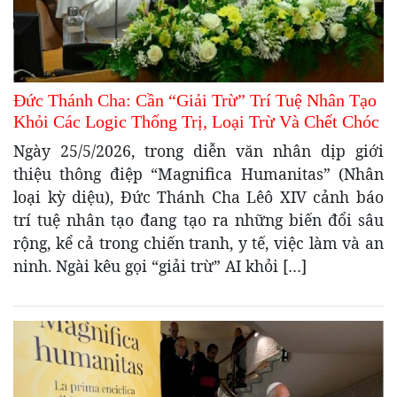
Đức Thánh Cha: Cần “Giải Trừ” Trí Tuệ Nhân Tạo
Khỏi Các Logic Thống Trị, Loại Trừ Và Chết Chóc
Ngày 25/5/2026, trong diễn văn nhân dịp giới
thiệu thông điệp “Magnifica Humanitas” (Nhân
loại kỳ diệu), Đức Thánh Cha Lêô XIV cảnh báo
trí tuệ nhân tạo đang tạo ra những biến đổi sâu
rộng, kể cả trong chiến tranh, y tế, việc làm và an
ninh. Ngài kêu gọi “giải trừ” AI khỏi […]