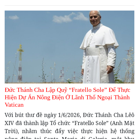
Đức Thánh Cha Lập Quỹ “Fratello Sole” Để Thực
Hiện Dự Án Nông Điện Ở Lãnh Thổ Ngoại Thành
Vatican
Với bút thư đề ngày 1/6/2026, Đức Thánh Cha Lêô
XIV đã thành lập Tổ chức “Fratello Sole” (Anh Mặt
Trời), nhằm thúc đẩy việc thực hiện hệ thống