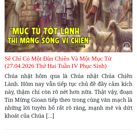
Sẽ Chỉ Có Một Đàn Chiên Và Một Mục Tử
(27.04.2026 Thứ Hai Tuần IV Phục Sinh)
Chúa nhật hôm qua là Chúa nhật Chúa Chiên
Lành. Hôm nay vẫn tiếp tục chủ đề đầy cảm kích
này, thậm chí còn rõ nét hơn nữa. Thật vậy, đoạn
Tin Mừng Gioan tiếp theo trong cùng văn mạch là
những lời tuyên bố rất rõ ràng, mạnh mẽ và dứt
khoát của Chúa […]