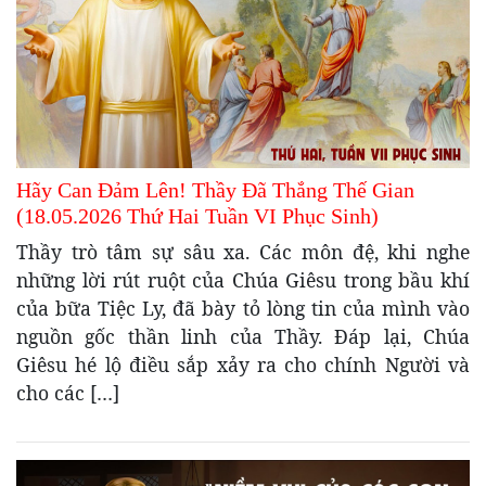
Hãy Can Đảm Lên! Thầy Đã Thắng Thế Gian
(18.05.2026 Thứ Hai Tuần VI Phục Sinh)
Thầy trò tâm sự sâu xa. Các môn đệ, khi nghe
những lời rút ruột của Chúa Giêsu trong bầu khí
của bữa Tiệc Ly, đã bày tỏ lòng tin của mình vào
nguồn gốc thần linh của Thầy. Đáp lại, Chúa
Giêsu hé lộ điều sắp xảy ra cho chính Người và
cho các […]