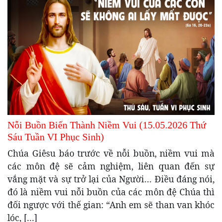
Nỗi Buồn Biến Thành Niềm Vui (15.05.2026 Thứ
Sáu Tuần VI Phục Sinh)
Chúa Giêsu báo trước về nỗi buồn, niềm vui mà
các môn đệ sẽ cảm nghiệm, liên quan đến sự
vắng mặt và sự trở lại của Người… Điều đáng nói,
đó là niềm vui nỗi buồn của các môn đệ Chúa thì
đối ngược với thế gian: “Anh em sẽ than van khóc
lóc, […]