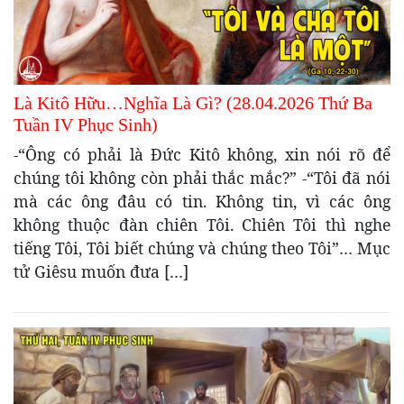
Là Kitô Hữu…Nghĩa Là Gì? (28.04.2026 Thứ Ba
Tuần IV Phục Sinh)
-“Ông có phải là Đức Kitô không, xin nói rõ để
chúng tôi không còn phải thắc mắc?” -“Tôi đã nói
mà các ông đâu có tin. Không tin, vì các ông
không thuộc đàn chiên Tôi. Chiên Tôi thì nghe
tiếng Tôi, Tôi biết chúng và chúng theo Tôi”… Mục
tử Giêsu muốn đưa […]