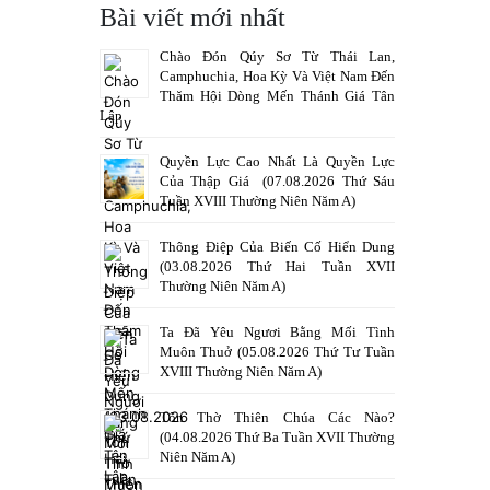
Bài viết mới nhất
Chào Đón Qúy Sơ Từ Thái Lan,
Camphuchia, Hoa Kỳ Và Việt Nam Đến
Thăm Hội Dòng Mến Thánh Giá Tân
Lập
Quyền Lực Cao Nhất Là Quyền Lực
Của Thập Giá (07.08.2026 Thứ Sáu
Tuần XVIII Thường Niên Năm A)
Thông Điệp Của Biến Cố Hiển Dung
(03.08.2026 Thứ Hai Tuần XVII
Thường Niên Năm A)
Ta Đã Yêu Ngươi Bằng Mối Tình
Muôn Thuở (05.08.2026 Thứ Tư Tuần
XVIII Thường Niên Năm A)
Tôn Thờ Thiên Chúa Các Nào?
(04.08.2026 Thứ Ba Tuần XVII Thường
Niên Năm A)