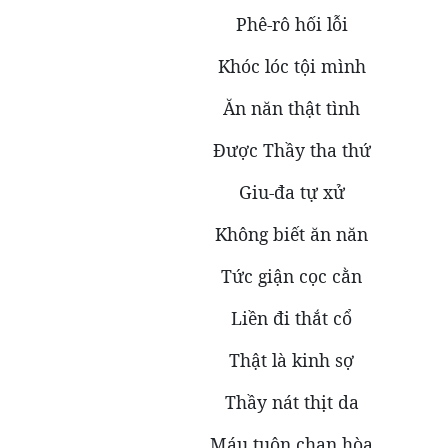
Phê-rô hối lỗi
Khóc lóc tội mình
Ăn năn thật tình
Được Thầy tha thứ
Giu-đa tự xử
Không biết ăn năn
Tức giận cọc cằn
Liền đi thắt cổ
Thật là kinh sợ
Thầy nát thịt da
Máu tuôn chan hòa