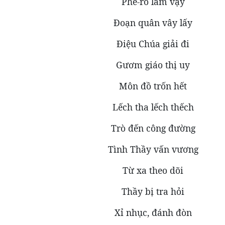
Phê-rô làm vậy
Đoạn quân vây lấy
Điệu Chúa giải đi
Gươm giáo thị uy
Môn đồ trốn hết
Lếch tha lếch thếch
Trò đến công đường
Tình Thầy vấn vương
Từ xa theo dõi
Thầy bị tra hỏi
Xỉ nhục, đánh đòn