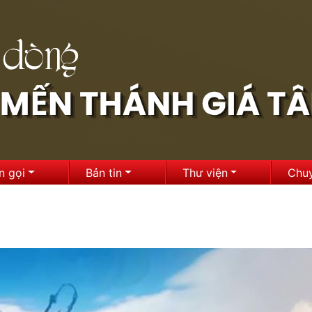
n gọi
Bản tin
Thư viện
Chu