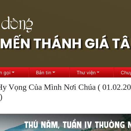
n gọi
Bản tin
Thư viện
Chu
 Hy Vọng Của Mình Nơi Chúa ( 01.02.2
)