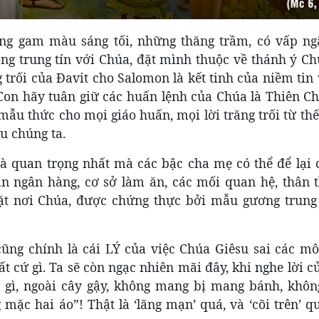
ng gam màu sáng tối, những thăng trầm, có vấp ng
lòng trung tín với Chúa, đặt mình thuộc về thánh ý C
 trối của Đavit cho Salomon là kết tinh của niềm tin
Con hãy tuân giữ các huấn lệnh của Chúa là Thiên Ch
mẫu thức cho mọi giáo huấn, mọi lời trăng trối từ th
u chúng ta.
 và quan trọng nhất mà các bậc cha mẹ có thể để lại
ản ngân hàng, cơ sở làm ăn, các mối quan hệ, thân t
ặt nơi Chúa, được chứng thực bởi mẫu gương trung 
ũng chính là cái LÝ của việc Chúa Giêsu sai các mô
t cứ gì. Ta sẽ còn ngạc nhiên mãi đây, khi nghe lời 
 gì, ngoài cây gậy, không mang bị mang bánh, khô
 mặc hai áo”! Thật là ‘lãng mạn’ quá, và ‘cõi trên’ q