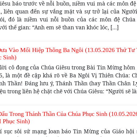
iêsu báo trước về nỗi buồn, niềm vui mà các môn đệ
, liên quan đến sự vắng mặt và sự trở lại của Ngườ
ói, đó là niềm vui nỗi buồn của các môn đệ Chúa 
ới thế gian: “Anh em sẽ than van khóc lóc, […]
ưa Vào Mối Hiệp Thông Ba Ngôi (13.05.2026 Thứ Tư
c Sinh)
lời cô đọng của Chúa Giêsu trong Bài Tin Mừng hôm 
5, là một đề cập khá rõ về Ba Ngôi Vị Thiên Chúa: C
nh Thần! Đáng lưu ý, Thánh Thần (hay Thần Chân L
iệu trong liên hệ chặt chẽ với Chúa Giêsu: “Người sẽ l
Đấu Trong Thánh Thần Của Chúa Phục Sinh (10.05.202
I Phục Sinh)
í sục sôi sứ mạng loan báo Tin Mừng của Giáo hội 