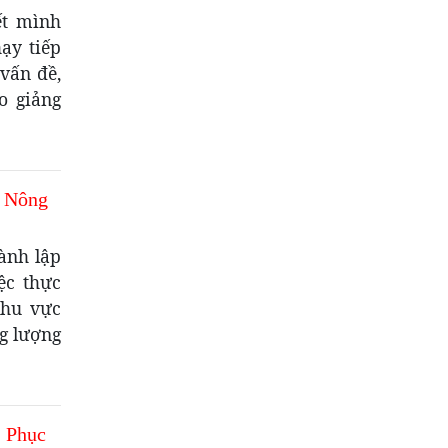
ết mình
ạy tiếp
vấn đề,
o giảng
n Nông
ành lập
ệc thực
khu vực
ng lượng
I Phục