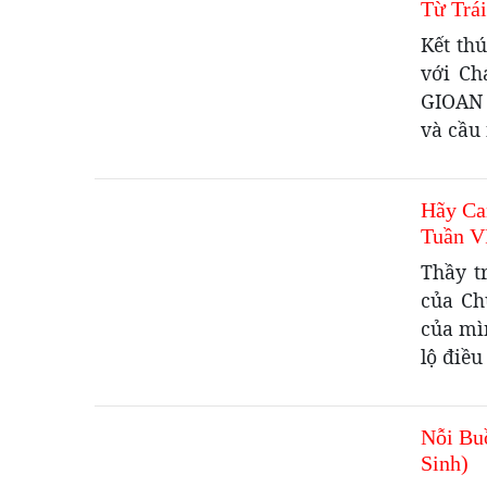
Từ Trái
Kết th
với Ch
GIOAN 
và cầu 
Hãy Ca
Tuần V
Thầy t
của Ch
của mì
lộ điều
Nỗi Bu
Sinh)