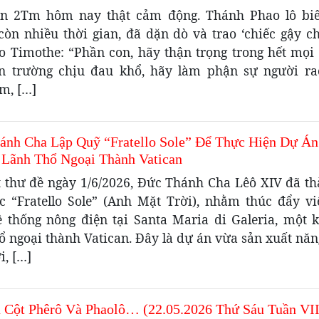
n 2Tm hôm nay thật cảm động. Thánh Phao lô bi
còn nhiều thời gian, đã dặn dò và trao ‘chiếc gậy ch
ho Timothe: “Phần con, hãy thận trọng trong hết mọi 
n trường chịu đau khổ, hãy làm phận sự người ra
m, […]
ánh Cha Lập Quỹ “Fratello Sole” Để Thực Hiện Dự Á
 Lãnh Thổ Ngoại Thành Vatican
t thư đề ngày 1/6/2026, Đức Thánh Cha Lêô XIV đã th
c “Fratello Sole” (Anh Mặt Trời), nhằm thúc đẩy vi
ệ thống nông điện tại Santa Maria di Galeria, một 
ổ ngoại thành Vatican. Đây là dự án vừa sản xuất nă
i, […]
ụ Cột Phêrô Và Phaolô… (22.05.2026 Thứ Sáu Tuần VI