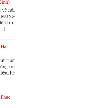
Sinh)
 về nói
IN MỪNG
ên trời
[…]
 Hai
út ruột
òng tin
iêsu hé
 Phục