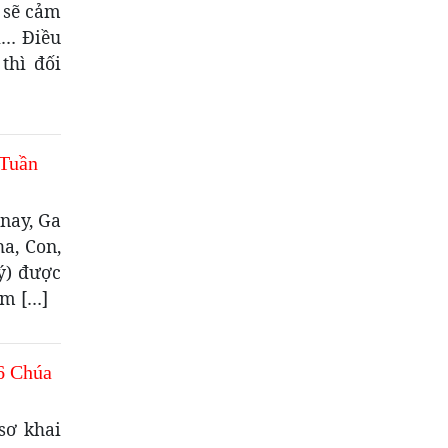
 sẽ cảm
i… Điều
thì đối
 Tuần
nay, Ga
ha, Con,
ý) được
àm […]
6 Chúa
sơ khai