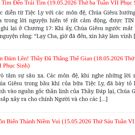
 Tim Đến Trái Tim (19.05.2026 Thứ ba Tuần VII Phục 
úc diễn từ Tiệc Ly với các môn đệ, Chúa Giêsu hướng
a trong lời nguyện hiến tế rất cảm động, được T
ghi lại ở Chương 17: Khi ấy, Chúa Giêsu ngước mắt l
nguyện rằng: “Lạy Cha, giờ đã đến, xin hãy làm vinh 
n Đảm Lên! Thầy Đã Thắng Thế Gian (18.05.2026 Thứ
I Phục Sinh)
rò tâm sự sâu xa. Các môn đệ, khi nghe những lời r
úa Giêsu trong bầu khí của bữa Tiệc Ly, đã bày tỏ l
nh vào nguồn gốc thần linh của Thầy. Đáp lại, Chúa G
 sắp xảy ra cho chính Người và cho các […]
ồn Biến Thành Niềm Vui (15.05.2026 Thứ Sáu Tuần VI