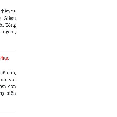
diễn ra
t Giêsu
ời Tông
 ngoài,
Phục
hế nào,
nói với
rên con
ng biến