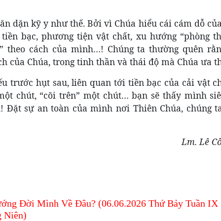
ăn dặn kỹ y như thế. Bởi vì Chúa hiểu cái cám dỗ củ
ền bạc, phương tiện vật chất, xu hướng “phòng th
c” theo cách của mình…! Chúng ta thường quên rằ
h của Chúa, trong tinh thần và thái độ mà Chúa ưa 
 trước hụt sau, liên quan tới tiền bạc của cải vật c
một chút, “cõi trên” một chút… bạn sẽ thấy mình siê
u! Đặt sự an toàn của mình nơi Thiên Chúa, chúng t
Lm. Lê C
ớng Đời Mình Về Đâu? (06.06.2026 Thứ Bảy Tuần IX
 Niên)