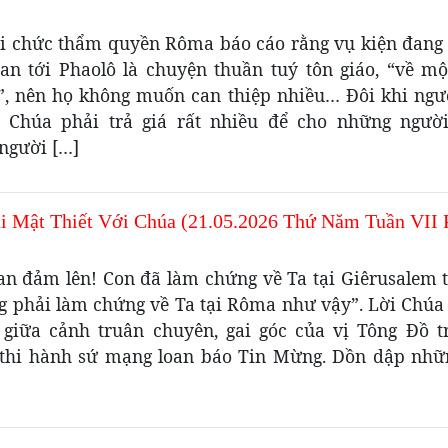
ới chức thẩm quyền Rôma báo cáo rằng vụ kiện đang 
uan tới Phaolô là chuyện thuần tuý tôn giáo, “về mộ
”, nên họ không muốn can thiệp nhiều… Đôi khi ngư
 Chúa phải trả giá rất nhiều để cho những người
người […]
i Mật Thiết Với Chúa (21.05.2026 Thứ Năm Tuần VII 
an đảm lên! Con đã làm chứng về Ta tại Giêrusalem t
ng phải làm chứng về Ta tại Rôma như vậy”. Lời Chúa 
 giữa cảnh truân chuyên, gai góc của vị Tông Đồ t
thi hành sứ mạng loan báo Tin Mừng. Dồn dập nhữ