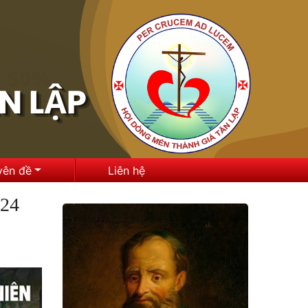
yên đề
Liên hệ
024