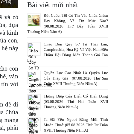
Bài viết mới nhất
Rốt Cuộc, Tôi Có Tin Vào Chúa Giêsu
ã và có
Hay Không, Và Tin Mức Nào?
húa, dựa
(08.08.2026 Thứ Bảy Tuần XVIII
 và kinh
Thường Niên Năm A)
úa con,
Chào Đón Qúy Sơ Từ Thái Lan,
ế hệ này
Camphuchia, Hoa Kỳ Và Việt Nam Đến
Thăm Hội Dòng Mến Thánh Giá Tân
Lập
 cho con
Quyền Lực Cao Nhất Là Quyền Lực
hế, vân
Của Thập Giá (07.08.2026 Thứ Sáu
tín với
Tuần XVIII Thường Niên Năm A)
Thông Điệp Của Biến Cố Hiển Dung
(03.08.2026 Thứ Hai Tuần XVII
n đệ đi
Thường Niên Năm A)
của Chúa
ng mang
Ta Đã Yêu Ngươi Bằng Mối Tình
Muôn Thuở (05.08.2026 Thứ Tư Tuần
uá, phải
XVIII Thường Niên Năm A)