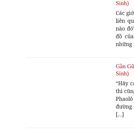
Sinh)
Các gi
liên q
nào đó
đồ của
những 
Gần Gũ
Sinh)
“Hãy c
thì cũ
Phaolô
đường 
[…]