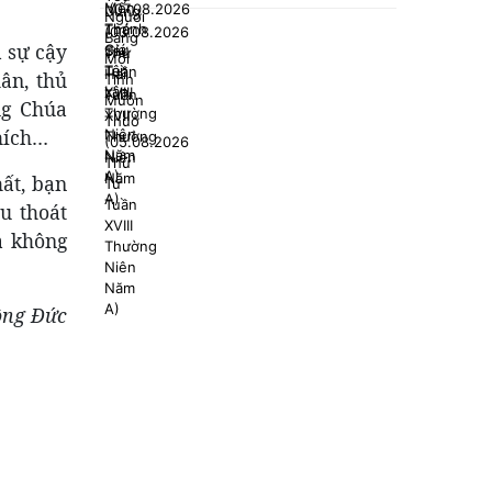
a sự cậy
ân, thủ
ng Chúa
thích…
hất, bạn
u thoát
a không
ông Đức