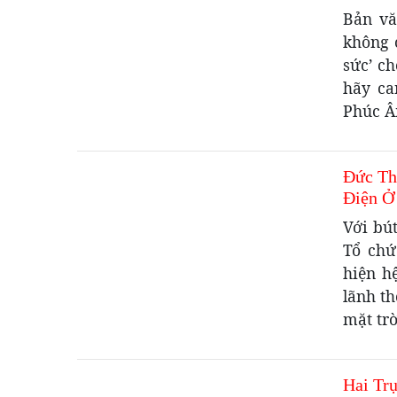
Bản vă
không 
sức’ c
hãy ca
Phúc Â
Đức Th
Điện Ở
Với bú
Tổ chứ
hiện h
lãnh th
mặt trờ
Hai Tr