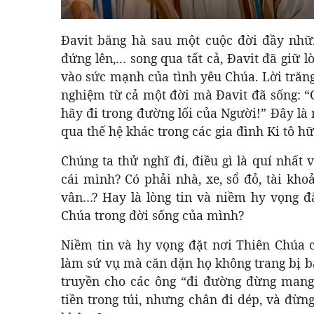
Đavit băng hà sau một cuộc đời đầy nhữ
đứng lên,… song qua tất cả, Đavit đã giữ 
vào sức mạnh của tình yêu Chúa. Lời trăng
nghiệm từ cả một đời mà Đavit đã sống: “
hãy đi trong đường lối của
Người!” Đây là 
qua thế hệ khác trong các gia đình Ki tô hữ
Chúng ta thử nghĩ đi, điều gì là quí nhất
cái mình? Có phải nhà, xe, sổ đỏ, tài kho
vân…? Hay là lòng tin và niềm hy vọng đ
Chúa trong đời sống của mình?
Niềm tin và hy vọng đặt nơi Thiên Chúa c
làm sứ vụ mà căn dặn họ không trang bị bấ
truyền cho các ông “đi đường đừng mang
tiền trong túi, nhưng chân đi dép, và đừng