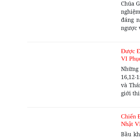
Chúa G
nghiệm
đáng n
ngược v
Được Đ
VI Phụ
Những 
16,12-1
và Thá
giới th
Chiến 
Nhật V
Bầu kh