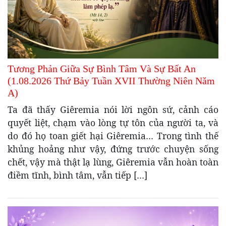
Tương Phản Giữa Sự Bình Tâm Và Sự Bất An
(1.08.2026 Thứ Bảy Tuần XVII Thường Niên Năm
A)
Ta đã thấy Giêremia nói lời ngôn sứ, cảnh cáo
quyết liệt, chạm vào lòng tự tôn của người ta, và
do đó họ toan giết hại Giêremia… Trong tình thế
khủng hoảng như vậy, đứng trước chuyện sống
chết, vậy mà thật lạ lùng, Giêremia vẫn hoàn toàn
điềm tĩnh, bình tâm, vẫn tiếp […]