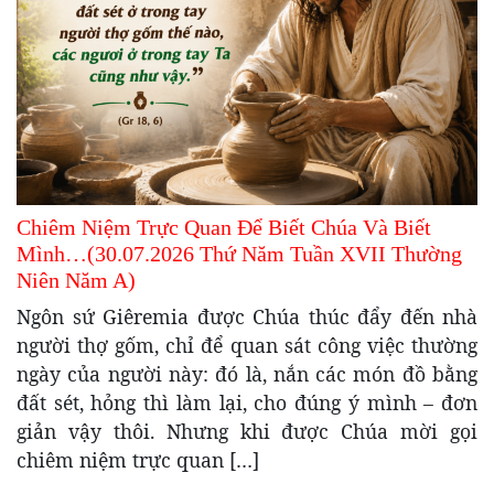
Chiêm Niệm Trực Quan Để Biết Chúa Và Biết
Mình…(30.07.2026 Thứ Năm Tuần XVII Thường
Niên Năm A)
Ngôn sứ Giêremia được Chúa thúc đẩy đến nhà
người thợ gốm, chỉ để quan sát công việc thường
ngày của người này: đó là, nắn các món đồ bằng
đất sét, hỏng thì làm lại, cho đúng ý mình – đơn
giản vậy thôi. Nhưng khi được Chúa mời gọi
chiêm niệm trực quan […]