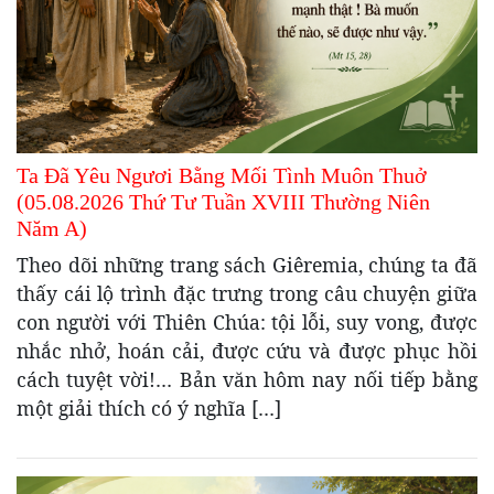
Ta Đã Yêu Ngươi Bằng Mối Tình Muôn Thuở
(05.08.2026 Thứ Tư Tuần XVIII Thường Niên
Năm A)
Theo dõi những trang sách Giêremia, chúng ta đã
thấy cái lộ trình đặc trưng trong câu chuyện giữa
con người với Thiên Chúa: tội lỗi, suy vong, được
nhắc nhở, hoán cải, được cứu và được phục hồi
cách tuyệt vời!… Bản văn hôm nay nối tiếp bằng
một giải thích có ý nghĩa […]