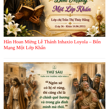
Hân Hoan Mừng Lễ Thánh Inhaxio Loyola – Bổn
Mạng Một Lớp Khấn