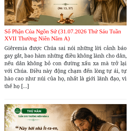
Số Phận Của Ngôn Sứ (31.07.2026 Thứ Sáu Tuần
XVII Thường Niên Năm A)
Giêremia được Chúa sai nói những lời cảnh báo
gay gắt, bao hàm những điều không lành cho dân,
nếu dân không bỏ con đường xấu xa mà trở lại
với Chúa. Điều này động chạm đến lòng tự ái, tự
hào cao như núi của họ, nhất là giới lãnh đạo, vì
thế họ […]