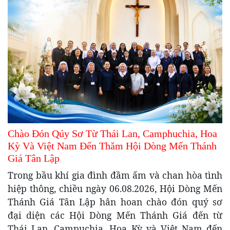
Chào Đón Qúy Sơ Từ Thái Lan, Camphuchia, Hoa
Kỳ Và Việt Nam Đến Thăm Hội Dòng Mến Thánh
Giá Tân Lập
Trong bầu khí gia đình đầm ấm và chan hòa tình
hiệp thông, chiều ngày 06.08.2026, Hội Dòng Mến
Thánh Giá Tân Lập hân hoan chào đón quý sơ
đại diện các Hội Dòng Mến Thánh Giá đến từ
Thái Lan, Campuchia, Hoa Kỳ và Việt Nam đến