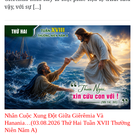
vậy, với sự […]
Nhân Cuộc Xung Đột Giữa Giêrêmia Và
Hanania…(03.08.2026 Thứ Hai Tuần XVII Thường
Niên Năm A)