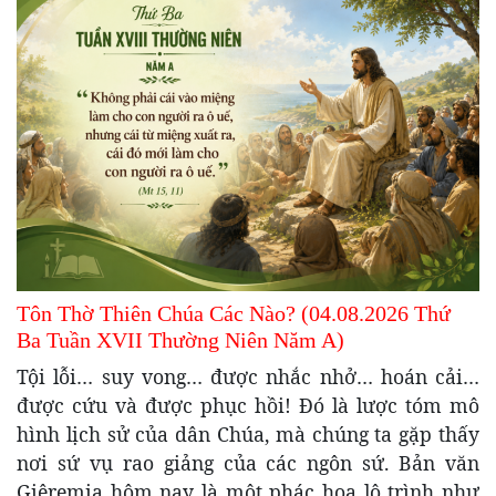
Tôn Thờ Thiên Chúa Các Nào? (04.08.2026 Thứ
Ba Tuần XVII Thường Niên Năm A)
Tội lỗi… suy vong… được nhắc nhở… hoán cải…
được cứu và được phục hồi! Đó là lược tóm mô
hình lịch sử của dân Chúa, mà chúng ta gặp thấy
nơi sứ vụ rao giảng của các ngôn sứ. Bản văn
Giêremia hôm nay là một phác họa lộ trình như