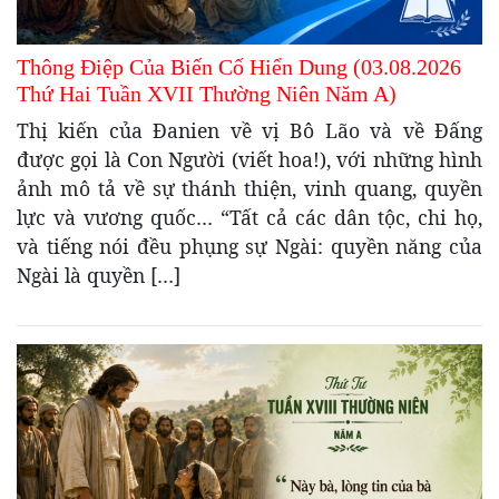
Thông Điệp Của Biến Cố Hiển Dung (03.08.2026
Thứ Hai Tuần XVII Thường Niên Năm A)
Thị kiến của Đanien về vị Bô Lão và về Đấng
được gọi là Con Người (viết hoa!), với những hình
ảnh mô tả về sự thánh thiện, vinh quang, quyền
lực và vương quốc… “Tất cả các dân tộc, chi họ,
và tiếng nói đều phụng sự Ngài: quyền năng của
Ngài là quyền […]