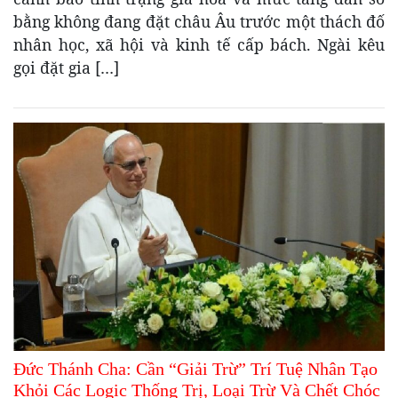
bằng không đang đặt châu Âu trước một thách đố
nhân học, xã hội và kinh tế cấp bách. Ngài kêu
gọi đặt gia […]
Đức Thánh Cha: Cần “Giải Trừ” Trí Tuệ Nhân Tạo
Khỏi Các Logic Thống Trị, Loại Trừ Và Chết Chóc