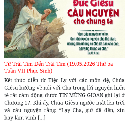
Từ Trái Tim Đến Trái Tim (19.05.2026 Thứ ba
Tuần VII Phục Sinh)
Kết thúc diễn từ Tiệc Ly với các môn đệ, Chúa
Giêsu hướng về nói với Cha trong lời nguyện hiến
tế rất cảm động, được TIN MỪNG GIOAN ghi lại ở
Chương 17: Khi ấy, Chúa Giêsu ngước mắt lên trời
và cầu nguyện rằng: “Lạy Cha, giờ đã đến, xin
hãy làm vinh […]