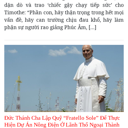
dặn dò và trao ‘chiếc gậy chạy tiếp sức’ cho
Timothe: “Phần con, hãy thận trọng trong hết mọi
vấn đề, hãy can trường chịu đau khổ, hãy làm
phận sự người rao giảng Phúc Âm, […]
Đức Thánh Cha Lập Quỹ “Fratello Sole” Để Thực
Hiện Dự Án Nông Điện Ở Lãnh Thổ Ngoại Thành