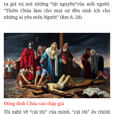
ra giá trị nơi những “tật nguyền”của mỗi người.
“Thiên Chúa làm cho mọi sự đều sinh ích cho
những ai yêu mến Người” (Rm 8, 28).
Đóng đinh Chúa vào thập giá
Tôi nghĩ về “cái tôi” của mình, “cái tôi” ấy chính