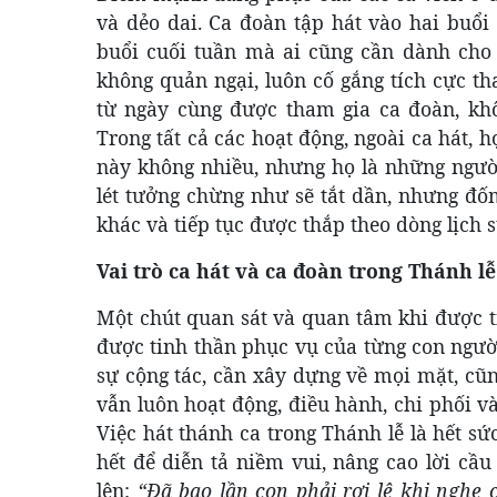
và dẻo dai. Ca đoàn tập hát vào hai buổi
buổi cuối tuần mà ai cũng cần dành cho 
không quản ngại, luôn cố gắng tích cực t
từ ngày cùng được tham gia ca đoàn, khô
Trong tất cả các hoạt động, ngoài ca hát, h
này không nhiều, nhưng họ là những người 
lét tưởng chừng như sẽ tắt dần, nhưng đố
khác và tiếp tục được thắp theo dòng lịch 
Vai trò ca hát và ca đoàn trong Thánh lễ
Một chút quan sát và quan tâm khi được ti
được tinh thần phục vụ của từng con người
sự cộng tác, cần xây dựng về mọi mặt, cũn
vẫn luôn hoạt động, điều hành, chi phối và
Việc hát thánh ca trong Thánh lễ là hết s
hết để diễn tả niềm vui, nâng cao lời cầ
lên:
“Đã bao lần con phải rơi lệ khi nghe