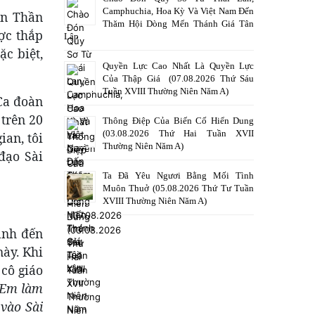
Camphuchia, Hoa Kỳ Và Việt Nam Đến
ên Thần
Thăm Hội Dòng Mến Thánh Giá Tân
ợc thắp
Lập
ặc biệt,
Quyền Lực Cao Nhất Là Quyền Lực
Của Thập Giá (07.08.2026 Thứ Sáu
Tuần XVIII Thường Niên Năm A)
 Ca đoàn
 trên 20
Thông Điệp Của Biến Cố Hiển Dung
(03.08.2026 Thứ Hai Tuần XVII
ian, tôi
Thường Niên Năm A)
đạo Sài
Ta Đã Yêu Ngươi Bằng Mối Tình
Muôn Thuở (05.08.2026 Thứ Tư Tuần
XVIII Thường Niên Năm A)
hành đến
ày. Khi
 cô giáo
Em làm
 vào Sài