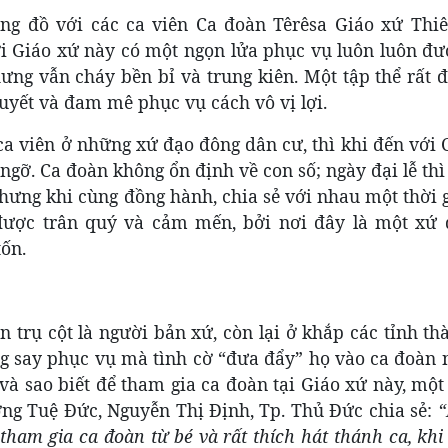
ng đồ với các ca viên Ca đoàn Têrêsa Giáo xứ Thi
ơi Giáo xứ này có một ngọn lửa phục vụ luôn luôn đư
ưng vẫn cháy bền bỉ và trung kiên. Một tập thể rất đ
uyết và đam mê phục vụ cách vô vị lợi.
ca viên ở những xứ đạo đông dân cư, thì khi đến với
gỡ. Ca đoàn không ổn định về con số; ngày đại lễ thì
hưng khi cùng đồng hành, chia sẻ với nhau một thời g
được trân quý và cảm mến, bởi nơi đây là một xứ 
ốn.
 trụ cột là người bản xứ, còn lại ở khắp các tỉnh t
g say phục vụ mà tình cờ “đưa đẩy” họ vào ca đoàn n
à sao biết để tham gia ca đoàn tại Giáo xứ này, một
ờng Tuệ Đức, Nguyễn Thị Định, Tp. Thủ Đức chia sẻ:
“
 tham gia ca đoàn từ bé và rất thích hát thánh ca, khi