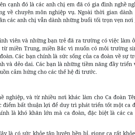
Bên cạnh đó là các anh chị em đã có gia đình nghề n
g về chuyên môn nghiệp vụ. Ngoài thời gian dành 
uần các anh chị vẫn dành những buổi tối trọn vẹn nơi
inh viên và những bạn trẻ đã ra trường có việc làm 
n từ miền Trung, miền Bắc vì muốn có môi trường si
đoàn. Các bạn chính là sức sống của ca đoàn về sự tr
nh và dẻo dai. Các bạn là những tiềm năng đầy triển
guồn cảm hứng cho các thế hệ đi trước.
hề nghiệp, và từ nhiều nơi khác làm cho Ca đoàn Têr
 điểm bất thuận lợi để duy trì phát triển tốt một ca 
hính là khó khăn lớn mà ca đoàn, đặc biệt là các ca
 là có sức khỏe tập luyện bền bỉ, giọng ca rất khỏe,