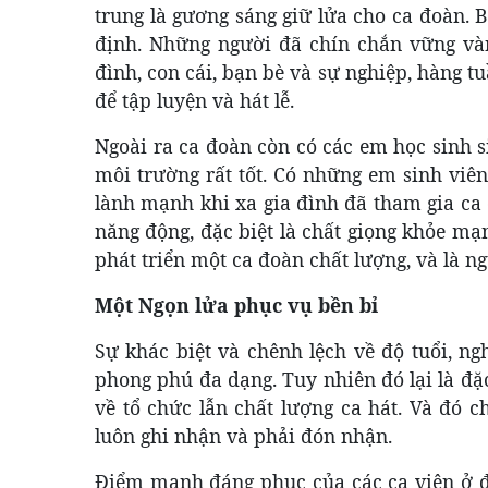
trung là gương sáng giữ lửa cho ca đoàn. 
định. Những người đã chín chắn vững vàn
đình, con cái, bạn bè và sự nghiệp, hàng t
để tập luyện và hát lễ.
Ngoài ra ca đoàn còn có các em học sinh s
môi trường rất tốt. Có những em sinh viê
lành mạnh khi xa gia đình đã tham gia ca 
năng động, đặc biệt là chất giọng khỏe mạ
phát triển một ca đoàn chất lượng, và là n
Một Ngọn lửa phục vụ bền bỉ
Sự khác biệt và chênh lệch về độ tuổi, ng
phong phú đa dạng. Tuy nhiên đó lại là đặc
về tổ chức lẫn chất lượng ca hát. Và đó c
luôn ghi nhận và phải đón nhận.
Điểm mạnh đáng phục của các ca viên ở đây