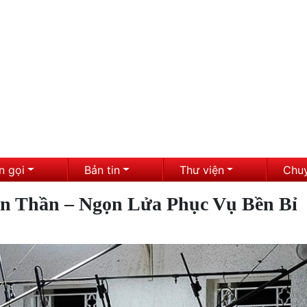
n gọi
Bản tin
Thư viện
Chu
ên Thần – Ngọn Lửa Phục Vụ Bền Bỉ