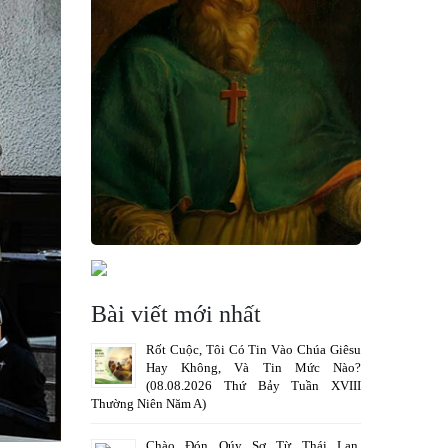
Bài viết mới nhất
Rốt Cuộc, Tôi Có Tin Vào Chúa Giêsu
Hay Không, Và Tin Mức Nào?
(08.08.2026 Thứ Bảy Tuần XVIII
Thường Niên Năm A)
Chào Đón Qúy Sơ Từ Thái Lan,