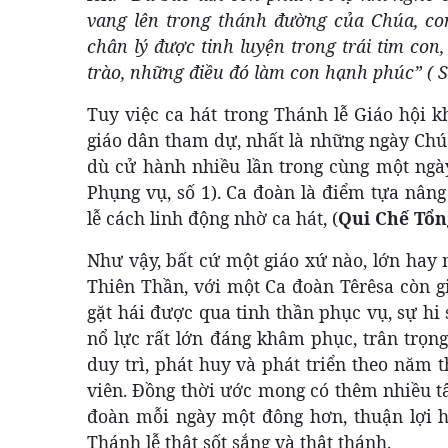
vang lên trong thánh đường của Chúa, con
chân lý được tinh luyện trong trái tim co
trào, những điều đó làm con hạnh phúc” ( St
Tuy việc ca hát trong Thánh lễ Giáo hội 
giáo dân tham dự, nhất là những ngày Chúa 
dù cử hành nhiều lần trong cùng một ng
Phụng vụ, số 1). Ca đoàn là điểm tựa nân
lễ cách linh động nhờ ca hát, (
Qui Chế Tổn
Như vậy, bất cứ một giáo xứ nào, lớn hay 
Thiên Thần, với một Ca đoàn Têrêsa còn g
gặt hái được qua tinh thần phục vụ, sự hi
nổ lực rất lớn đáng khâm phục, trân trọn
duy trì, phát huy và phát triển theo năm 
viên. Đồng thời ước mong có thêm nhiều t
đoàn mỗi ngày một đông hơn, thuận lợi h
Thánh lễ thật sốt sắng và thật thánh.