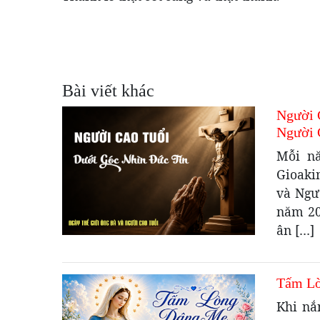
Bài viết khác
Người 
Người 
Mỗi nă
Gioaki
và Ngư
năm 20
ân […]
Tấm L
Khi nắ