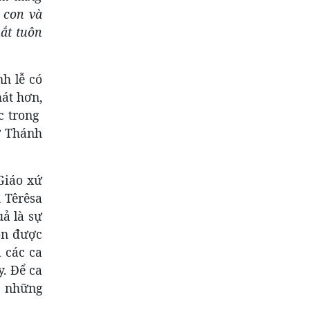
 con và
mắt tuôn
h lễ có
hát hơn,
 trong
ự Thánh
Giáo xứ
 Têrêsa
uả là sự
ôn được
 các ca
. Để ca
ó những