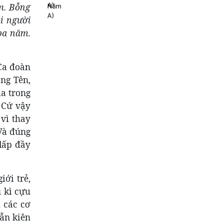
m. Bỗng
i người
ba năm.
 Ca đoàn
ng Tên,
ia trong
 Cứ vậy
vì thay
 Và đúng
lấp đầy
iới trẻ,
ú kì cựu
 các cơ
vẫn kiên