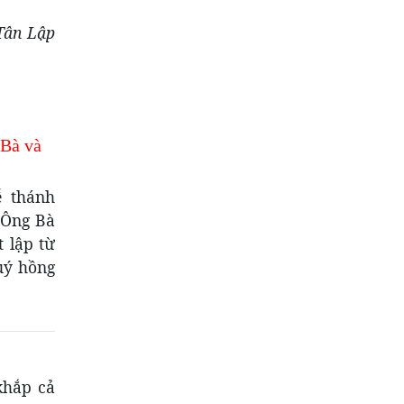
 Lập
 Bà và
ễ thánh
 Ông Bà
 lập từ
uý hồng
khắp cả