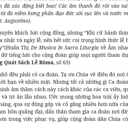
 đã xúc động biết bao! Các âm thanh đó rót vào tai
n, từ đó niềm hưng phấn đạo đức sôi sục lên và nước 
. Augustino).
khuyến khích hát cộng đồng, nhưng “Khi cử hành thán
nhật và ngày lễ, nên hết sức coi trọng hình thức lễ 
ày”(Huấn Thị
De Musica In Sacra Liturgia
về Âm nhạc
g đỡ tiếng hát cho cộng đoàn giúp mọi người tham d
g Quát Sách Lễ Rôma
, số 63)
nhỏ đều phải có ca đoàn. Tạ ơn Chúa về điều đó nơi 
iới hạn về nhiều mặt. Nhưng tất cả những gì Ca đoàn
 sinh âm thầm cách này cách khác của các ca viên, q
g và tri ân lẫn nhau. Ước mong những hoa trái ấy lu
tháng, qua sự đóng góp và cố gắng nhiều hơn nữa của
âm hồn quảng đại, dấn thân tham gia ca đoàn nơi đây
ơn trong việc phục vụ, giúp cộng đoàn dân Chúa c