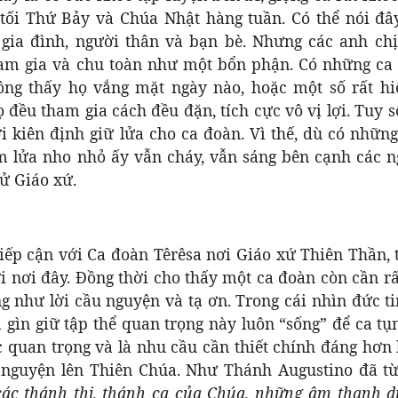
 tối Thứ Bảy và Chúa Nhật hàng tuần. Có thể nói đây
gia đình, người thân và bạn bè. Nhưng các anh ch
ham gia và chu toàn như một bổn phận. Có những ca 
ng thấy họ vắng mặt ngày nào, hoặc một số rất hi
ọ đều tham gia cách đều đặn, tích cực vô vị lợi. Tuy 
kiên định giữ lửa cho ca đoàn. Vì thế, dù có những 
m lửa nho nhỏ ấy vẫn cháy, vẫn sáng bên cạnh các n
sử Giáo xứ.
ếp cận với Ca đoàn Têrêsa nơi Giáo xứ Thiên Thần, t
 nơi đây. Đồng thời cho thấy một ca đoàn còn cần rấ
g như lời cầu nguyện và tạ ơn. Trong cái nhìn đức t
 gìn giữ tập thể quan trọng này luôn “sống” để ca tụ
ức quan trọng và là nhu cầu cần thiết chính đáng hơn
u nguyện lên Thiên Chúa. Như Thánh Augustino đã từ
 các thánh thi, thánh ca của Chúa, những âm thanh d