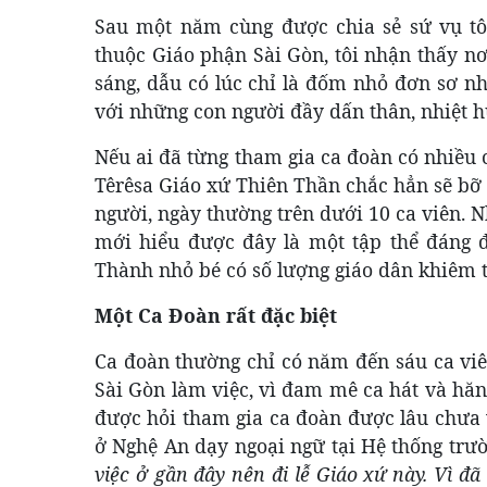
Sau một năm cùng được chia sẻ sứ vụ tô
thuộc Giáo phận Sài Gòn, tôi nhận thấy n
sáng, dẫu có lúc chỉ là đốm nhỏ đơn sơ nh
với những con người đầy dấn thân, nhiệt h
Nếu ai đã từng tham gia ca đoàn có nhiều 
Têrêsa Giáo xứ Thiên Thần chắc hẳn sẽ bỡ n
người, ngày thường trên dưới 10 ca viên. N
mới hiểu được đây là một tập thể đáng 
Thành nhỏ bé có số lượng giáo dân khiêm t
Một Ca Đoàn rất đặc biệt
Ca đoàn thường chỉ có năm đến sáu ca viên
Sài Gòn làm việc, vì đam mê ca hát và hăn
được hỏi tham gia ca đoàn được lâu chưa v
ở Nghệ An dạy ngoại ngữ tại Hệ thống trư
việc ở gần đây nên đi lễ Giáo xứ này. Vì đã