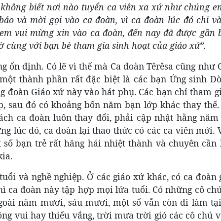
hông biết nơi nào tuyển ca viên xa xứ như chúng e
áo và mời gọi vào ca đoàn, vì ca đoàn lúc đó chỉ và
, em vui mừng xin vào ca đoàn, đến nay đã được gần 
ờ cùng với bạn bè tham gia sinh hoạt của giáo xứ”.
ng ổn định. Có lẽ vì thế mà Ca đoàn Têrêsa cũng như
một thành phần rất đặc biệt là các bạn Ứng sinh Dò
ng đoàn Giáo xứ này vào hát phụ. Các bạn chỉ tham g
p, sau đó có khoảng bốn năm bạn lớp khác thay thế.
ách ca đoàn luôn thay đổi, phải cập nhật hằng năm 
ững lúc đó, ca đoàn lại thao thức có các ca viên mới.
 số bạn trẻ rất hăng hái nhiệt thành và chuyên cần 
ia.
tuổi và nghề nghiệp. Ở các giáo xứ khác, có ca đoàn g
hì ca đoàn này tập hợp mọi lứa tuổi. Có những cô ch
goài năm mươi, sáu mươi, một số vẫn còn đi làm tại
ng vui hay thiếu vắng, trời mưa trời gió các cô chú 