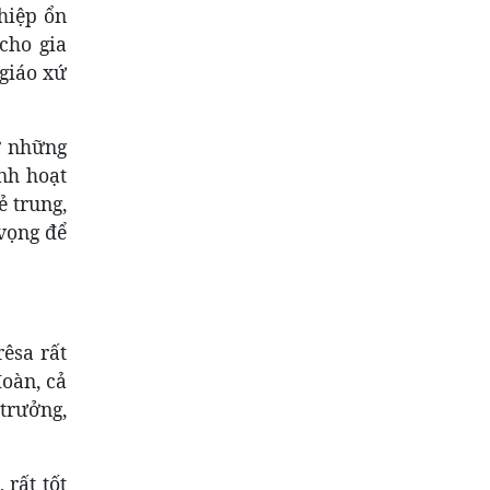
ghiệp ổn
cho gia
 giáo xứ
ở những
nh hoạt
ẻ trung,
 vọng để
êsa rất
đoàn, cả
 trưởng,
 rất tốt