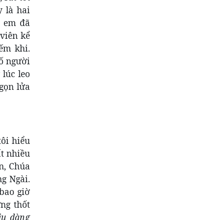
 là hai
ị em đã
viên kể
ếm khi.
số người
lúc leo
gọn lửa
ôi hiểu
t nhiều
in, Chúa
ng Ngài.
 bao giờ
ng thốt
ịu dàng