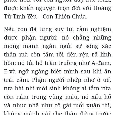
được khấn nguyện trọn đời với Hoàng
Tử Tình Yêu – Con Thiên Chúa.
Nếu con đã từng suy tư, cảm nghiệm
được phận người: nó chẳng những
mong manh ngắn ngủi sự sống xác
thân mà còn tăm tối đến rệu rã linh
hồn; nó tủi hổ trần truồng như A-đam,
E-và ngỡ ngàng biết mình sau khi ăn
trái cấm. Phận người nhớp nhơ ô uế,
tựa hài nhi mới sinh không ai tắm rửa
còn nằm trong vũng máu, nó xấu hổ
và nhục nhã như cô gái tuổi xuân thì,
không mảnh vải che thân đứng trước