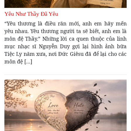
Yêu Như Thầy Đã Yêu
“Yêu thương là điều răn mới, anh em hãy mến
yêu nhau. Yêu thương người ta sẽ biết, anh em là
môn đệ Thầy.” Những lời ca quen thuộc của linh
mục nhạc sĩ Nguyễn Duy gợi lại hình ảnh bữa
Tiệc Ly năm xưa, nơi Đức Giêsu đã để lại cho các
môn đệ […]