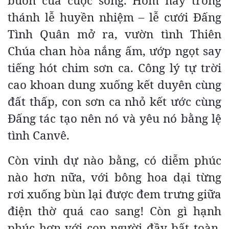
buồn của cuộc sống. Hôm nay trong
thánh lễ huyền nhiệm – lễ cưới Đấng
Tình Quân mở ra, vườn tình Thiên
Chúa chan hòa nắng ấm, ướp ngọt say
tiếng hót chim sơn ca. Công lý tự trời
cao khoan dung xuống kết duyên cùng
đất thấp, con sơn ca nhỏ kết ước cùng
Đấng tác tạo nên nó và yêu nó bằng lệ
tình Canvê.
Còn vinh dự nào bằng, có diễm phúc
nào hơn nữa, với bông hoa dại từng
rơi xuống bùn lại được đem trưng giữa
điện thờ quá cao sang! Còn gì hạnh
phúc hơn với con người đầy bất toàn,