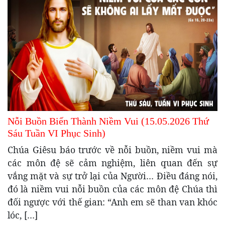
Nỗi Buồn Biến Thành Niềm Vui (15.05.2026 Thứ
Sáu Tuần VI Phục Sinh)
Chúa Giêsu báo trước về nỗi buồn, niềm vui mà
các môn đệ sẽ cảm nghiệm, liên quan đến sự
vắng mặt và sự trở lại của Người… Điều đáng nói,
đó là niềm vui nỗi buồn của các môn đệ Chúa thì
đối ngược với thế gian: “Anh em sẽ than van khóc
lóc, […]