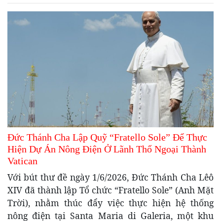
Đức Thánh Cha Lập Quỹ “Fratello Sole” Để Thực
Hiện Dự Án Nông Điện Ở Lãnh Thổ Ngoại Thành
Vatican
Với bút thư đề ngày 1/6/2026, Đức Thánh Cha Lêô
XIV đã thành lập Tổ chức “Fratello Sole” (Anh Mặt
Trời), nhằm thúc đẩy việc thực hiện hệ thống
nông điện tại Santa Maria di Galeria, một khu