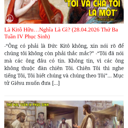
Là Kitô Hữu…Nghĩa Là Gì? (28.04.2026 Thứ Ba
Tuần IV Phục Sinh)
-“Ông có phải là Đức Kitô không, xin nói rõ để
chúng tôi không còn phải thắc mắc?” -“Tôi đã nói
mà các ông đâu có tin. Không tin, vì các ông
không thuộc đàn chiên Tôi. Chiên Tôi thì nghe
tiếng Tôi, Tôi biết chúng và chúng theo Tôi”… Mục
tử Giêsu muốn đưa […]