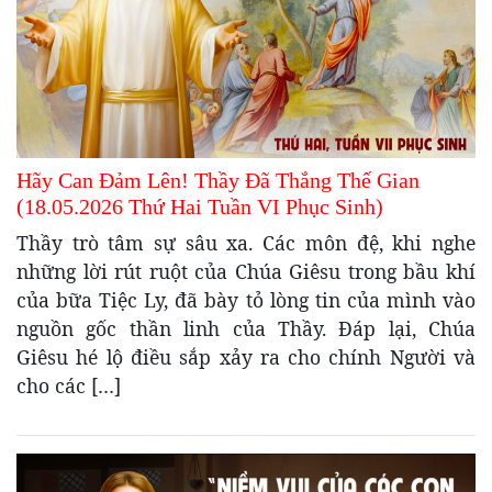
Hãy Can Đảm Lên! Thầy Đã Thắng Thế Gian
(18.05.2026 Thứ Hai Tuần VI Phục Sinh)
Thầy trò tâm sự sâu xa. Các môn đệ, khi nghe
những lời rút ruột của Chúa Giêsu trong bầu khí
của bữa Tiệc Ly, đã bày tỏ lòng tin của mình vào
nguồn gốc thần linh của Thầy. Đáp lại, Chúa
Giêsu hé lộ điều sắp xảy ra cho chính Người và
cho các […]