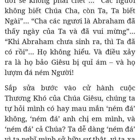
đời sẽ không phải chết”… “Các ngươi
không biết Chúa Cha, còn Ta, Ta biết
Ngài”… “Cha các ngươi là Abraham đã
thấy ngày của Ta và đã vui mừng”…
“Khi Abraham chưa sinh ra, thì Ta đã
có rồi”… Họ không hiểu. Và điều xảy
ra là họ bảo Giêsu bị quỉ ám – và họ
lượm đá ném Người!
Sắp sửa bước vào cử hành cuộc
Thương Khó của Chúa Giêsu, chúng ta
tự hỏi mình có hay mau mắn ‘ném đá’
không, ‘ném đá’ anh chị em mình, và
‘ném đá’ cả Chúa? Ta dễ dàng ‘ném đá’
vì ta nghĩ mình sở hữu sự thật, vì ta xa