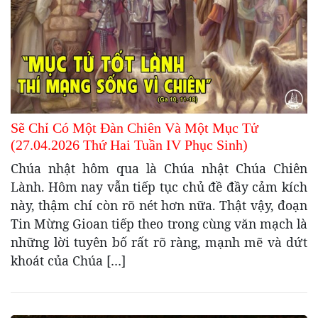
Sẽ Chỉ Có Một Đàn Chiên Và Một Mục Tử
(27.04.2026 Thứ Hai Tuần IV Phục Sinh)
Chúa nhật hôm qua là Chúa nhật Chúa Chiên
Lành. Hôm nay vẫn tiếp tục chủ đề đầy cảm kích
này, thậm chí còn rõ nét hơn nữa. Thật vậy, đoạn
Tin Mừng Gioan tiếp theo trong cùng văn mạch là
những lời tuyên bố rất rõ ràng, mạnh mẽ và dứt
khoát của Chúa […]