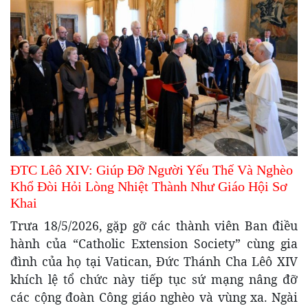
ĐTC Lêô XIV: Giúp Đỡ Người Yếu Thế Và Nghèo
Khổ Đòi Hỏi Lòng Nhiệt Thành Như Giáo Hội Sơ
Khai
Trưa 18/5/2026, gặp gỡ các thành viên Ban điều
hành của “Catholic Extension Society” cùng gia
đình của họ tại Vatican, Đức Thánh Cha Lêô XIV
khích lệ tổ chức này tiếp tục sứ mạng nâng đỡ
các cộng đoàn Công giáo nghèo và vùng xa. Ngài