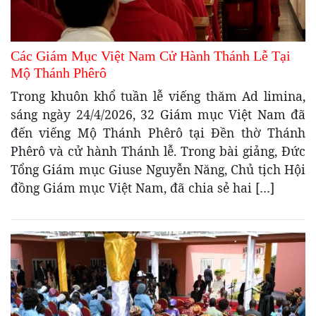
Các Giám Mục Việt Nam Cử Hành Thánh Lễ Tại
Mộ Thánh Phêrô
Trong khuôn khổ tuần lễ viếng thăm Ad limina,
sáng ngày 24/4/2026, 32 Giám mục Việt Nam đã
đến viếng Mộ Thánh Phêrô tại Đền thờ Thánh
Phêrô và cử hành Thánh lễ. Trong bài giảng, Đức
Tổng Giám mục Giuse Nguyễn Năng, Chủ tịch Hội
đồng Giám mục Việt Nam, đã chia sẻ hai […]