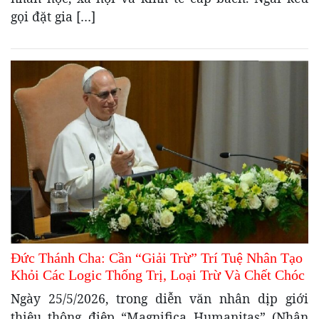
gọi đặt gia […]
Đức Thánh Cha: Cần “Giải Trừ” Trí Tuệ Nhân Tạo
Khỏi Các Logic Thống Trị, Loại Trừ Và Chết Chóc
Ngày 25/5/2026, trong diễn văn nhân dịp giới
thiệu thông điệp “Magnifica Humanitas” (Nhân