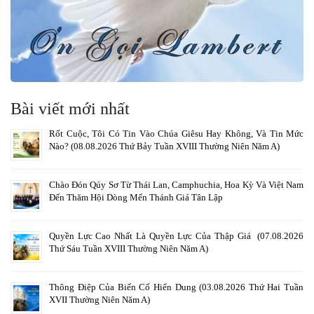
Bài viết mới nhất
Rốt Cuộc, Tôi Có Tin Vào Chúa Giêsu Hay Không, Và Tin Mức
Nào? (08.08.2026 Thứ Bảy Tuần XVIII Thường Niên Năm A)
Chào Đón Qúy Sơ Từ Thái Lan, Camphuchia, Hoa Kỳ Và Việt Nam
Đến Thăm Hội Dòng Mến Thánh Giá Tân Lập
Quyền Lực Cao Nhất Là Quyền Lực Của Thập Giá (07.08.2026
Thứ Sáu Tuần XVIII Thường Niên Năm A)
Thông Điệp Của Biến Cố Hiển Dung (03.08.2026 Thứ Hai Tuần
XVII Thường Niên Năm A)