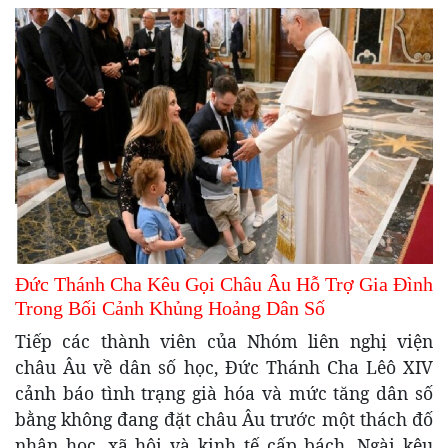
Đức Thánh Cha Kêu Gọi Châu Âu Hỗ Trợ Gia Đình
Trong Bối Cảnh Khủng Hoảng Dân Số
Tiếp các thành viên của Nhóm liên nghị viện
châu Âu về dân số học, Đức Thánh Cha Lêô XIV
cảnh báo tình trạng già hóa và mức tăng dân số
bằng không đang đặt châu Âu trước một thách đố
nhân học, xã hội và kinh tế cấp bách. Ngài kêu