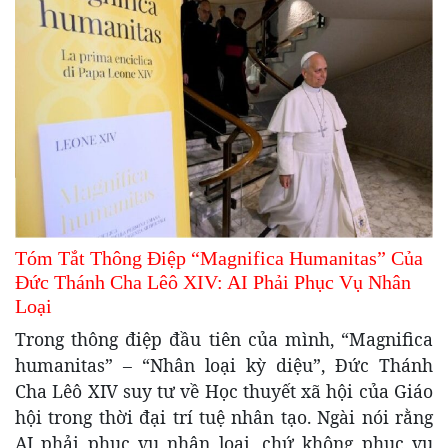
Tóm Tắt Thông Điệp “Magnifica Humanitas” Của
Đức Thánh Cha Lêô XIV: AI Phải Phục Vụ Nhân
Loại
Trong thông điệp đầu tiên của mình, “Magnifica
humanitas” – “Nhân loại kỳ diệu”, Đức Thánh
Cha Lêô XIV suy tư về Học thuyết xã hội của Giáo
hội trong thời đại trí tuệ nhân tạo. Ngài nói rằng
AI phải phục vụ nhân loại, chứ không phục vụ