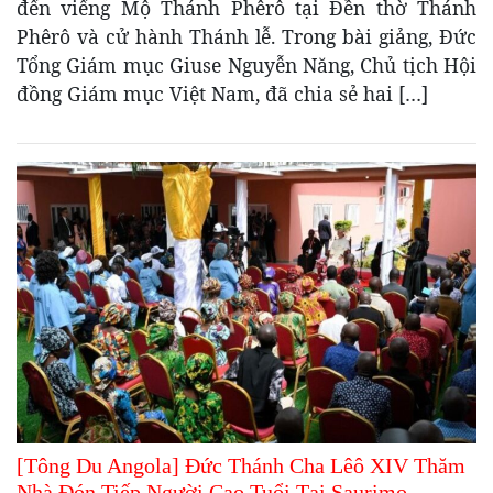
đến viếng Mộ Thánh Phêrô tại Đền thờ Thánh
Phêrô và cử hành Thánh lễ. Trong bài giảng, Đức
Tổng Giám mục Giuse Nguyễn Năng, Chủ tịch Hội
đồng Giám mục Việt Nam, đã chia sẻ hai […]
[Tông Du Angola] Đức Thánh Cha Lêô XIV Thăm
Nhà Đón Tiếp Người Cao Tuổi Tại Saurimo