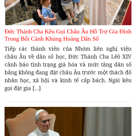
Đức Thánh Cha Kêu Gọi Châu Âu Hỗ Trợ Gia Đình
Trong Bối Cảnh Khủng Hoảng Dân Số
Tiếp các thành viên của Nhóm liên nghị viện
châu Âu về dân số học, Đức Thánh Cha Lêô XIV
cảnh báo tình trạng già hóa và mức tăng dân số
bằng không đang đặt châu Âu trước một thách đố
nhân học, xã hội và kinh tế cấp bách. Ngài kêu
gọi đặt gia […]