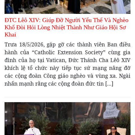
ĐTC Lêô XIV: Giúp Đỡ Người Yếu Thế Và Nghèo
Khổ Đòi Hỏi Lòng Nhiệt Thành Như Giáo Hội Sơ
Khai
Trưa 18/5/2026, gặp gỡ các thành viên Ban điều
hành của “Catholic Extension Society” cùng gia
đình của họ tại Vatican, Đức Thánh Cha Lêô XIV
khích lệ tổ chức này tiếp tục sứ mạng nâng đỡ
các cộng đoàn Công giáo nghèo và vùng xa. Ngài
nhấn mạnh rằng các cộng đoàn đức tin […]