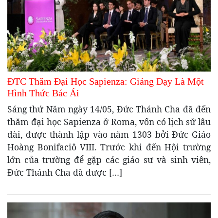
ĐTC Thăm Đại Học Sapienza: Giảng Dạy Là Một
Hình Thức Bác Ái
Sáng thứ Năm ngày 14/05, Đức Thánh Cha đã đến
thăm đại học Sapienza ở Roma, vốn có lịch sử lâu
dài, được thành lập vào năm 1303 bởi Đức Giáo
Hoàng Bonifaciô VIII. Trước khi đến Hội trường
lớn của trường để gặp các giáo sư và sinh viên,
Đức Thánh Cha đã được […]