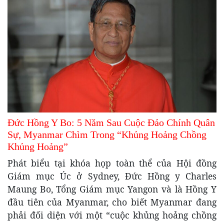
Đức Hồng Y Bo: 5 Năm Sau Cuộc Đảo Chính Quân
Sự, Myanmar Chìm Trong “Khủng Hoảng Chồng
Khủng Hoảng”
Phát biểu tại khóa họp toàn thể của Hội đồng
Giám mục Úc ở Sydney, Đức Hồng y Charles
Maung Bo, Tổng Giám mục Yangon và là Hồng Y
đầu tiên của Myanmar, cho biết Myanmar đang
phải đối diện với một “cuộc khủng hoảng chồng