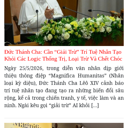
Đức Thánh Cha: Cần “Giải Trừ” Trí Tuệ Nhân Tạo
Khỏi Các Logic Thống Trị, Loại Trừ Và Chết Chóc
Ngày 25/5/2026, trong diễn văn nhân dịp giới
thiệu thông điệp “Magnifica Humanitas” (Nhân
loại kỳ diệu), Đức Thánh Cha Lêô XIV cảnh báo
trí tuệ nhân tạo đang tạo ra những biến đổi sâu
rộng, kể cả trong chiến tranh, y tế, việc làm và an
ninh. Ngài kêu gọi “giải trừ” AI khỏi […]