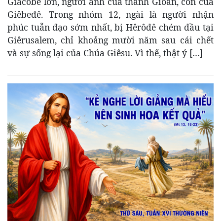
Giacôbê lớn, người anh của thánh Gioan, con của
Giêbeđê. Trong nhóm 12, ngài là người nhận
phúc tuẫn đạo sớm nhất, bị Hêrôđê chém đầu tại
Giêrusalem, chỉ khoảng mười năm sau cái chết
và sự sống lại của Chúa Giêsu. Vì thế, thật ý […]