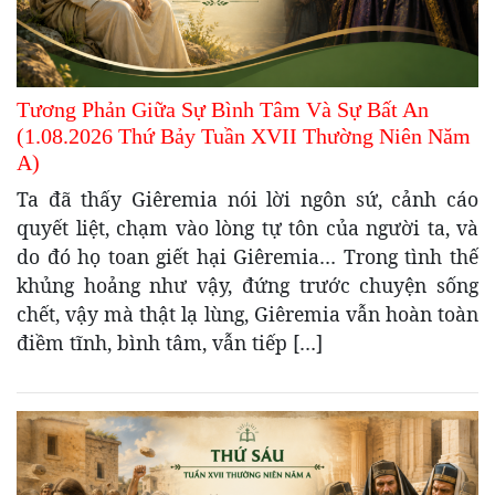
Tương Phản Giữa Sự Bình Tâm Và Sự Bất An
(1.08.2026 Thứ Bảy Tuần XVII Thường Niên Năm
A)
Ta đã thấy Giêremia nói lời ngôn sứ, cảnh cáo
quyết liệt, chạm vào lòng tự tôn của người ta, và
do đó họ toan giết hại Giêremia… Trong tình thế
khủng hoảng như vậy, đứng trước chuyện sống
chết, vậy mà thật lạ lùng, Giêremia vẫn hoàn toàn
điềm tĩnh, bình tâm, vẫn tiếp […]