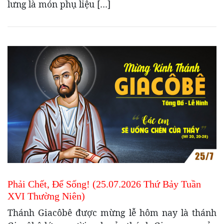
lưng là món phụ liệu […]
Phải Chết, Để Sống! (25.07.2026 Thứ Bảy Tuần
XVI Thường Niên)
Thánh Giacôbê được mừng lễ hôm nay là thánh