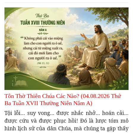
Tôn Thờ Thiên Chúa Các Nào? (04.08.2026 Thứ
Ba Tuần XVII Thường Niên Năm A)
Tội lỗi… suy vong… được nhắc nhở… hoán cải…
được cứu và được phục hồi! Đó là lược tóm mô
hình lịch sử của dân Chúa, mà chúng ta gặp thấy