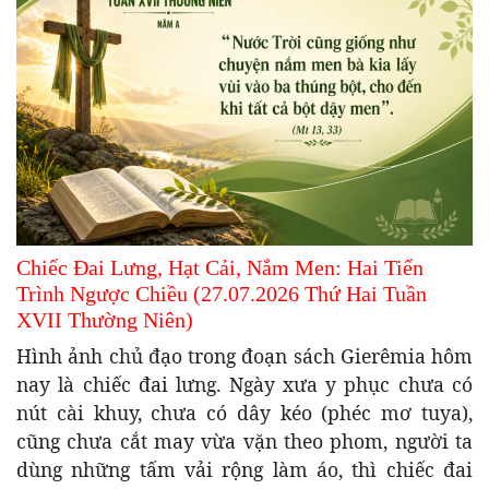
Chiếc Đai Lưng, Hạt Cải, Nắm Men: Hai Tiến
Trình Ngược Chiều (27.07.2026 Thứ Hai Tuần
XVII Thường Niên)
Hình ảnh chủ đạo trong đoạn sách Gierêmia hôm
nay là chiếc đai lưng. Ngày xưa y phục chưa có
nút cài khuy, chưa có dây kéo (phéc mơ tuya),
cũng chưa cắt may vừa vặn theo phom, người ta
dùng những tấm vải rộng làm áo, thì chiếc đai