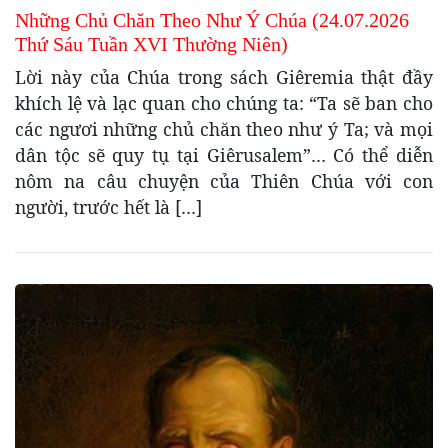
Những Chủ Chăn Theo Như Ý Chúa (24.07.2026
Thứ Sáu Tuần XVI Thường Niên)
Lời này của Chúa trong sách Giêremia thật đầy
khích lệ và lạc quan cho chúng ta: “Ta sẽ ban cho
các ngươi những chủ chăn theo như ý Ta; và mọi
dân tộc sẽ quy tụ tại Giêrusalem”… Có thể diễn
nôm na câu chuyện của Thiên Chúa với con
người, trước hết là […]