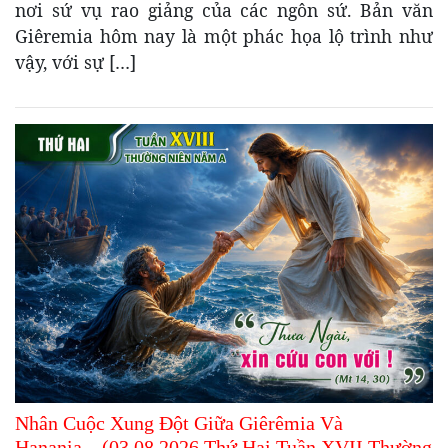
nơi sứ vụ rao giảng của các ngôn sứ. Bản văn
Giêremia hôm nay là một phác họa lộ trình như
vậy, với sự […]
Nhân Cuộc Xung Đột Giữa Giêrêmia Và
Hanania…(03.08.2026 Thứ Hai Tuần XVII Thường