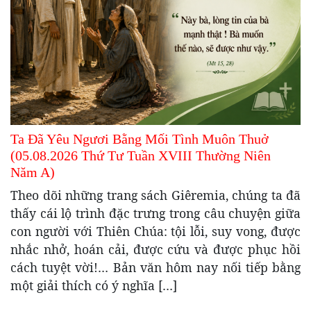
Ta Đã Yêu Ngươi Bằng Mối Tình Muôn Thuở
(05.08.2026 Thứ Tư Tuần XVIII Thường Niên
Năm A)
Theo dõi những trang sách Giêremia, chúng ta đã
thấy cái lộ trình đặc trưng trong câu chuyện giữa
con người với Thiên Chúa: tội lỗi, suy vong, được
nhắc nhở, hoán cải, được cứu và được phục hồi
cách tuyệt vời!… Bản văn hôm nay nối tiếp bằng
một giải thích có ý nghĩa […]