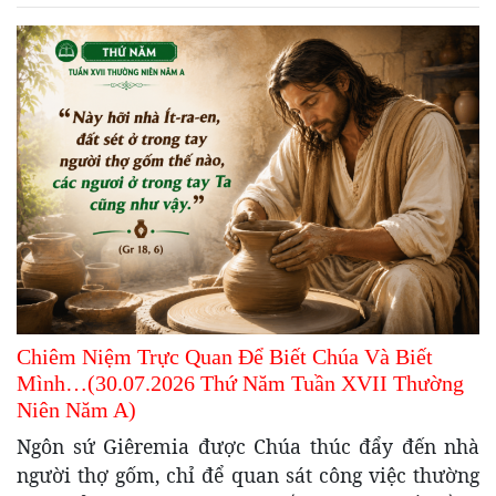
Chiêm Niệm Trực Quan Để Biết Chúa Và Biết
Mình…(30.07.2026 Thứ Năm Tuần XVII Thường
Niên Năm A)
Ngôn sứ Giêremia được Chúa thúc đẩy đến nhà
người thợ gốm, chỉ để quan sát công việc thường