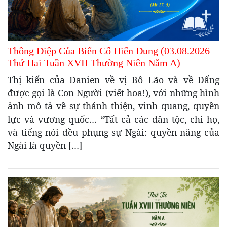
Thông Điệp Của Biến Cố Hiển Dung (03.08.2026
Thứ Hai Tuần XVII Thường Niên Năm A)
Thị kiến của Đanien về vị Bô Lão và về Đấng
được gọi là Con Người (viết hoa!), với những hình
ảnh mô tả về sự thánh thiện, vinh quang, quyền
lực và vương quốc… “Tất cả các dân tộc, chi họ,
và tiếng nói đều phụng sự Ngài: quyền năng của
Ngài là quyền […]